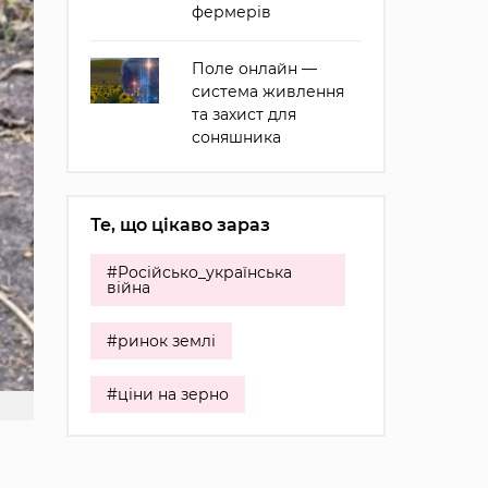
фермерів
Поле онлайн —
система живлення
та захист для
соняшника
Те, що цікаво зараз
#Російсько_українська
війна
#ринок землі
#ціни на зерно