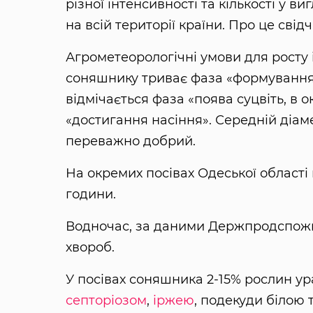
різної інтенсивності та кількості у в
на всій території країни. Про це свід
Агрометеорологічні умови для росту і
соняшнику триває фаза «формування к
відмічається фаза «поява суцвіть, в
«достигання насіння». Середній діаме
переважно добрий.
На окремих посівах Одеської області
години.
Водночас, за даними Держпродспожи
хвороб.
У посівах соняшника 2-15% рослин у
септоріозом
,
іржею
, подекуди білою 