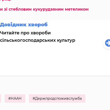
и зі стебловим кукурудзяним метеликом
Довідник хвороб
Читайте про хвороби
сільськогосподарських культур
#НААН
#Держпродспоживслужба