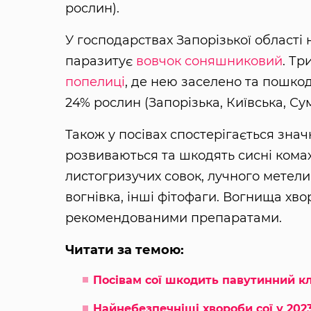
рослин).
У господарствах Запорізької області н
паразитує
вовчок соняшниковий
. Тр
попелиці
, де нею заселено та пошкод
24% рослин (Запорізька, Київська, Сум
Також у посівах спостерігається знач
розвиваються та шкодять сисні комахи
листогризучих совок, лучного метели
вогнівка, інші фітофаги. Вогнища хво
рекомендованими препаратами.
Читати за темою:
Посівам сої шкодить павутинний к
Найнебезпечніші хвороби сої у 2023