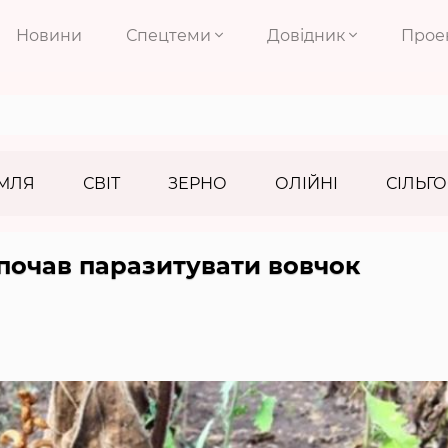
Новини
Спецтеми
Довідник
Прое
МЛЯ
СВІТ
ЗЕРНО
ОЛІЙНІ
СІЛЬГО
почав паразитувати вовчок