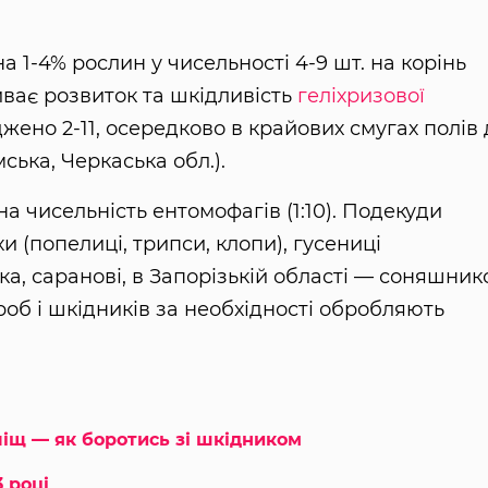
а 1-4% рослин у чисельності 4-9 шт. на корінь
иває розвиток та шкідливість
геліхризової
жено 2-11, осередково в крайових смугах полів 
ська, Черкаська обл.).
на чисельність ентомофагів (1:10). Подекуди
 (попелиці, трипси, клопи), гусениці
ка, саранові, в Запорізькій області — соняшник
роб і шкідників за необхідності обробляють
ліщ — як боротись зі шкідником
 році