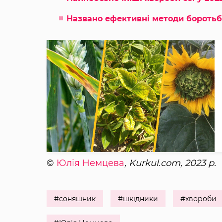
Названо ефективні методи боротьб
©
Юлія Немцева
, Kurkul.com, 2023 р.
#соняшник
#шкідники
#хвороби