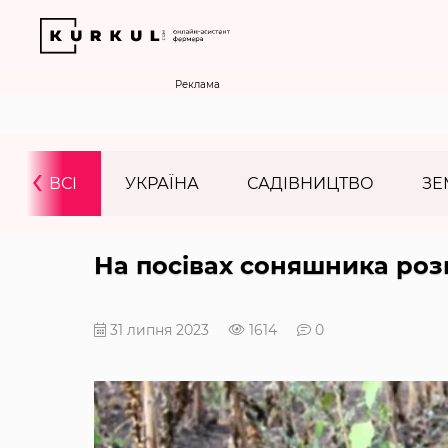
Реклама
‹
ВСІ
УКРАЇНА
САДІВНИЦТВО
ЗЕ
На посівах соняшника роз
31 липня 2023
1614
0