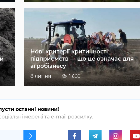
Нові критерії критичності
ій
підприємств — що це означає для
агробізнесу
8 липня
1 600
пусти останні новини!
оціальні мережі та e-mail розсилку.