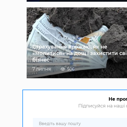
Страхування врожаю, як не
«молитися» на дощ і захистити св
бізнес
7 липня
506
Не про
Підписуйся на наші с