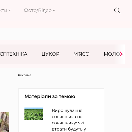
кти
Фото/Відео
›
СПТЕХНІКА
ЦУКОР
М’ЯСО
МОЛОКО
Реклама
Матеріали за темою
Вирощування
соняшника по
соняшнику: які
втрати будуть у