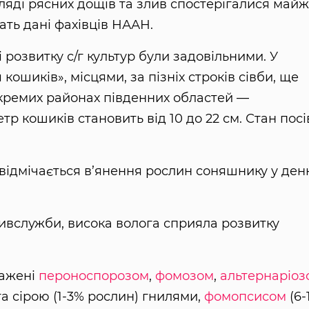
игляді рясних дощів та злив спостерігалися май
чать дані фахівців НААН.
 розвитку с/г культур були задовільними. У
ошиків», місцями, за пізніх строків сівби, ще
 окремих районах південних областей —
тр кошиків становить від 10 до 22 см. Стан посі
 відмічається в’янення рослин соняшнику у ден
вслужби, висока волога сприяла розвитку
ражені
пероноспорозом
,
фомозом
,
альтернаріоз
та сірою (1-3% рослин) гнилями,
фомопсисом
(6-