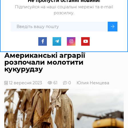
Не пропусти останні новини!
Підписуйся на наші соціальні мережі та e-mail
розсилку.
Американські аграрії
розпочали молотити
кукурудзу
12 вересня 2023
61
0
Юлия Немцева