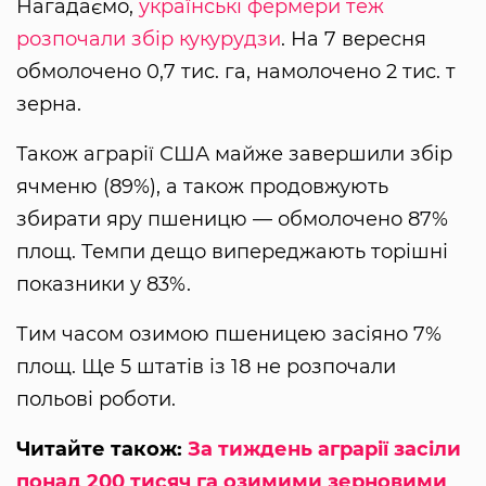
Нагадаємо,
українські фермери теж
розпочали збір кукурудзи
. На 7 вересня
обмолочено 0,7 тис. га, намолочено 2 тис. т
зерна.
Також аграрії США майже завершили збір
ячменю (89%), а також продовжують
збирати яру пшеницю — обмолочено 87%
площ. Темпи дещо випереджають торішні
показники у 83%.
Тим часом озимою пшеницею засіяно 7%
площ. Ще 5 штатів із 18 не розпочали
польові роботи.
Читайте також:
За тиждень аграрії засіли
понад 200 тисяч га озимими зерновими