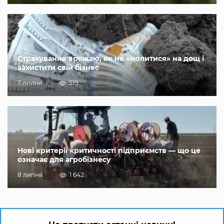
Страхування врожаю, як не «молитися» на дощ і
захистити свій бізнес
7 липня
519
Нові критерії критичності підприємств — що це
означає для агробізнесу
8 липня
1 642