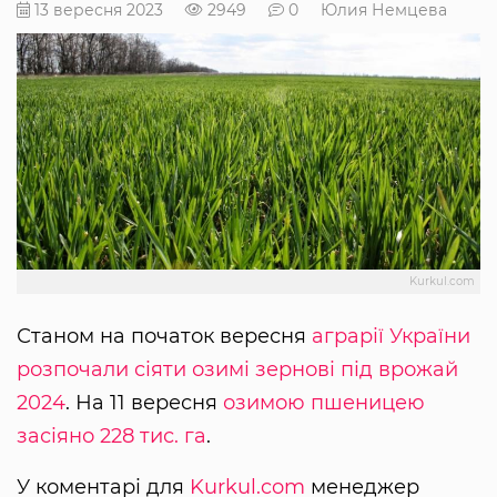
13 вересня 2023
2949
0
Юлия Немцева
Kurkul.com
Станом на початок вересня
аграрії України
розпочали сіяти озимі зернові під врожай
2024
. На 11 вересня
озимою пшеницею
засіяно 228 тис. га
.
У коментарі для
Kurkul.com
менеджер