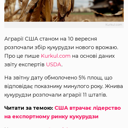
Kurkul.com
Аграрії США станом на 10 вересня
розпочали збір кукурудзи нового врожаю.
Про це пише
Kurkul.com
на основі даних
звіту експертів
USDA
.
На звітну дату обмолочено 5% площ, що
відповідає показнику минулого року. Жнива
кукурудзи розпочали аграрії 11 штатів.
Читати за темою:
США втрачає лідерство
на експортному ринку кукурудзи