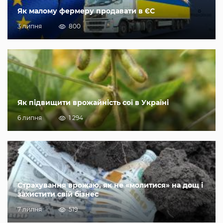
Як малому фермеру продавати в ЄС
3 липня
800
Як підвищити врожайність сої в Україні
6 липня
1 294
Страхування врожаю, як не «молитися» на дощ і
захистити свій бізнес
7 липня
519