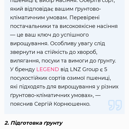
пшениці є вибір насіння. Оберіть сорт,
який відповідає вашим ґрунтово-
кліматичним умовам. Перевірені
постачальники та високоякісне насіння
— це ваш ключ до успішного
вирощування. Особливу увагу слід
звернути на стійкість до хвороб,
вилягання, посухи та вимоги до ґрунту.
У бренду
LEGEND
від LNZ Group є 5
посухостійких сортів озимої пшениці,
які підходять для вирощування у різних
ґрунтово-кліматичних умовах», —
пояснив Сергій Корнюшенко.
2. Підготовка ґрунту