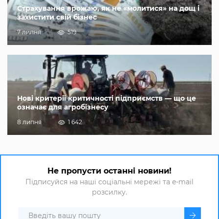
Страхування врожаю, як не «молитися» на дощ і
захистити свій бізнес
7 липня
519
Нові критерії критичності підприємств — що це
означає для агробізнесу
8 липня
1 642
Не пропусти останні новини!
Підписуйся на наші соціальні мережі та e-mail
розсилку.