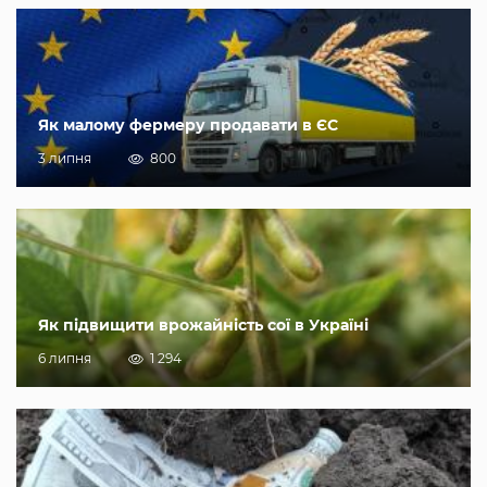
Як малому фермеру продавати в ЄС
3 липня
800
Як підвищити врожайність сої в Україні
6 липня
1 294