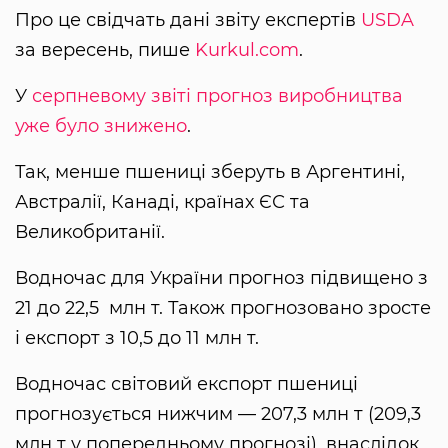
Про це свідчать дані звіту експертів
USDA
за вересень, пише
Kurkul.com
.
У
серпневому звіті прогноз виробництва
уже було знижено
.
Так, менше пшениці зберуть в Аргентині,
Австралії, Канаді, країнах ЄС та
Великобританії.
Водночас для України прогноз підвищено з
21 до 22,5 млн т. Також прогнозовано зросте
і експорт з 10,5 до 11 млн т.
Водночас світовий експорт пшениці
прогнозується нижчим — 207,3 млн т (209,3
млн т у попередньому прогнозі), внаслідок