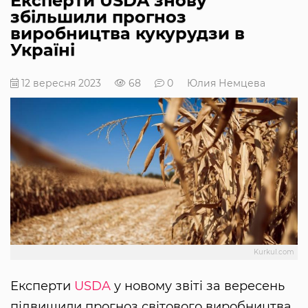
Експерти USDA знову
збільшили прогноз
виробництва кукурудзи в
Україні
12 вересня 2023
68
0
Юлия Немцева
Kurkul.com
Експерти
USDA
у новому звіті за вересень
підвищили прогноз світового виробництва