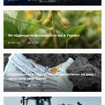
Як підвищити врожайність сої в Україні
6 липня
1 294
Страхування врожаю, як не «молитися» на дощ і
захистити свій бізнес
7 липня
519