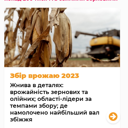
Збір врожаю 2023
Жнива в деталях:
врожайність зернових та
олійних; області-лідери за
темпами збору; де
намолочено найбільший вал
збіжжя