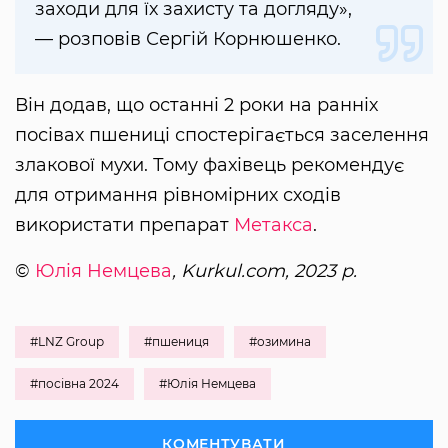
заходи для їх захисту та догляду»,
— розповів Сергій Корнюшенко.
Він додав, що останні 2 роки на ранніх
посівах пшениці спостерігається заселення
злакової мухи. Тому фахівець рекомендує
для отримання рівномірних сходів
використати препарат
Метакса
.
©
Юлія Немцева
, Kurkul.com, 2023 р.
#LNZ Group
#пшениця
#озимина
#посівна 2024
#Юлія Немцева
КОМЕНТУВАТИ