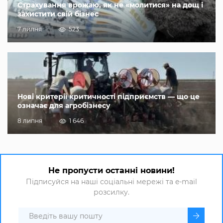
Страхування врожаю, як не «молитися» на дощ і
захистити свій бізнес
7 липня
523
Нові критерії критичності підприємств — що це
означає для агробізнесу
8 липня
1 646
Не пропусти останні новини!
Підписуйся на наші соціальні мережі та e-mail
розсилку.