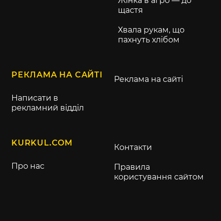
урожай
©
Юлія Немцева
, Kurkul.com, 2023 р.
#ціни на зерно
#кукурудза
#пшениця
#Юлія Немцева
ПОДІЛИТИСЯ В СОЦМЕРЕЖАХ
ВСІ МАТЕРІАЛИ
Вибір редакції