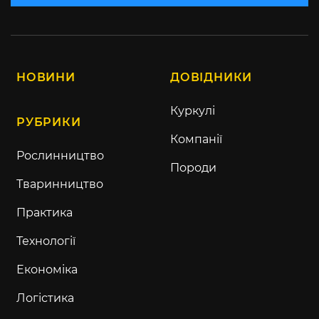
Ціни на пшеницю у напрямку Дунайських
портів показали незначне зростання.
Останні індикації:
грудневий контракт пшениці на Чикаго —
$5,77/бу (-0,02 $/бу);
грудневий контракт пшениці на Euronext —
€237,25/т (без змін);
DAP-Port Дунай (11,5%) — $152/т.
Читати за темою:
Переробники України
знову підвищили ціни на соняшник
Котирування американської кукурудзи
показали зниження на фоні сповільнення