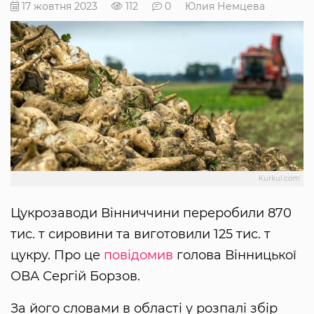
17 жовтня 2023
112
0
Юлия Немцева
Kurkul.com
Цукрозаводи Вінниччини переробили 870
тис. т сировини та виготовили 125 тис. т
цукру. Про це
повідомив
голова Вінницької
ОВА Сергій Борзов.
За його словами в області у розпалі збір