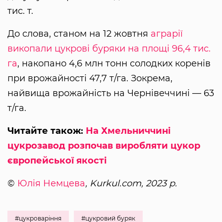
тис. т.
До слова, станом на 12 жовтня
аграрії
викопали цукрові буряки на площі 96,4 тис.
га
, накопано 4,6 млн тонн солодких коренів
при врожайності 47,7 т/га. Зокрема,
найвища врожайність на Чернівеччині — 63
т/га.
Читайте також:
На Хмельниччині
цукрозавод розпочав виробляти цукор
європейської якості
©
Юлія Немцева
, Kurkul.com, 2023 р.
#цукроваріння
#цукровий буряк