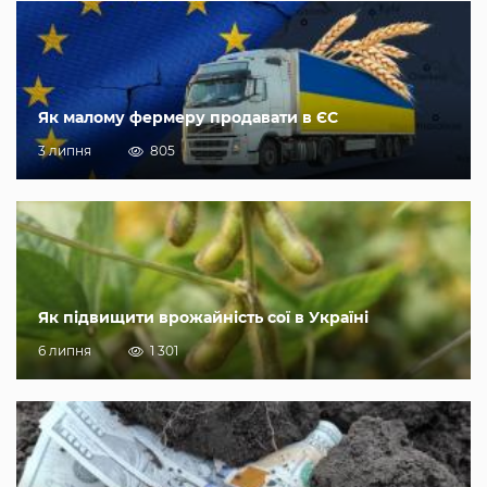
Як малому фермеру продавати в ЄС
3 липня
805
Як підвищити врожайність сої в Україні
6 липня
1 301