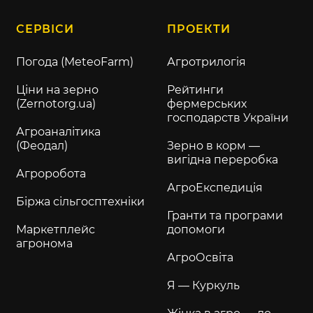
динаміки експорту зі США:
грудневий контракт кукурудзи на Чикаго —
$4,90/бу (-0,03 $/бу);
листопадовий контракт кукурудзи на
Euronext — €201,75/т (+1,5 €/т);
DAP-Port Дунай (11,5%) — $126/т.
Ціна кукурудзи на українському ринку
переважно тримались на попередніх
рівнях, проте активність пропозиції за
поточними цінами відчутно знизилась.
Читайте також:
Сушка та зберігання
кукурудзи в сезоні 2023 — як не втратити