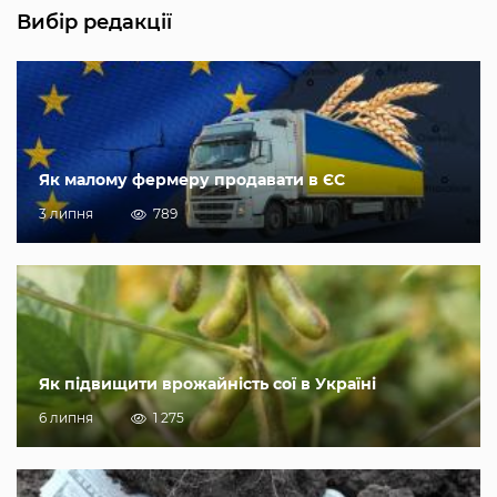
Вибір редакції
Як малому фермеру продавати в ЄС
3 липня
789
Як підвищити врожайність сої в Україні
6 липня
1 275