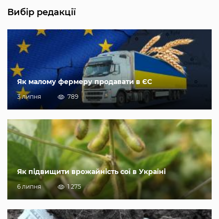
Вибір редакції
Як малому фермеру продавати в ЄС
3 липня
789
Як підвищити врожайність сої в Україні
6 липня
1 275