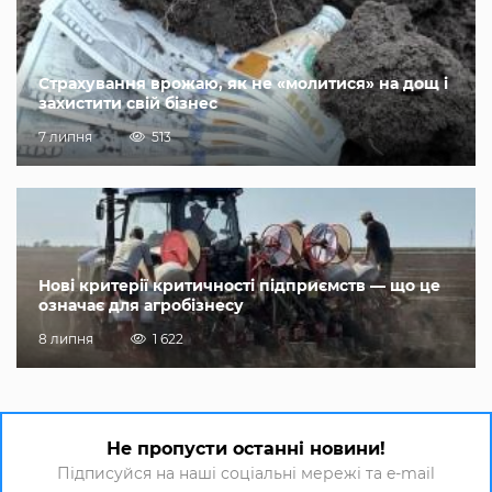
Страхування врожаю, як не «молитися» на дощ і
захистити свій бізнес
7 липня
513
Нові критерії критичності підприємств — що це
означає для агробізнесу
8 липня
1 622
Не пропусти останні новини!
Підписуйся на наші соціальні мережі та e-mail