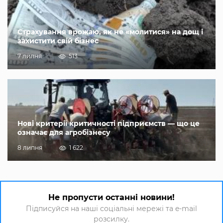
Страхування врожаю, як не «молитися» на дощ і
захистити свій бізнес
7 липня
513
Нові критерії критичності підприємств — що це
означає для агробізнесу
8 липня
1 622
Не пропусти останні новини!
Підписуйся на наші соціальні мережі та e-mail
розсилку.