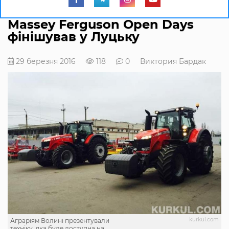
Massey Ferguson Open Days
фінішував у Луцьку
29 березня 2016
118
0
Виктория Бардак
kurkul.com
Аграріям Волині презентували
техніку, яка буде доступна на