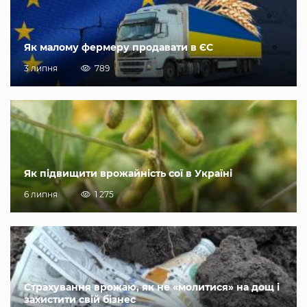
Як малому фермеру продавати в ЄС
3 липня
789
Як підвищити врожайність сої в Україні
6 липня
1 275
Страхування врожаю, як не «молитися» на дощ і
захистити свій бізнес