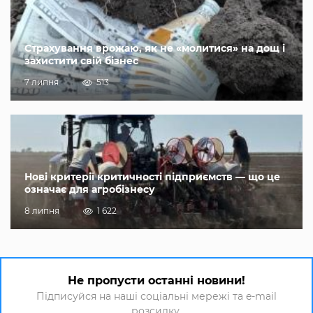
Страхування врожаю, як не «молитися» на дощ і
захистити свій бізнес
7 липня
513
Нові критерії критичності підприємств — що це
означає для агробізнесу
8 липня
1 622
Не пропусти останні новини!
Підписуйся на наші соціальні мережі та e-mail
розсилку.