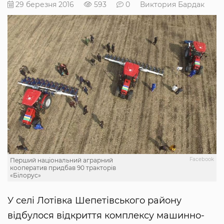
29 березня 2016
593
0
Виктория Бардак
Facebook
Перший національний аграрний
кооператив придбав 90 тракторів
«Білорус»
У селі Лотівка Шепетівського району
відбулося відкриття комплексу машинно-