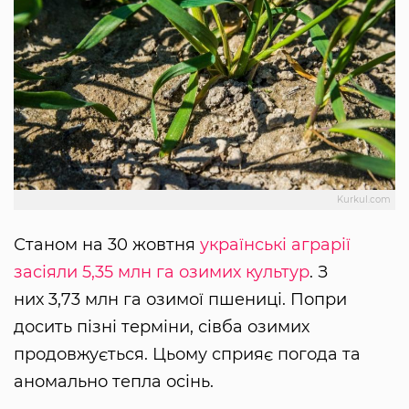
Kurkul.com
Станом на 30 жовтня
українські аграрії
засіяли 5,35 млн га озимих культур
. З
них 3,73 млн га озимої пшениці. Попри
досить пізні терміни, сівба озимих
продовжується. Цьому сприяє погода та
аномально тепла осінь.