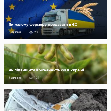
Як малому фермеру продавати в ЄС
3 липня
799
Як підвищити врожайність сої в Україні
6 липня
1 294