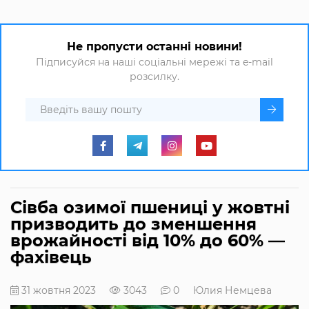
Не пропусти останні новини!
Підписуйся на наші соціальні мережі та e-mail
розсилку.
Сівба озимої пшениці у жовтні
призводить до зменшення
врожайності від 10% до 60% —
фахівець
31 жовтня 2023
3043
0
Юлия Немцева