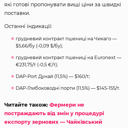
які готові пропонувати вищі ціни за швидкі
поставки.
Останні індикації:
грудневий контракт пшениці на Чикаго —
$5,66/бу (-0,09 $/бу);
грудневий контракт пшениці на Euronext —
€231,75/т (-0,5 €/т);
DAP-Port Дунай (11,5%) — $160/т;
DAP-Глибоководні порти (11,5%) — $145-155/т.
Читайте також:
Фермери не
постраждають від змін у процедурі
експорту зернових — Чайківський