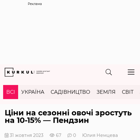
Реклама
ВСІ
УКРАЇНА
САДІВНИЦТВО
ЗЕМЛЯ
СВІТ
Ціни на сезонні овочі зростуть
на 10-15% — Пендзин
31 жовтня 2023
67
0
Юлия Немцева