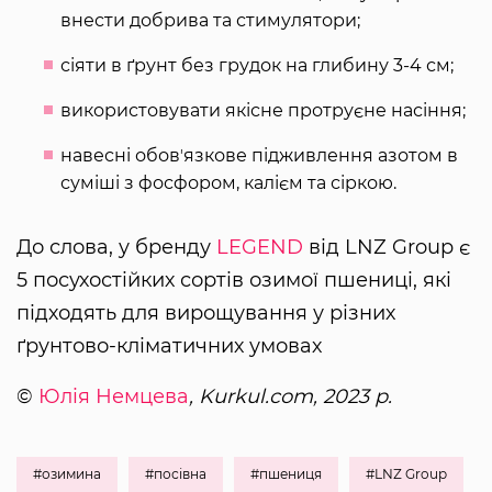
внести добрива та стимулятори;
сіяти в ґрунт без грудок на глибину 3-4 см;
використовувати якісне протруєне насіння;
навесні обовʼязкове підживлення азотом в
суміші з фосфором, калієм та сіркою.
До слова, у бренду
LEGEND
від LNZ Group є
5 посухостійких сортів озимої пшениці, які
підходять для вирощування у різних
ґрунтово-кліматичних умовах
©
Юлія Немцева
, Kurkul.com, 2023 р.
#озимина
#посівна
#пшениця
#LNZ Group