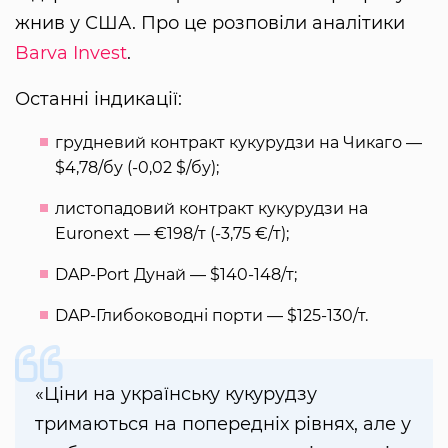
жнив у США. Про це розповіли аналітики
Barva Invest
.
Останні індикації:
грудневий контракт кукурудзи на Чикаго —
$4,78/бу (-0,02 $/бу);
листопадовий контракт кукурудзи на
Euronext — €198/т (-3,75 €/т);
DAP-Port Дунай — $140-148/т;
DAP-Глибоководні порти — $125-130/т.
«Ціни на українську кукурудзу
тримаються на попередніх рівнях, але у