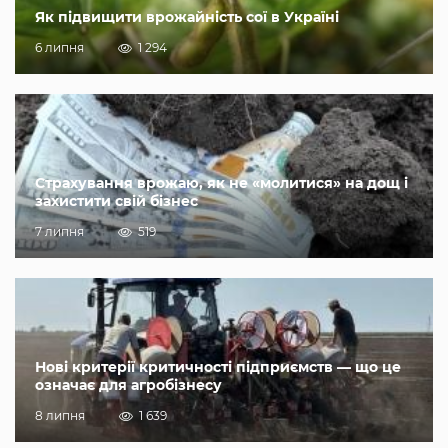
Як підвищити врожайність сої в Україні
6 липня
1 294
Страхування врожаю, як не «молитися» на дощ і
захистити свій бізнес
7 липня
519
Нові критерії критичності підприємств — що це
означає для агробізнесу
8 липня
1 639