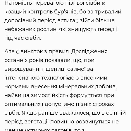
Натомість перевагою пізньої сівби є
кращий контроль бур’янів, бо за тривалий
допосівний період встигає зійти більше
небажаних рослин, які знищують перед і
під час сівби.
Але є виняток з правил. Дослідження
останніх років показали, що, при
вирощуванні пшениці озимої за
інтенсивною технологією з високими
нормами внесення мінеральних добрив,
найвища зимостійкість формується при
оптимальних і допустимо пізніх строках
сівби. Якщо раніше вважалося, що в осінній
період вегетації повинно розвинутися не
менше чотирьох пагонів, то з