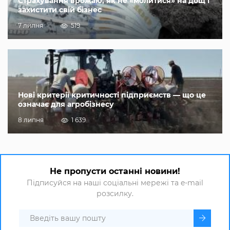
Страхування врожаю, як не «молитися» на дощ і
захистити свій бізнес
7 липня
519
Нові критерії критичності підприємств — що це
означає для агробізнесу
8 липня
1 639
Не пропусти останні новини!
Підписуйся на наші соціальні мережі та e-mail
розсилку.