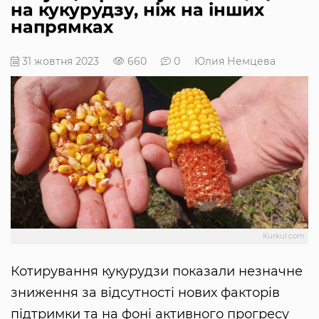
на кукурудзу, ніж на інших
напрямках
31 жовтня 2023
660
0
Юлия Немцева
Kurkul.com
Котирування кукурудзи показали незначне
зниження за відсутності нових факторів
підтримки та на фоні активного прогресу