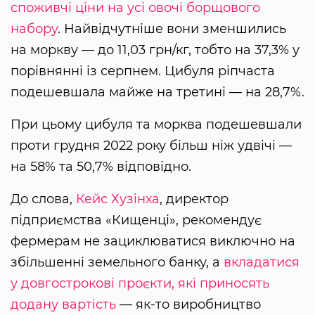
споживчі ціни на усі овочі борщового
набору
. Найвідчутніше вони зменшились
на моркву — до 11,03 грн/кг, тобто на 37,3% у
порівнянні із серпнем. Цибуля ріпчаста
подешевшала майже на третині — на 28,7%.
При цьому цибуля та морква подешевшали
проти грудня 2022 року більш ніж удвічі —
на 58% та 50,7% відповідно.
До слова,
Кейс Хузінха
, директор
підприємства «Кищенці», рекомендує
фермерам не зациклюватися виключно на
збільшенні земельного банку, а
вкладатися
у довгострокові проєкти, які приносять
додану вартість
— як-то виробництво