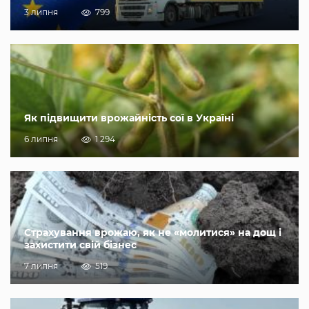
3 липня
799
Як підвищити врожайність сої в Україні
6 липня
1 294
Страхування врожаю, як не «молитися» на дощ і
захистити свій бізнес
7 липня
519