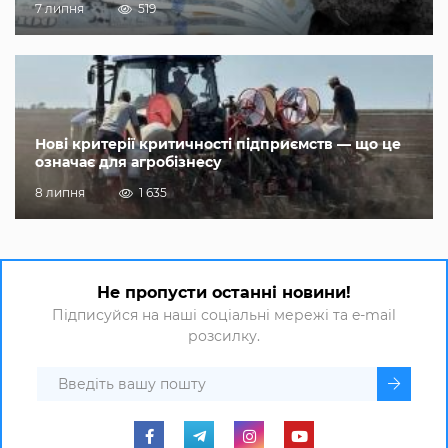
7 липня
519
Нові критерії критичності підприємств — що це
означає для агробізнесу
8 липня
1 635
Не пропусти останні новини!
Підписуйся на наші соціальні мережі та e-mail
розсилку.