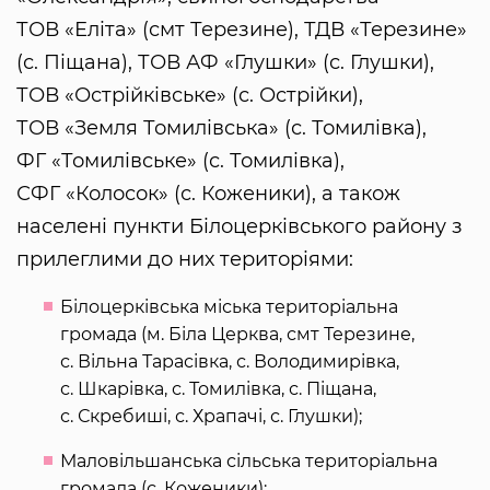
ТОВ «Еліта» (смт Терезине), ТДВ «Терезине»
(с. Піщана), ТОВ АФ «Глушки» (с. Глушки),
ТОВ «Острійківське» (с. Острійки),
ТОВ «Земля Томилівська» (с. Томилівка),
ФГ «Томилівське» (с. Томилівка),
СФГ «Колосок» (с. Коженики), а також
населені пункти Білоцерківського району з
прилеглими до них територіями:
Білоцерківська міська територіальна
громада (м. Біла Церква, смт Терезине,
с. Вільна Тарасівка, с. Володимирівка,
с. Шкарівка, с. Томилівка, с. Піщана,
с. Скребиші, с. Храпачі, с. Глушки);
Маловільшанська сільська територіальна
громада (с. Коженики);