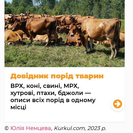
Довідник порід тварин
ВРХ, коні, свині, МРХ,
хутрові, птахи, бджоли —
описи всіх порід в одному
місці
©
Юлія Немцева
, Kurkul.com, 2023 р.