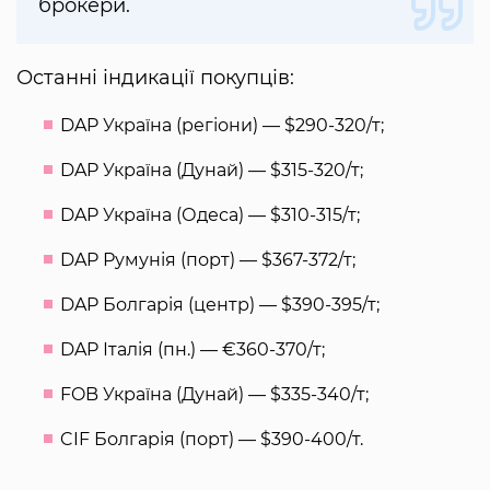
брокери.
Останні індикації покупців:
DAP Україна (регіони) — $290-320/т;
DAP Україна (Дунай) — $315-320/т;
DAP Україна (Одеса) — $310-315/т;
DAP Румунія (порт) — $367-372/т;
DAP Болгарія (центр) — $390-395/т;
DAP Італія (пн.) — €360-370/т;
FOB Україна (Дунай) — $335-340/т;
CIF Болгарія (порт) — $390-400/т.