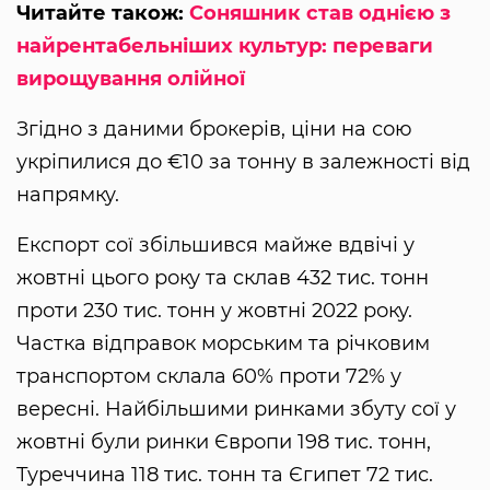
Читайте також:
Соняшник став однією з
найрентабельніших культур: переваги
вирощування олійної
Згідно з даними брокерів, ціни на сою
укріпилися до €10 за тонну в залежності від
напрямку.
Експорт сої збільшився майже вдвічі у
жовтні цього року та склав 432 тис. тонн
проти 230 тис. тонн у жовтні 2022 року.
Частка відправок морським та річковим
транспортом склала 60% проти 72% у
вересні. Найбільшими ринками збуту сої у
жовтні були ринки Європи 198 тис. тонн,
Туреччина 118 тис. тонн та Єгипет 72 тис.