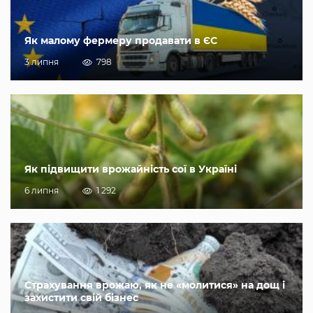
Як малому фермеру продавати в ЄС
3 липня
798
Як підвищити врожайність сої в Україні
6 липня
1 292
Страхування врожаю, як не «молитися» на дощ і
захистити свій бізнес