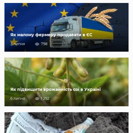
Як малому фермеру продавати в ЄС
3 липня
798
Як підвищити врожайність сої в Україні
6 липня
1 292