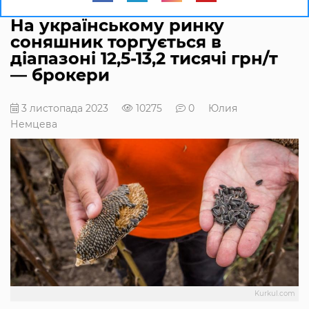
На українському ринку
соняшник торгується в
діапазоні 12,5-13,2 тисячі грн/т
— брокери
3 листопада 2023
10275
0
Юлия
Немцева
Kurkul.com