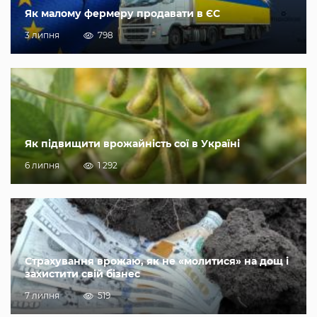
Як малому фермеру продавати в ЄС
3 липня
798
Як підвищити врожайність сої в Україні
6 липня
1 292
Страхування врожаю, як не «молитися» на дощ і
захистити свій бізнес
7 липня
519