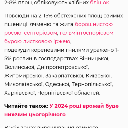
2-8% площ обліковують хлібних
блішок
.
Повсюди на 2-15% обстежених площ озимих
пшениці, ячменю та жита
борошнистою
росою
,
септоріозом
,
гельмінтоспоріозом
,
бурою листковою іржею
,
подекуди кореневими гнилями уражено 1-
5% рослин в господарствах Вінницької,
Волинської, Дніпропетровської,
Житомирської, Закарпатської, Київської,
Миколаївської, Одеської, Тернопільської,
Харківської, Чернігівської областей.
Читайте також:
У 2024 році врожай буде
нижчим цьогорічного
В усіх зонах вирощування озимого