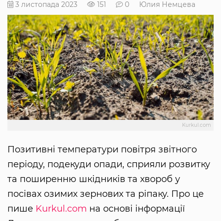
3 листопада 2023
151
0
Юлия Немцева
Kurkul.com
Позитивні температури повітря звітного
періоду, подекуди опади, сприяли розвитку
та поширенню шкідників та хвороб у
посівах озимих зернових та ріпаку. Про це
пише
Kurkul.com
на основі інформації