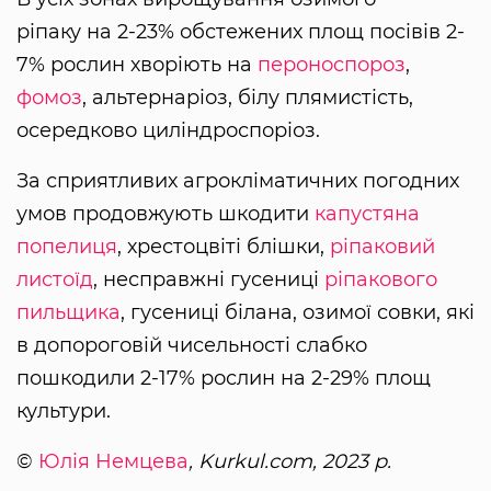
ріпаку на 2-23% обстежених площ посівів 2-
7% рослин хворіють на
пероноспороз
,
фомоз
, альтернаріоз, білу плямистість,
осередково циліндроспоріоз.
За сприятливих агрокліматичних погодних
умов продовжують шкодити
капустяна
попелиця
, хрестоцвіті блішки,
ріпаковий
листоїд
, несправжні гусениці
ріпакового
пильщика
, гусениці білана, озимої совки, які
в допороговій чисельності слабко
пошкодили 2-17% рослин на 2-29% площ
культури.
©
Юлія Немцева
, Kurkul.com, 2023 р.