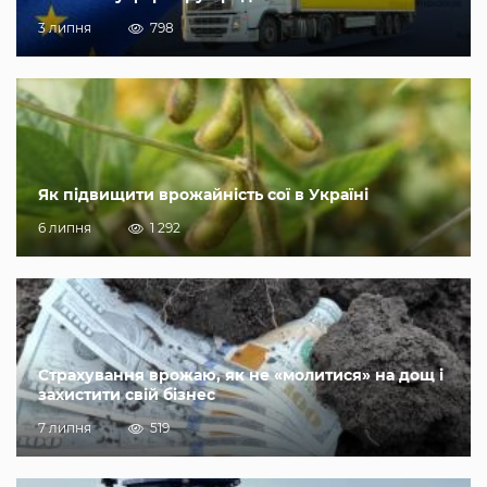
3 липня
798
Як підвищити врожайність сої в Україні
6 липня
1 292
Страхування врожаю, як не «молитися» на дощ і
захистити свій бізнес
7 липня
519