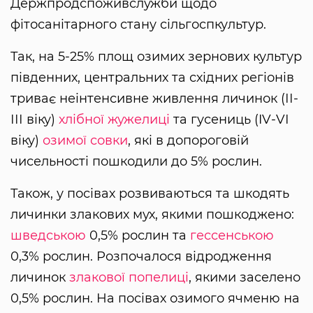
Держпродспоживслужби щодо
фітосанітарного стану сільгоспкультур.
Так, на 5-25% площ озимих зернових культур
південних, центральних та східних регіонів
триває неінтенсивне живлення личинок (ІІ-
ІІІ віку)
хлібної жужелиці
та гусениць (IV-VІ
віку)
озимої совки
, які в допороговій
чисельності пошкодили до 5% рослин.
Також, у посівах розвиваються та шкодять
личинки злакових мух, якими пошкоджено:
шведською
0,5% рослин та
гессенською
0,3% рослин. Розпочалося відродження
личинок
злакової попелиці
, якими заселено
0,5% рослин. На посівах озимого ячменю на