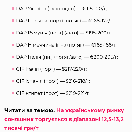
DAP Україна (зх. кордон) — €115-120/т;
DAP Польща (порт) (потяг) — €168-172/т;
DAP Румунія (порт) (авто) — $195-200/т;
DAP Німеччина (пн.) (потяг) — €185-188/т;
DAP Італія (пн.) (потяг/авто) — €200-205/т;
CIF Італія (порт) — $217-220/т;
CIF Іспанія (порт) — $216-218/т;
CIF Єгипет (порт) — $219-221/т.
Читати за темою:
На українському ринку
соняшник торгується в діапазоні 12,5-13,2
тисячі грн/т