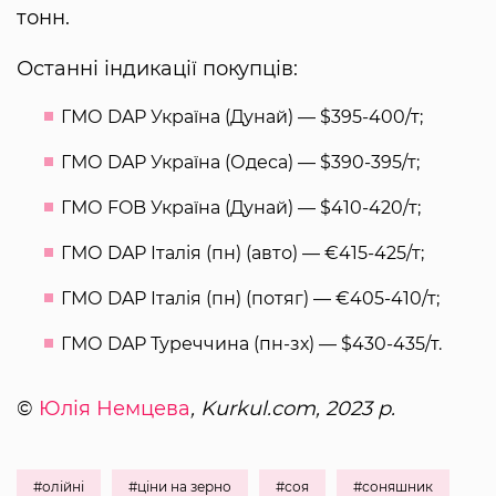
тонн.
Останні індикації покупців:
ГМО DAP Україна (Дунай) — $395-400/т;
ГМО DAP Україна (Одеса) — $390-395/т;
ГМО FOB Україна (Дунай) — $410-420/т;
ГМО DAP Італія (пн) (авто) — €415-425/т;
ГМО DAP Італія (пн) (потяг) — €405-410/т;
ГМО DAP Туреччина (пн-зх) — $430-435/т.
©
Юлія Немцева
, Kurkul.com, 2023 р.
#олійні
#ціни на зерно
#соя
#соняшник