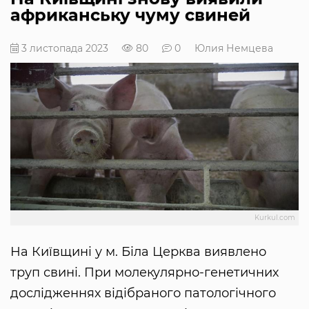
африканську чуму свиней
3 листопада 2023
80
0
Юлия Немцева
Kurkul.com
На Київщині у м. Біла Церква виявлено
труп свині. При молекулярно-генетичних
дослідженнях відібраного патологічного