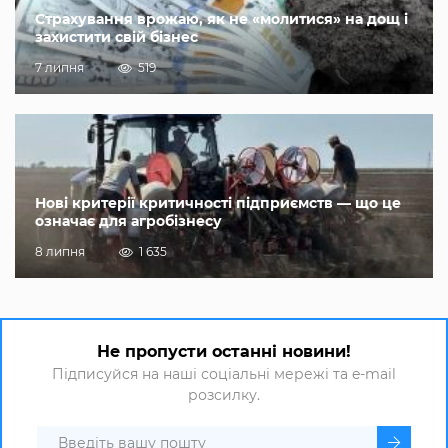
Страхування врожаю, як не «молитися» на дощ і
захистити свій бізнес
7 липня
519
Нові критерії критичності підприємств — що це
означає для агробізнесу
8 липня
1 635
Не пропусти останні новини!
Підписуйся на наші соціальні мережі та e-mail
розсилку.