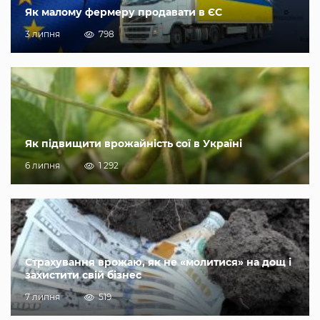
Як малому фермеру продавати в ЄС
3 липня
798
Як підвищити врожайність сої в Україні
6 липня
1 292
Страхування врожаю, як не «молитися» на дощ і
захистити свій бізнес
7 липня
519