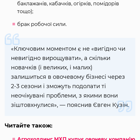
баклажанів, кабачків, огірків, помідорів
тощо);
брак робочої сили.
«Ключовим моментом є не «вигідно чи
невигідно вирощувати», а скільки
новачків (і великих, і малих)
залишиться в овочевому бізнесі через
2-3 сезони і зможуть подолати ті
неочікувані проблеми, з якими вони
зіштовхнулися», — пояснив Євген Кузін.
Читайте також:
Агрохолдинг МХП купує овочеву компанію