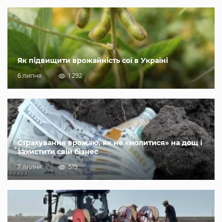
Як підвищити врожайність сої в Україні
6 липня
1 292
Страхування врожаю, як не «молитися» на дощ і
захистити свій бізнес
7 липня
519