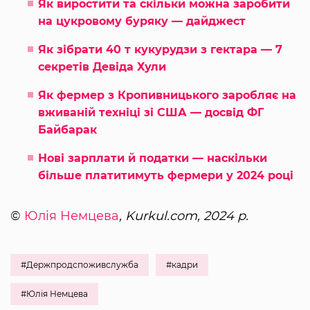
Як виростити та скільки можна заробити
на цукровому буряку — дайджест
Як зібрати 40 т кукурудзи з гектара — 7
секретів Девіда Хули
Як фермер з Кропивницького заробляє на
вживаній техніці зі США — досвід ФГ
Байбарак
Нові зарплати й податки — наскільки
більше платитимуть фермери у 2024 році
©
Юлія Немцева
, Kurkul.com, 2024 р.
#Держпродспоживслужба
#кадри
#Юлія Немцева