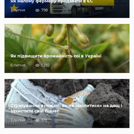
Як малому фермеру продавати в ЄС
3 липня
798
Як підвищити врожайність сої в Україні
6 липня
1 292
Страхування врожаю, як не «молитися» на дощ і
захистити свій бізнес
7 липня
519