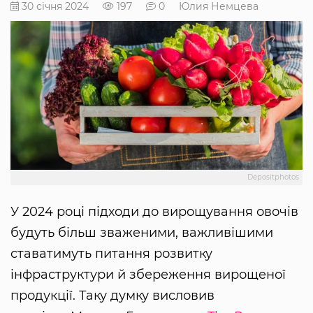
30 січня 2024
197
0
Юлия Немцева
Depositphotos
У 2024 році підходи до вирощування овочів
будуть більш зваженими, важливішими
ставатимуть питання розвитку
інфраструктури й збереження вирощеної
продукції. Таку думку висловив