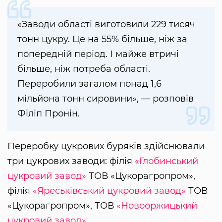
«Заводи області виготовили 229 тисяч
тонн цукру. Це на 55% більше, ніж за
попередній період. І майже втричі
більше, ніж потреба області.
Переробили загалом понад 1,6
мільйона тонн сировини», — розповів
Філіп Пронін.
Переробку цукрових буряків здійснювали
три цукрових заводи: філія
«Глобинський
цукровий завод»
ТОВ «Цукорагропром»,
філія
«Яреськівський цукровий завод»
ТОВ
«Цукорагропром», ТОВ
«Новооржицький
цукровий завод»
.