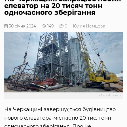
елеватор на 20 тисяч тонн
одночасного зберігання
30 січня 2024
149
0
Юлия Немцева
«АктивПроект»
На Черкащині завершується будівництво
нового елеватора місткістю 20 тис. тонн
одночасного зберігання. Про це