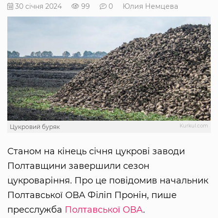
30 січня 2024
99
0
Юлия Немцева
Kurkul.com
Цукровий буряк
Станом на кінець січня цукрові заводи
Полтавщини завершили сезон
цукроваріння. Про це повідомив начальник
Полтавської ОВА Філіп Пронін, пише
пресслужба
Полтавської ОВА
.