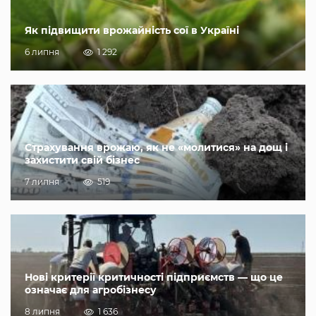
Як підвищити врожайність сої в Україні
6 липня
1 292
Страхування врожаю, як не «молитися» на дощ і
захистити свій бізнес
7 липня
519
Нові критерії критичності підприємств — що це
означає для агробізнесу
8 липня
1 636