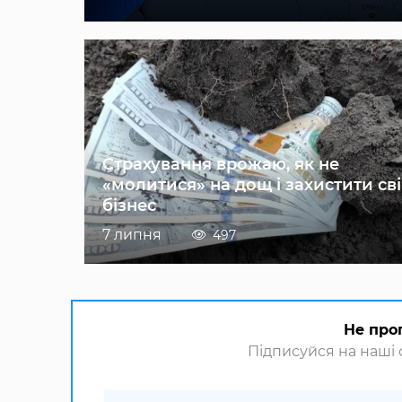
Страхування врожаю, як не
«молитися» на дощ і захистити св
бізнес
7 липня
497
Не про
Підписуйся на наші с