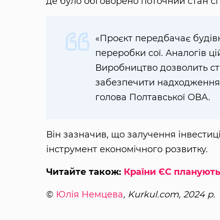
де було обговорено поточний стан сп
«Проєкт передбачає будівн
переробки сої. Аналогів цій
Виробництво дозволить ст
забезпечити надходження 
голова Полтавської ОВА.
Він зазначив, що залучення інвестиці
інструмент економічного розвитку.
Читайте також:
Країни ЄС планують
©
Юлія Немцева
, Kurkul.com, 2024 р.