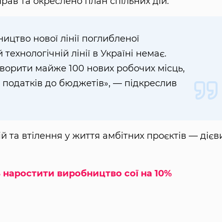
рав та окреслено план спільних дій.
ицтво нової лінії поглибленої
 технологічній лінії в Україні немає.
ворити майже 100 нових робочих місць,
податків до бюджетів», — підкреслив
й та втілення у життя амбітних проєктів — дієв
 наростити виробництво сої на 10%