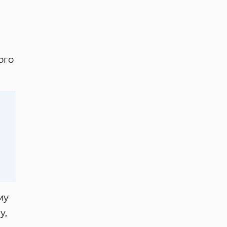
ого
му
у,