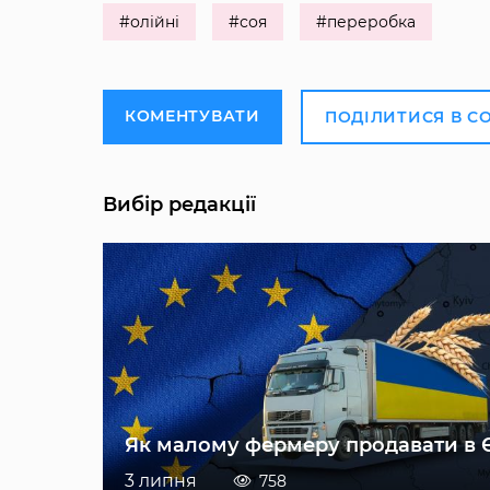
#олійні
#соя
#переробка
КОМЕНТУВАТИ
ПОДІЛИТИСЯ В С
Вибір редакції
Як малому фермеру продавати в 
3 липня
758