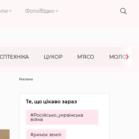
кти
Фото/Відео
›
СПТЕХНІКА
ЦУКОР
М’ЯСО
МОЛОКО
Реклама
Те, що цікаво зараз
#Російсько_українська
війна
#ринок землі