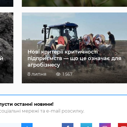
Нові критерії критичності
ій
підприємств — що це означає для
агробізнесу
8 липня
1 567
пусти останні новини!
оціальні мережі та e-mail розсилку.