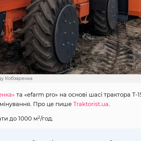
ду Кобзаренка
енка»
та «efarm pro» на основі шасі трактора Т-1
мінування. Про це пише
Traktorist.ua
.
2
ти до 1000 м
/год.