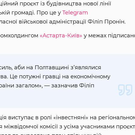
йний проєкт із будівництва нової лінії
ькій громаді. Про це у
Telegram
сної військової адміністрації Філіп Пронін.
промхолдингом
«Астарта-Київ»
у межах підписан
иль, аби на Полтавщині з’являлися
ва. Це потужні гравці на економічному
країни загалом», — зазначив Філіп
ія виступає в ролі «інвестняні» на регіонально
 міжвідомчої комісії з усіма учасниками проєкт