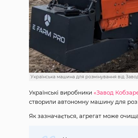
Українська машина для розмінування від Заво
Українські виробники
«Завод Кобзар
створили автономну машину для роз
Як зазначається, агрегат може очища