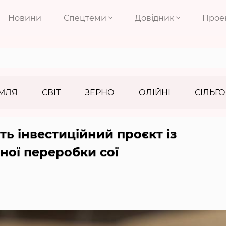
Новини
Спецтеми
Довідник
Прое
МЛЯ
СВІТ
ЗЕРНО
ОЛІЙНІ
СІЛЬГО
ь інвестиційний проєкт із
еної переробки сої