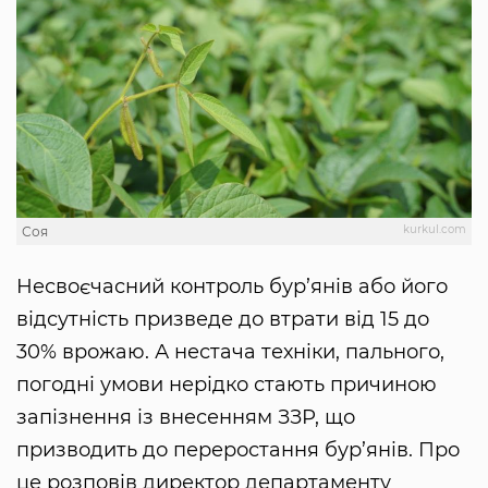
kurkul.com
Соя
Несвоєчасний контроль бур’янів або його
відсутність призведе до втрати від 15 до
30% врожаю. А нестача техніки, пального,
погодні умови нерідко стають причиною
запізнення із внесенням ЗЗР, що
призводить до переростання бур’янів. Про
це розповів директор департаменту