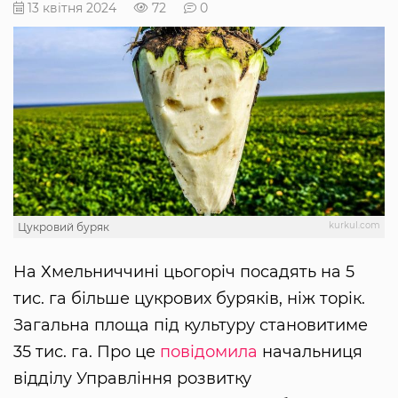
13 квітня 2024
72
0
kurkul.com
Цукровий буряк
На Хмельниччині цьогоріч посадять на 5
тис. га більше цукрових буряків, ніж торік.
Загальна площа під культуру становитиме
35 тис. га. Про це
повідомила
начальниця
відділу Управління розвитку