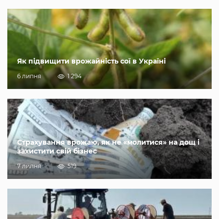
Як підвищити врожайність сої в Україні
6 липня
1 294
Страхування врожаю, як не «молитися» на дощ і
захистити свій бізнес
7 липня
519