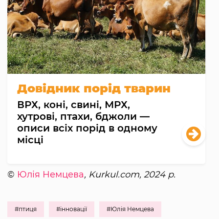
Довідник порід тварин
ВРХ, коні, свині, МРХ,
хутрові, птахи, бджоли —
описи всіх порід в одному
місці
©
Юлія Немцева
, Kurkul.com, 2024 р.
#птиця
#інновації
#Юлія Немцева