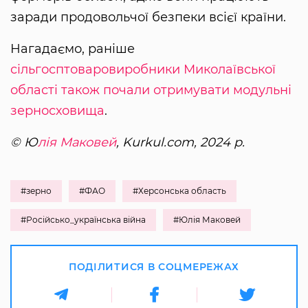
заради продовольчої безпеки всієї країни.
Нагадаємо, раніше
сільгосптоваровиробники Миколаївської
області також почали отримувати модульні
зерносховища
.
© Ю
лія Маковей
, Kurkul.com, 2024 р.
#зерно
#ФАО
#Херсонська область
#Російсько_українська війна
#Юлія Маковей
ПОДІЛИТИСЯ В СОЦМЕРЕЖАХ