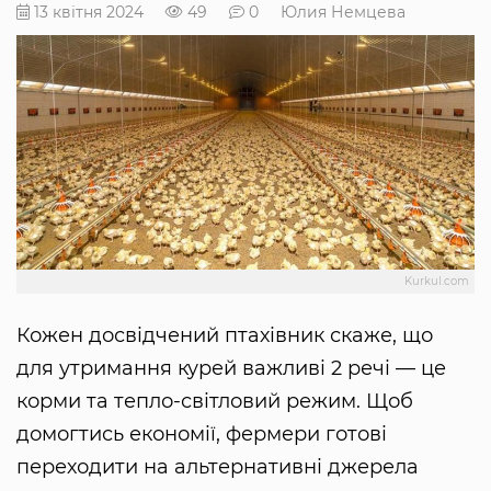
13 квітня 2024
49
0
Юлия Немцева
Kurkul.com
Кожен досвідчений птахівник скаже, що
для утримання курей важливі 2 речі — це
корми та тепло-світловий режим. Щоб
домогтись економії, фермери готові
переходити на альтернативні джерела