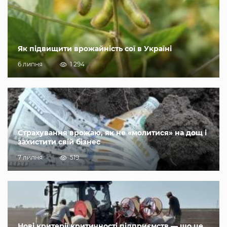
Як підвищити врожайність сої в Україні
6 липня
1 294
Страхування врожаю, як не «молитися» на дощ і
захистити свій бізнес
7 липня
519
Нові критерії критичності підприємств — що це