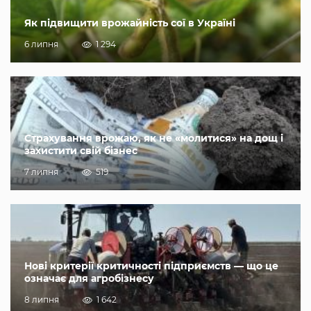
Як підвищити врожайність сої в Україні
6 липня
1 294
Страхування врожаю, як не «молитися» на дощ і
захистити свій бізнес
7 липня
519
Нові критерії критичності підприємств — що це
означає для агробізнесу
8 липня
1 642