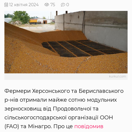
12 квітня 2024
75
0
kurkul.com
Фермери Херсонського та Бериславського
р-нів отримали майже сотню модульних
зерносховищ від Продовольчої та
сільськогосподарської організації ООН
(FAO) та Мінагро. Про це
повідомив