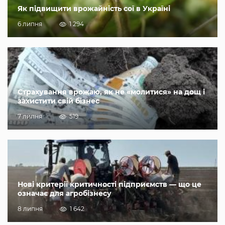
Як підвищити врожайність сої в Україні
6 липня
1 294
Страхування врожаю, як не «молитися» на дощ і
захистити свій бізнес
7 липня
519
Нові критерії критичності підприємств — що це
означає для агробізнесу
8 липня
1 642