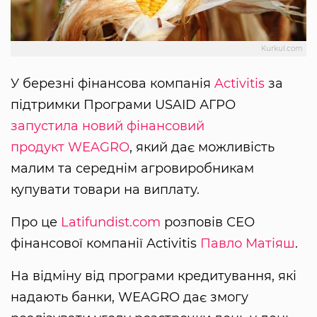
Kurkul.com
У березні фінансова компанія
Activitis
за
підтримки Програми USAID АГРО
запустила новий фінансовий
продукт
WEAGRO
, який дає можливість
малим та середнім агровиробникам
купувати товари на виплату.
Про це
Latifundist.com
розповів СЕО
фінансової компанії Activitis
Павло Матіяш
.
На відміну від програми кредитування, які
надають банки, WEAGRO дає змогу