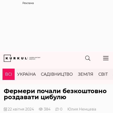
Реклама
ВСІ
УКРАЇНА
САДІВНИЦТВО
ЗЕМЛЯ
СВІТ
Фермери почали безкоштовно
роздавати цибулю
22 квітня 2024
384
0
Юлия Немцева