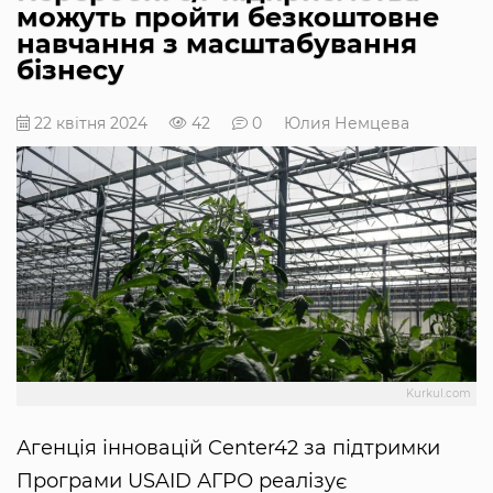
можуть пройти безкоштовне
навчання з масштабування
бізнесу
22 квітня 2024
42
0
Юлия Немцева
Kurkul.com
Агенція інновацій Center42 за підтримки
Програми USAID АГРО реалізує