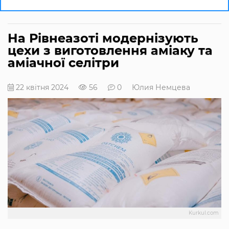
На Рівнеазоті модернізують
цехи з виготовлення аміаку та
аміачної селітри
22 квітня 2024
56
0
Юлия Немцева
Kurkul.com