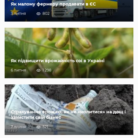
Як малому фермеру продавати в ЄС
3 липня
802
Як підвищити врожайність сої в Україні
6 липня
1 298
Страхування врожаю, як не «молитися» на дощ і
захистити свій бізнес
7 липня
521