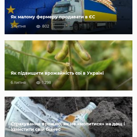
Як малому фермеру продавати в ЄС
3 липня
802
Як підвищити врожайність сої в Україні
6 липня
1 298
Страхування врожаю, як не «молитися» на дощ і
захистити свій бізнес