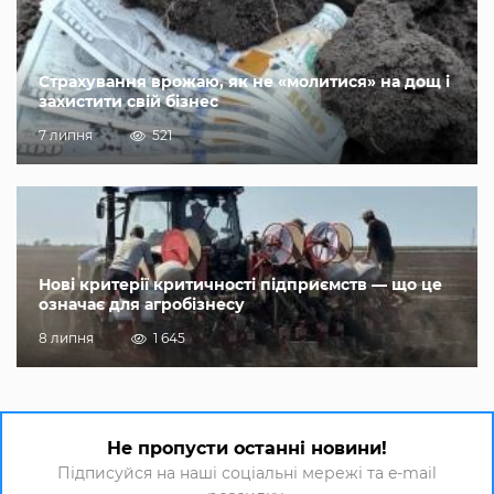
Страхування врожаю, як не «молитися» на дощ і
захистити свій бізнес
7 липня
521
Нові критерії критичності підприємств — що це
означає для агробізнесу
8 липня
1 645
Не пропусти останні новини!
Підписуйся на наші соціальні мережі та e-mail