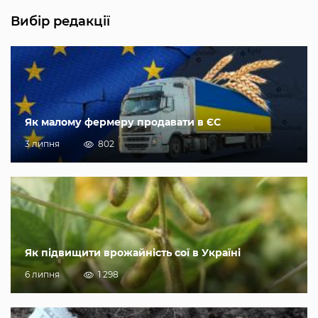
Вибір редакції
Як малому фермеру продавати в ЄС
3 липня
802
Як підвищити врожайність сої в Україні
6 липня
1 298