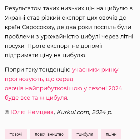
Результатом таких низьких цін на цибулю в
Україні став різкий експорт цих овочів до
країн Євросоюзу, де два роки поспіль були
проблеми з урожайністю цибулі через літні
посухи. Проте експорт не допоміг
підтримати ціну на цибулю.
Попри таку тенденцію
учасники ринку
прогнозують, що серед
овочів найприбутковішою у сезоні 2024
буде все та ж цибуля
.
©
Юлія Немцева
, Kurkul.com, 2024 р.
#овочі
#овочівництво
#цибуля
#ціни