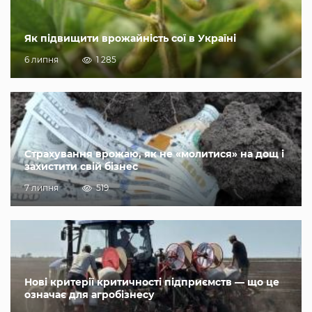
Як підвищити врожайність сої в Україні
6 липня
1 285
Страхування врожаю, як не «молитися» на дощ і
захистити свій бізнес
7 липня
519
Нові критерії критичності підприємств — що це
означає для агробізнесу