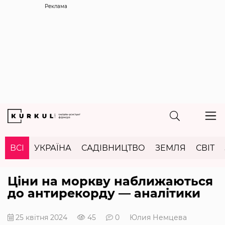
Реклама
ВСІ
УКРАЇНА
САДІВНИЦТВО
ЗЕМЛЯ
СВІТ
Ціни на моркву наближаються
до антирекорду — аналітики
25 квітня 2024
45
0
Юлия Немцева