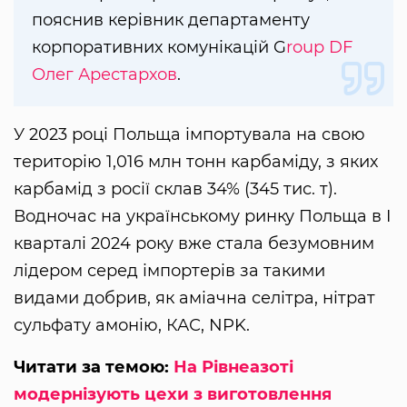
пояснив керівник департаменту
корпоративних комунікацій G
roup DF
Олег Арестархов
.
У 2023 році Польща імпортувала на свою
територію 1,016 млн тонн карбаміду, з яких
карбамід з росії склав 34% (345 тис. т).
Водночас на українському ринку Польща в I
кварталі 2024 року вже стала безумовним
лідером серед імпортерів за такими
видами добрив, як аміачна селітра, нітрат
сульфату амонію, КАС, NPK.
Читати за темою:
На Рівнеазоті
модернізують цехи з виготовлення