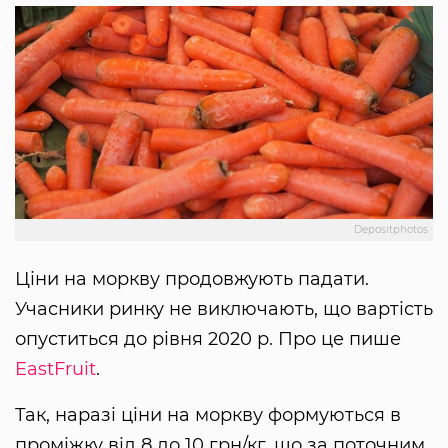
Depositphotos
Ціни на моркву продовжують падати.
Учасники ринку не виключають, що вартість
опуститься до рівня 2020 р. Про це пише
EastFruit
.
Так, наразі ціни на моркву формуються в
проміжку від 8 до 10 грн/кг, що за поточним