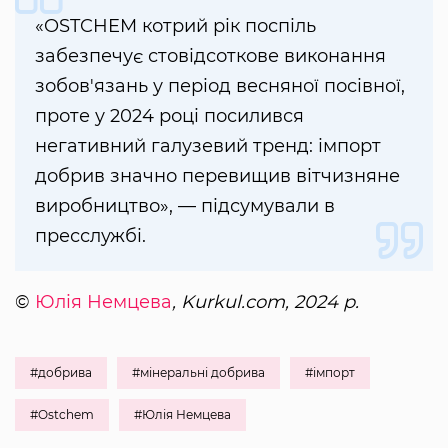
«OSTCHEM котрий рік поспіль
забезпечує стовідсоткове виконання
зобов'язань у період весняної посівної,
проте у 2024 році посилився
негативний галузевий тренд: імпорт
добрив значно перевищив вітчизняне
виробництво», — підсумували в
пресслужбі.
©
Юлія Немцева
, Kurkul.com, 2024 р.
#добрива
#мінеральні добрива
#імпорт
#Ostchem
#Юлія Немцева