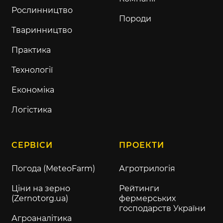
Рослинництво
Породи
Тваринництво
Практика
Технології
Економіка
Логістика
СЕРВІСИ
ПРОЕКТИ
Погода (MeteoFarm)
Агротрилогія
Ціни на зерно
Рейтинги
(Zernotorg.ua)
фермерських
господарств України
Агроаналітика