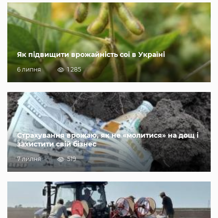
Як підвищити врожайність сої в Україні
6 липня
1 285
Страхування врожаю, як не «молитися» на дощ і
захистити свій бізнес
7 липня
519