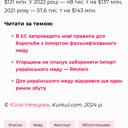
$121 млн. У 2022 році — 48 тис. т на $137 млн,
2021 року — 57,6 тис. т на $143 млн.
Читати за темою:
В ЄС запровадять нові правила для
боротьби з імпортом фальсифікованого
меду
Угорщина не планує забороняти імпорт
українського меду — Reuters
Для українського меду відкрився ще один
ринок збуту
©
Юлія Немцева
, Kurkul.com, 2024 р.
#пасіка
#мед
#експорт
#Юлія Немцева