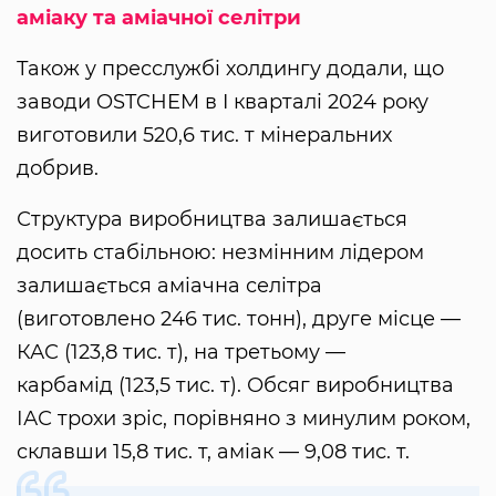
аміаку та аміачної селітри
Також у пресслужбі холдингу додали, що
заводи OSTCHEM в I кварталі 2024 року
виготовили 520,6 тис. т мінеральних
добрив.
Структура виробництва залишається
досить стабільною: незмінним лідером
залишається аміачна селітра
(виготовлено 246 тис. тонн), друге місце —
КАС (123,8 тис. т), на третьому —
карбамід (123,5 тис. т). Обсяг виробництва
ІАС трохи зріс, порівняно з минулим роком,
склавши 15,8 тис. т, аміак — 9,08 тис. т.