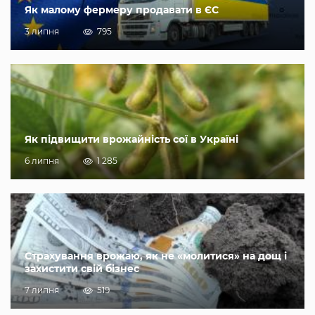
Як малому фермеру продавати в ЄС
3 липня
795
Як підвищити врожайність сої в Україні
6 липня
1 285
Страхування врожаю, як не «молитися» на дощ і
захистити свій бізнес
7 липня
519