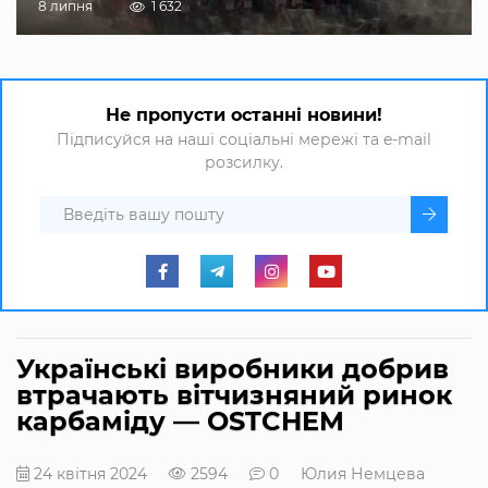
8 липня
1 632
Не пропусти останні новини!
Підписуйся на наші соціальні мережі та e-mail
розсилку.
Українські виробники добрив
втрачають вітчизняний ринок
карбаміду — OSTCHEM
24 квітня 2024
2594
0
Юлия Немцева