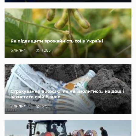
Як підвищити врожайність сої в Україні
6 липня
1 285
Страхування врожаю, як не «молитися» на дощ і
захистити свій бізнес
7 липня
519