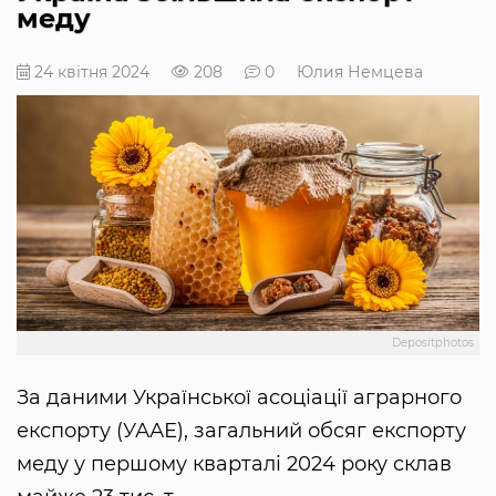
меду
24 квітня 2024
208
0
Юлия Немцева
Depositphotos
За даними Української асоціації аграрного
експорту (УААЕ), загальний обсяг експорту
меду у першому кварталі 2024 року склав