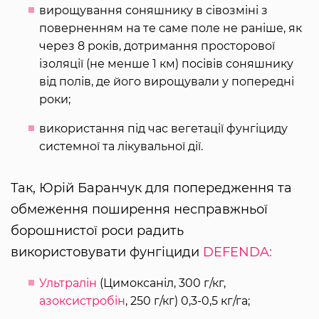
вирощування соняшнику в сівозміні з
поверненням на те саме поле не раніше, як
через 8 років, дотримання просторової
ізоляції (не менше 1 км) посівів соняшнику
від полів, де його вирощували у попередні
роки;
використання під час вегетації фунгіциду
системної та лікувальної дії.
Так, Юрій Баранчук для попередження та
обмеження поширення несправжньої
борошнистої роси радить
використовувати фунгіциди
DEFENDA:
Ультралін
(Цимоксаніл, 300 г/кг,
азоксистробін
, 250 г/кг) 0,3-0,5 кг/га;