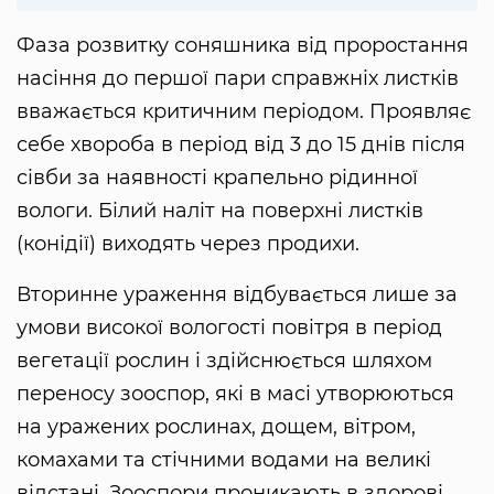
Фаза розвитку соняшника від проростання
насіння до першої пари справжніх листків
вважається критичним періодом. Проявляє
себе хвороба в період від 3 до 15 днів після
сівби за наявності крапельно рідинної
вологи. Білий наліт на поверхні листків
(конідії) виходять через продихи.
Вторинне ураження відбувається лише за
умови високої вологості повітря в період
вегетації рослин і здійснюється шляхом
переносу зооспор, які в масі утворюються
на уражених рослинах, дощем, вітром,
комахами та стічними водами на великі
відстані. Зооспори проникають в здорові