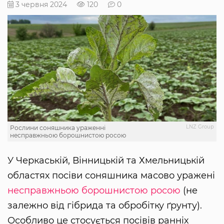
3 червня 2024
120
0
LNZ Group
Рослини соняшника ураженні
несправжньою борошнистою росою
У Черкаській, Вінницькій та Хмельницькій
областях посіви соняшника масово уражені
несправжньою борошнистою росою
(не
залежно від гібрида та обробітку ґрунту).
Особливо це стосується посівів ранніх