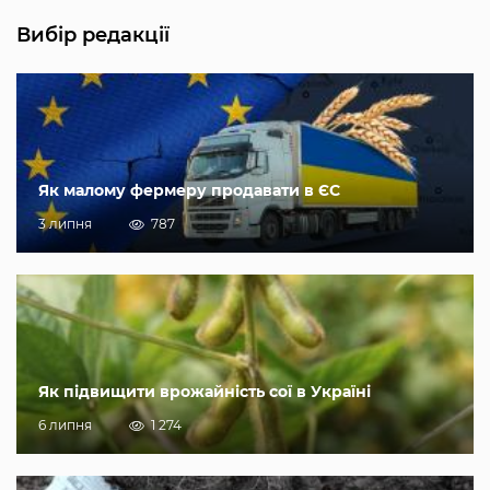
Вибір редакції
Як малому фермеру продавати в ЄС
3 липня
787
Як підвищити врожайність сої в Україні
6 липня
1 274