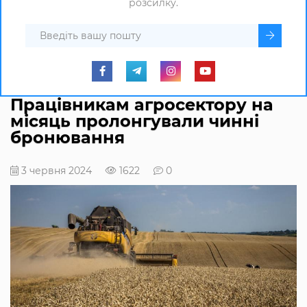
розсилку.
Працівникам агросектору на
місяць пролонгували чинні
бронювання
3 червня 2024
1622
0