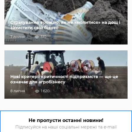
Страхування врожаю, як не «молитися» на дощ і
захистити свій бізнес
7 липня
510
Нові критерії критичності підприємств — що це
означає для агробізнесу
8 липня
1 620
Не пропусти останні новини!
Підписуйся на наші соціальні мережі та e-mail