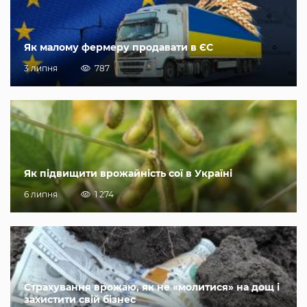
Як малому фермеру продавати в ЄС
3 липня
787
Як підвищити врожайність сої в Україні
6 липня
1 274
Страхування врожаю, як не «молитися» на дощ і
захистити свій бізнес