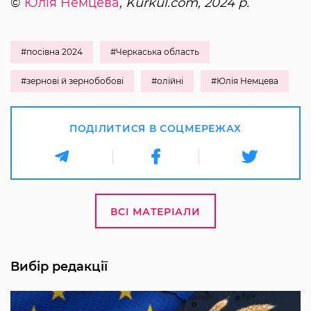
©
Юлія Немцева
, Kurkul.com, 2024 р.
#посівна 2024
#Черкаська область
#зернові й зернобобові
#олійні
#Юлія Немцева
ПОДІЛИТИСЯ В СОЦМЕРЕЖАХ
ВСІ МАТЕРІАЛИ
Вибір редакції