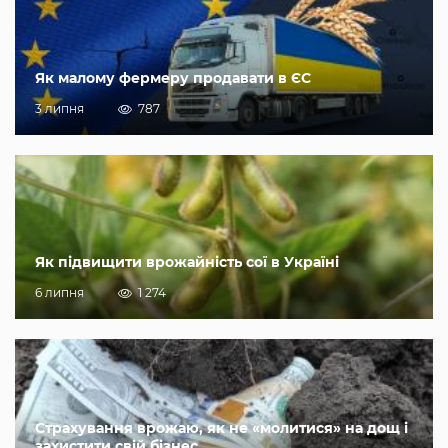
Як малому фермеру продавати в ЄС
3 липня
787
Як підвищити врожайність сої в Україні
6 липня
1 274
Страхування врожаю, як не «молитися» на дощ і
захистити свій бізнес