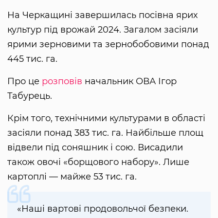
На Черкащині завершилась посівна ярих
культур під врожай 2024. Загалом засіяли
ярими зерновими та зернобобовими понад
445 тис. га.
Про це
розповів
начальник ОВА Ігор
Табурець.
Крім того, технічними культурами в області
засіяли понад 383 тис. га. Найбільше площ
відвели під соняшник і сою. Висадили
також овочі «борщового набору». Лише
картоплі — майже 53 тис. га.
«Наші вартові продовольчої безпеки.