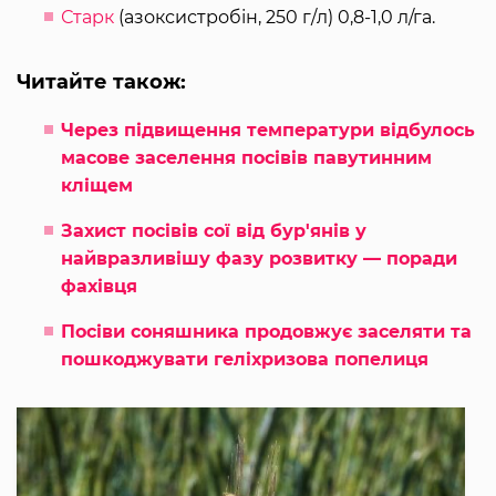
Старк
(азоксистробін, 250 г/л) 0,8-1,0 л/га.
Читайте також:
Через підвищення температури відбулось
масове заселення посівів павутинним
кліщем
Захист посівів сої від бур'янів у
найвразливішу фазу розвитку — поради
фахівця
Посіви соняшника продовжує заселяти та
пошкоджувати геліхризова попелиця