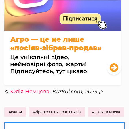
Агро — це не лише
«посіяв-зібрав-продав»
Це унікальні відео,
неймовірні фото, жарти!
Підписуйтесь, тут цікаво
©
Юлія Немцева
, Kurkul.com, 2024 р.
#кадри
#бронювання працівників
#Юлія Немцева