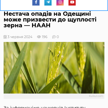
Нестача опадів на Одещині
може призвести до щуплості
зерна — НААН
3 червня 2024
196
0
Kurkul.com
За інформацією науковців Інституту