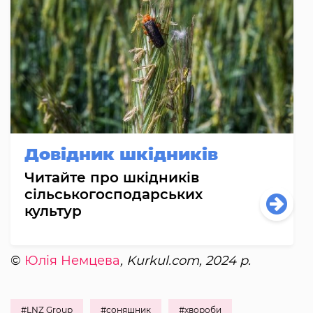
Довідник шкідників
Читайте про шкідників
сільськогосподарських
культур
©
Юлія Немцева
, Kurkul.com, 2024 р.
#LNZ Group
#соняшник
#хвороби