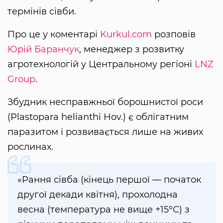
термінів сівби.
Про це у коментарі
Kurkul.com
розповів
Юрій Баранчук
, менеджер з розвитку
агротехнологій у Центральному регіоні
LNZ
Group
.
Збудник несправжньої борошнистої роси
(Plastopara helianthi Hov.) є облігатним
паразитом і розвивається лише на живих
рослинах.
«Рання сівба (кінець першої — початок
другої декади квітня), прохолодна
весна (температура не вище +15°C) з