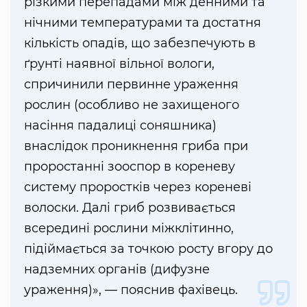
різкими перепадами між денними та
нічними температурами та достатня
кількість опадів, що забезпечують в
ґрунті наявної вільної вологи,
спричинили первинне ураження
рослин (особливо не захищеного
насіння падалиці соняшника)
внаслідок проникнення гриба при
проростанні зооспор в кореневу
систему проростків через кореневі
волоски. Далі гриб розвивається
всередині рослини міжклітинно,
підіймається за точкою росту вгору до
надземних органів (дифузне
ураження)», — пояснив фахівець.