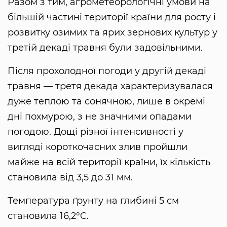
Разом з тим, агрометеорологічні умови на
більшій частині території країни для росту і
розвитку озимих та ярих зернових культур у
третій декаді травня були задовільними.
Після прохолодної погоди у другій декаді
травня — третя декада характеризувалася
дуже теплою та сонячною, лише в окремі
дні похмурою, з не значними опадами
погодою. Дощі різної інтенсивності у
вигляді короткочасних злив пройшли
майже на всій території країни, їх кількість
становила від 3,5 до 31 мм.
Температура ґрунту на глибині 5 см
становила 16,2°C.