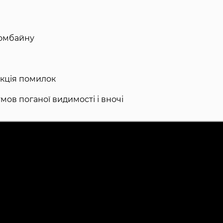
комбайну
екція помилок
мов поганої видимості і вночі