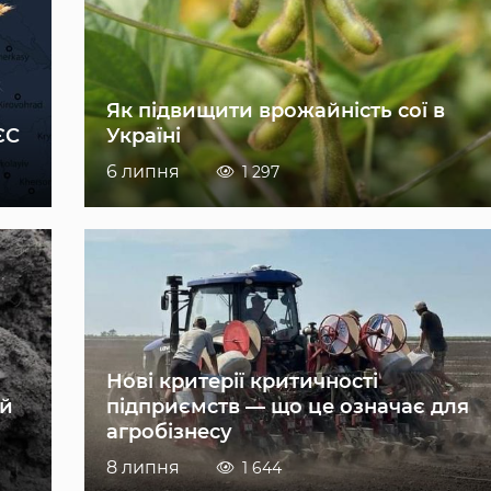
Як підвищити врожайність сої в
ЄС
Україні
6 липня
1 297
Нові критерії критичності
ій
підприємств — що це означає для
агробізнесу
8 липня
1 644