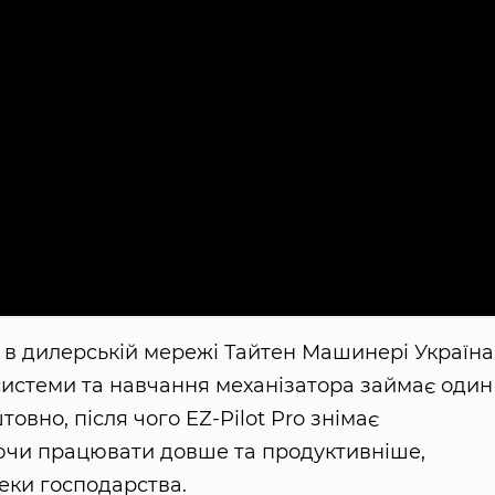
 в дилерській мережі Тайтен Машинері Україна
 системи та навчання механізатора займає один
вно, після чого EZ-Pilot Pro знімає
ючи працювати довше та продуктивніше,
еки господарства.