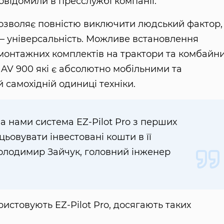
відомили в пресслужбі компанії.
 дозволяє повністю виключити людський фактор,
— універсальність. Можливе встановлення
онтажних комплектів на трактори та комбайни
AV 900 які є абсолютно мобільними та
 самохідній одиниці техніки.
а нами система EZ-Pilot Pro з перших
ьовувати інвестовані кошти в її
олодимир Зайчук, головний інженер
истовують EZ-Pilot Pro, досягають таких