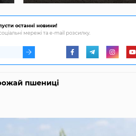
пусти останні новини!
оціальні мережі та e-mail розсилку.
врожай пшениці