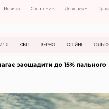
Новини
Спецтеми
Довідник
Прое
МЛЯ
СВІТ
ЗЕРНО
ОЛІЙНІ
СІЛЬГО
агає заощадити до 15% пального