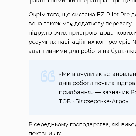
фактор помилки оператора. Про це по
Окрім того, що система EZ-Pilot Pro
вона також має додаткову перевагу 
підрулюючих пристроїв додаткових м
розумних навігаційних контролерів N
адаптивними для роботи на будь-якій
«Ми відчули як встановлен
днів роботи почала відпрац
придбання» — зазначив В
ТОВ «Білозерське-Агро».
В середньому господарства, які викор
показників: