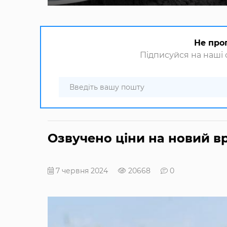
Не про
Підписуйся на наші с
Озвучено ціни на новий 
7 червня 2024
20668
0