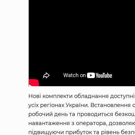
Нові комплекти обладнання доступні
усіх регіонах України. Встановлення
робочий день та проводиться безкошто
навантаження з оператора, дозволя
підвищуючи прибуток та рівень безп