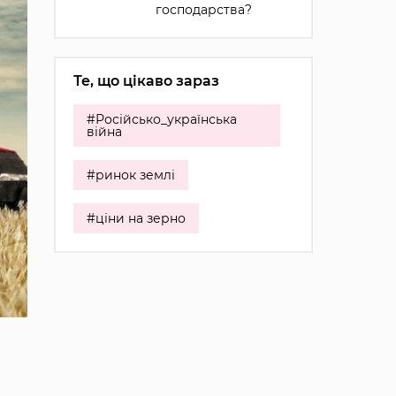
господарства?
Те, що цікаво зараз
#Російсько_українська
війна
#ринок землі
#ціни на зерно