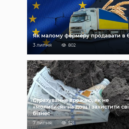
Як малому фермеру продавати в 
3 липня
802
Страхування врожаю, як не
«молитися» на дощ і захистити св
бізнес
7 липня
521