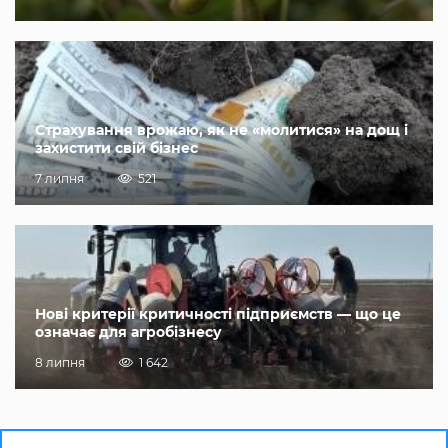
Страхування врожаю, як не «молитися» на дощ і
захистити свій бізнес
7 липня
521
Нові критерії критичності підприємств — що це
означає для агробізнесу
8 липня
1 642