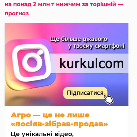
на понад 2 млн т нижчим за торішній —
прогноз
Агро — це не лише
«посіяв-зібрав-продав»
Це унікальні відео,