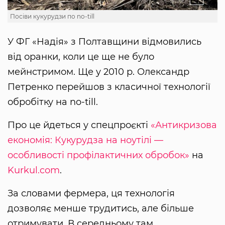
Посіви кукурудзи по no-till
У ФГ «Надія» з Полтавщини відмовились
від оранки, коли це ще не було
мейнстримом. Ще у 2010 р. Олександр
Петренко перейшов з класичної технології
обробітку на no-till.
Про це йдеться у спецпроєкті
«Антикризова
економія: Кукурудза на ноутілі —
особливості профілактичних обробок»
на
Kurkul.com
.
За словами фермера, ця технологія
дозволяє менше трудитись, але більше
отримувати. В середньому там