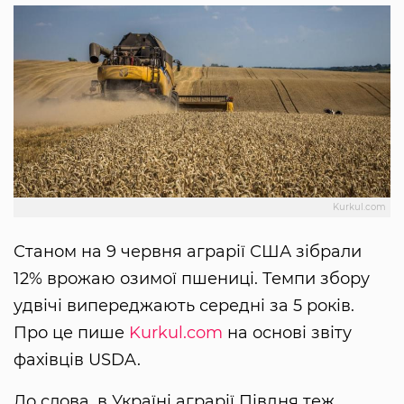
Kurkul.com
Станом на 9 червня аграрії США зібрали
12% врожаю озимої пшениці. Темпи збору
удвічі випереджають середні за 5 років.
Про це пише
Kurkul.com
на основі звіту
фахівців USDA.
До слова, в Україні аграрії Півдня теж