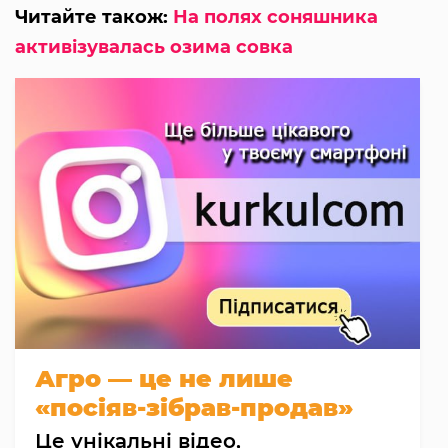
Читайте також:
На полях соняшника
активізувалась озима совка
Агро — це не лише
«посіяв-зібрав-продав»
Це унікальні відео,