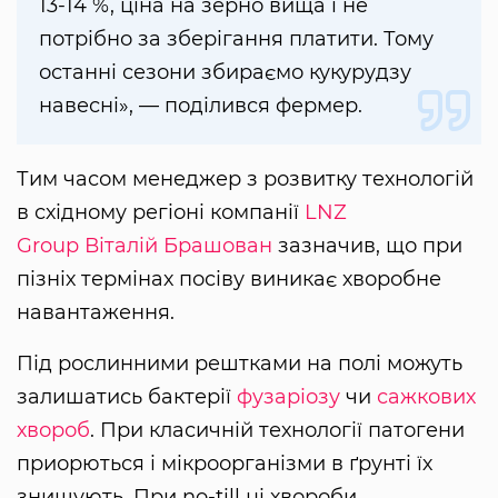
13-14 %, ціна на зерно вища і не
потрібно за зберігання платити. Тому
останні сезони збираємо кукурудзу
навесні», — поділився фермер.
Тим часом менеджер з розвитку технологій
в східному регіоні компанії
LNZ
Group
Віталій Брашован
зазначив, що при
пізніх термінах посіву виникає хворобне
навантаження.
Під рослинними рештками на полі можуть
залишатись бактерії
фузаріозу
чи
сажкових
хвороб
. При класичній технології патогени
приорються і мікроорганізми в ґрунті їх
знищують. При no-till ці хвороби