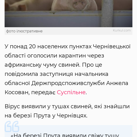
Kurkul.com
фото ілюстративне
У понад 20 населених пунктах Чернівецької
області оголосили карантин через
африканську чуму свиней. Про це
повідомила заступниця начальника
обласної Держпродспоживслужби Анжела
Косован, передає
Суспільне
.
Вірус виявили у тушах свиней, які знайшли
на березі Прута у Чернівцях.
«На березі Прута виявили свіжу тушу