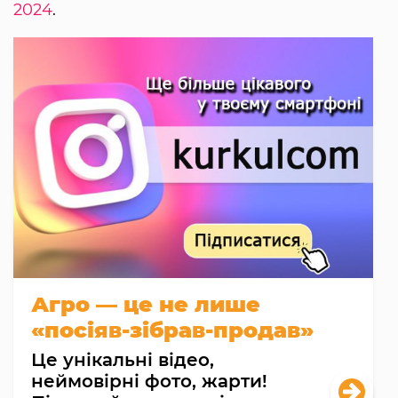
2024
.
Агро — це не лише
«посіяв-зібрав-продав»
Це унікальні відео,
неймовірні фото, жарти!