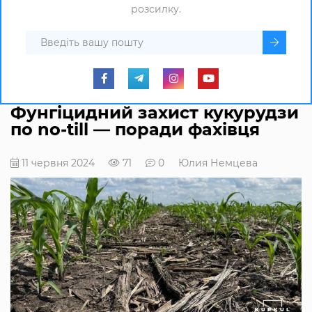
розсилку.
Фунгіцидний захист кукурудзи
по no-till — поради фахівця
11 червня 2024
71
0
Юлия Немцева