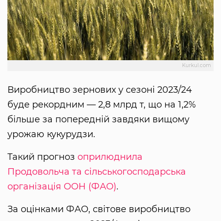
Kurkul.com
Виробництво зернових у сезоні 2023/24
буде рекордним — 2,8 млрд т, що на 1,2%
більше за попередній завдяки вищому
урожаю кукурудзи.
Такий прогноз
оприлюднила
Продовольча та сільськогосподарська
організація ООН (ФАО)
.
За оцінками ФАО, світове виробництво