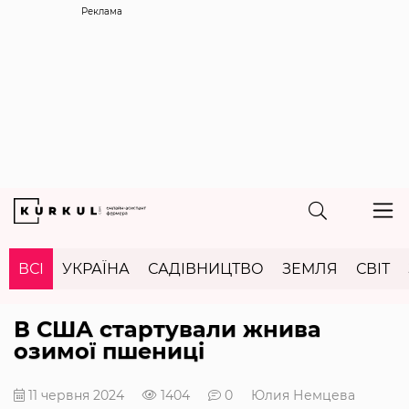
Реклама
ВСІ
УКРАЇНА
САДІВНИЦТВО
ЗЕМЛЯ
СВІТ
В США стартували жнива
озимої пшениці
11 червня 2024
1404
0
Юлия Немцева