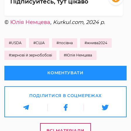
Підписуйтесь, тут цікаво
©
Юлія Немцева
, Kurkul.com, 2024 р.
#USDA
#США
#посівна
#жнива2024
#зернові й зернобобові
#Юлія Немцева
КОМЕНТУВАТИ
ПОДІЛИТИСЯ В СОЦМЕРЕЖАХ
ВСІ МАТЕРІАЛИ