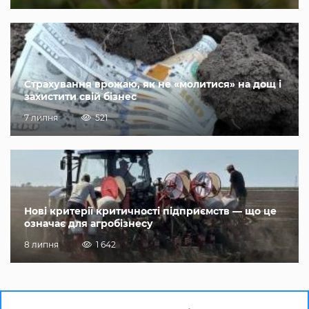
Страхування врожаю, як не «молитися» на дощ і
захистити свій бізнес
7 липня
521
Нові критерії критичності підприємств — що це
означає для агробізнесу
8 липня
1 642