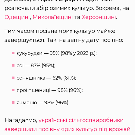
розпочали збір озимих культур. Зокрема, на
Одещині
,
Миколаївщині
та
Херсонщині
.
Тим часом посівна ярих культур майже
завершується. Так, на звітну дату посіяно:
кукурудзи — 95% (98% у 2023 р.);
сої — 87% (95%);
соняшника — 62% (61%);
ярої пшениці — 98% (96%);
ячменю — 98% (96%).
Нагадаємо,
українські сільгоспвиробники
завершили посівну ярих культур під врожай