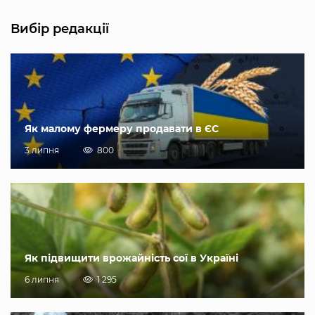
Вибір редакції
Як малому фермеру продавати в ЄС
3 липня
800
Як підвищити врожайність сої в Україні
6 липня
1 295