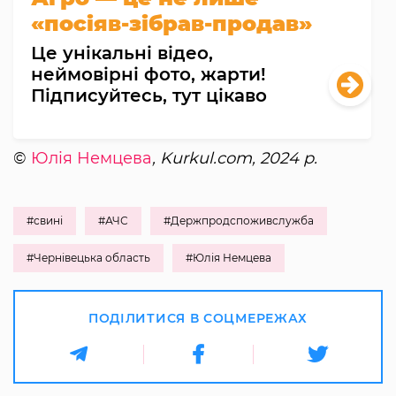
«посіяв-зібрав-продав»
Це унікальні відео,
неймовірні фото, жарти!
Підписуйтесь, тут цікаво
©
Юлія Немцева
, Kurkul.com, 2024 р.
#свині
#АЧС
#Держпродспоживслужба
#Чернівецька область
#Юлія Немцева
ПОДІЛИТИСЯ В СОЦМЕРЕЖАХ