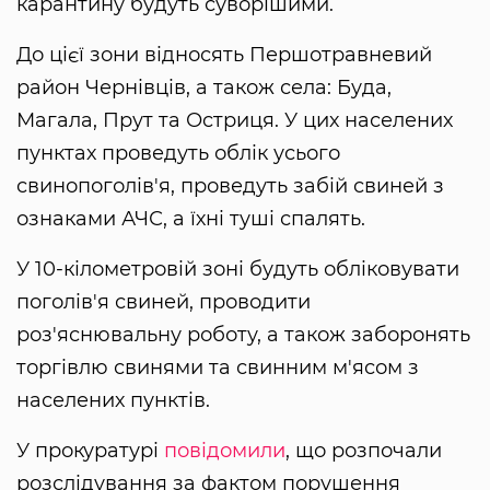
карантину будуть суворішими.
До цієї зони відносять Першотравневий
район Чернівців, а також села: Буда,
Магала, Прут та Остриця. У цих населених
пунктах проведуть облік усього
свинопоголів'я, проведуть забій свиней з
ознаками АЧС, а їхні туші спалять.
У 10-кілометровій зоні будуть обліковувати
поголів'я свиней, проводити
роз'яснювальну роботу, а також заборонять
торгівлю свинями та свинним м'ясом з
населених пунктів.
У прокуратурі
повідомили
, що розпочали
розслідування за фактом порушення