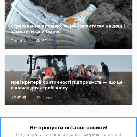
Страхування врожаю, як не «молитися» на дощ і
захистити свій бізнес
7 липня
521
Нові критерії критичності підприємств — що це
означає для агробізнесу
8 липня
1 642
Не пропусти останні новини!
Підписуйся на наші соціальні мережі та e-mail