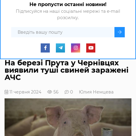
Не пропусти останні новини!
Підписуйся на наші соціальні мережі та e-mail
розсилку.
На березі Прута у Чернівцях
виявили туші свиней заражені
АЧС
11 червня 2024
56
0
Юлия Немцева