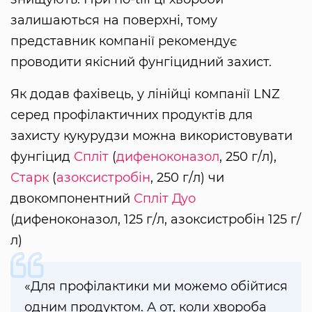
залишаються на поверхні, тому
представник компанії рекомендує
проводити якісний фунгіцидний захист.
Як додав фахівець, у лінійці компанії LNZ
серед профілактичних продуктів для
захисту кукурудзи можна використовувати
фунгіцид
Спліт
(
дифеноконазол
, 250 г/л),
Старк
(
азоксистробін
, 250 г/л) чи
двокомпонентний
Спліт Дуо
(дифеноконазол, 125 г/л, азоксистробін 125 г/
л)
«Для профілактики ми можемо обійтися
одним продуктом. А от, коли хвороба