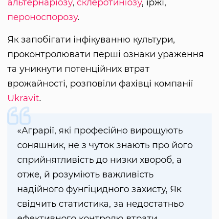
альтернаріозу
,
склеротиніозу
, іржі,
пероноспорозу
.
Як запобігати інфікуванню культури,
проконтролювати перші ознаки ураження
та уникнути потенційних втрат
врожайності, розповіли фахівці компанії
Ukravit
.
«Аграрії, які професійно вирощують
соняшник, не з чуток знають про його
сприйнятливість до низки хвороб, а
отже, й розуміють важливість
надійного фунгіцидного захисту, Як
свідчить статистика, за недостатньо
ефективного контролю втрати