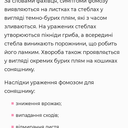
За словами фахівця, симптоми фомозу
виявляються на листках та стеблах у
вигляді темно-бурих плям, які з часом
зливаються. На уражених стеблах
утворюються пікніди гриба, а всередині
стебла виникають порожнини, що робить
його ламким. Хвороба також проявляється
у вигляді окремих бурих плям на кошиках
соняшнику.
Наслідки ураження фомозом для
соняшнику:
зниження врожаю;
випадання сходів;
відмирання листя.