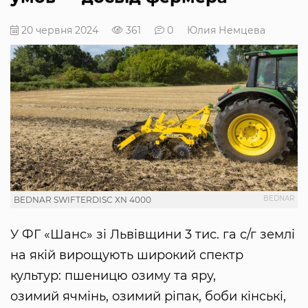
20 червня 2024
361
0
Юлия Немцева
BEDNAR
BEDNAR SWIFTERDISC XN 4000
У ФГ «Шанс» зі Львівщини 3 тис. га с/г землі
на якій вирощують широкий спектр
культур: пшеницю озиму та яру,
озимий ячмінь, озимий ріпак, боби кінські,