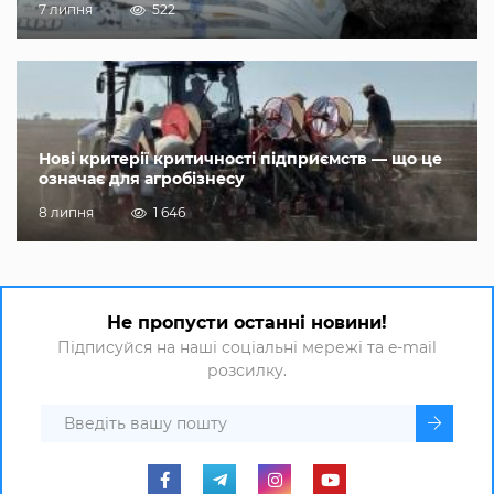
7 липня
522
Нові критерії критичності підприємств — що це
означає для агробізнесу
8 липня
1 646
Не пропусти останні новини!
Підписуйся на наші соціальні мережі та e-mail
розсилку.