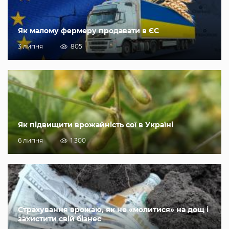
Як малому фермеру продавати в ЄС
3 липня
805
Як підвищити врожайність сої в Україні
6 липня
1 300
Страхування врожаю, як не «молитися» на дощ і
захистити свій бізнес