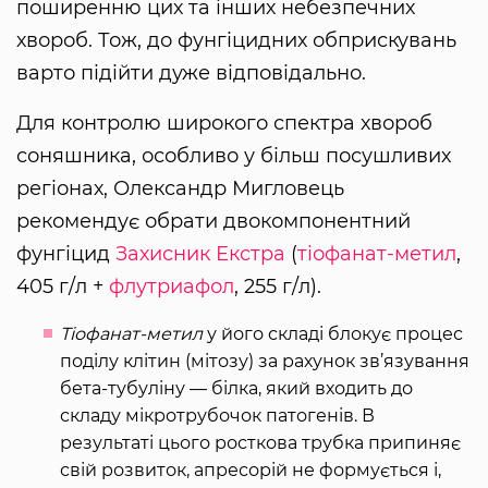
поширенню цих та інших небезпечних
хвороб. Тож, до фунгіцидних обприскувань
варто підійти дуже відповідально.
Для контролю широкого спектра хвороб
соняшника, особливо у більш посушливих
регіонах, Олександр Мигловець
рекомендує обрати двокомпонентний
фунгіцид
Захисник Екстра
(
тіофанат-метил
,
405 г/л +
флутриафол
, 255 г/л).
Тіофанат-метил
у його складі блокує процес
поділу клітин (мітозу) за рахунок зв’язування
бета-тубуліну — білка, який входить до
складу мікротрубочок патогенів. В
результаті цього росткова трубка припиняє
свій розвиток, апресорій не формується і,