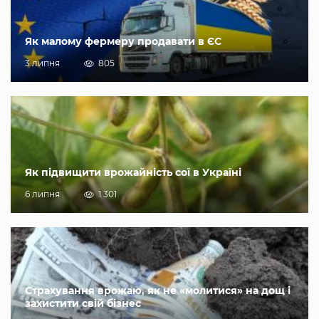
Як малому фермеру продавати в ЄС
3 липня
805
Як підвищити врожайність сої в Україні
6 липня
1 301
Страхування врожаю, як не «молитися» на дощ і
захистити свій бізнес