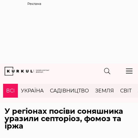
Реклама
ВСІ
УКРАЇНА
САДІВНИЦТВО
ЗЕМЛЯ
СВІТ
У регіонах посіви соняшника
уразили септоріоз, фомоз та
іржа