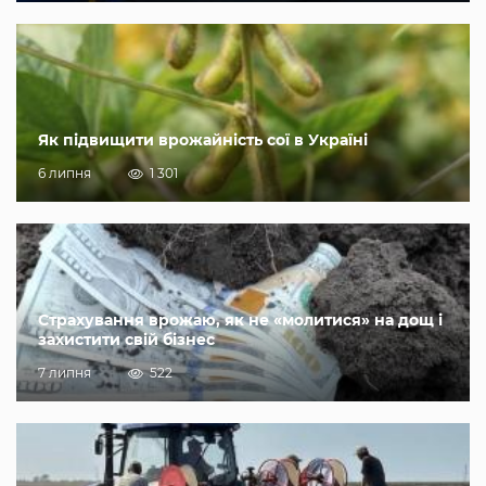
Як підвищити врожайність сої в Україні
6 липня
1 301
Страхування врожаю, як не «молитися» на дощ і
захистити свій бізнес
7 липня
522