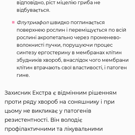
відповідно, ріст міцелію гриба не
відбувається.
Флутриафол
швидко поглинається
поверхнею рослин і переміщується по всій
рослині акропетально через променево-
волокнисті пучки, порушуючи процес
синтезу ергостерину в мембранах клітин
збудників хвороб, внаслідок чого мембрани
клітин втрачають свої властивості, і патоген
гине.
Захисник Екстра є відмінним рішенням
проти ряду хвороб на соняшнику і при
цьому не викликає у патогенів
резистентності. Він володіє
профілактичними та лікувальними