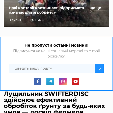
Нові критерії критичності підприємств — що це
означає для агробізнесу
8 липня
1 646
Не пропусти останні новини!
Підписуйся на наші соціальні мережі та e-mail
розсилку.
Лущильник SWIFTERDISC
здійснює ефективний
обробіток ґрунту за будь-яких
умов — досвід фермера