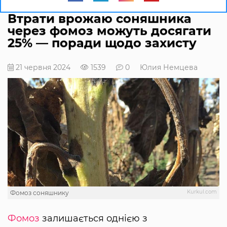
Втрати врожаю соняшника
через фомоз можуть досягати
25% — поради щодо захисту
21 червня 2024
1539
0
Юлия Немцева
Kurkul.com
Фомоз соняшнику
Фомоз
залишається однією з