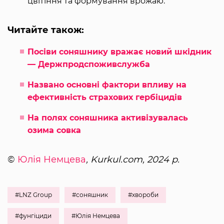
цвітіння та формування врожаю.
Читайте також:
Посіви соняшнику вражає новий шкідник
— Держпродспоживслужба
Названо основні фактори впливу на
ефективність страхових гербіцидів
На полях соняшника активізувалась
озима совка
©
Юлія Немцева
, Kurkul.com, 2024 р.
#LNZ Group
#соняшник
#хвороби
#фунгіциди
#Юлія Немцева