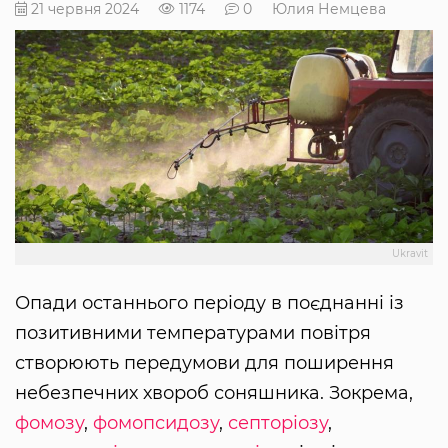
21 червня 2024
1174
0
Юлия Немцева
Ukravit
Опади останнього періоду в поєднанні із
позитивними температурами повітря
створюють передумови для поширення
небезпечних хвороб соняшника. Зокрема,
фомозу
,
фомопсидозу
,
септоріозу
,