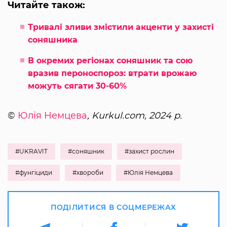
Читайте також:
Тривалі зливи змістили акценти у захисті
соняшника
В окремих регіонах соняшник та сою
вразив пероноспороз: втрати врожаю
можуть сягати 30-60%
©
Юлія Немцева
, Kurkul.com, 2024 р.
#UKRAVIT
#соняшник
#захист рослин
#фунгіциди
#хвороби
#Юлія Немцева
ПОДІЛИТИСЯ В СОЦМЕРЕЖАХ