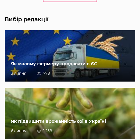
Вибір редакції
Як малому фермеру продавати в ЄС
3 липня
778
Як підвищити врожайність сої в Україні
6 липня
1 258