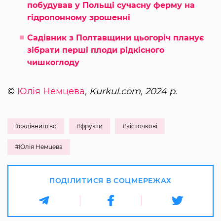
побудував у Польщі сучасну ферму на
гідропонному зрошенні
Садівник з Полтавщини цьогоріч планує
зібрати перші плоди рідкісного
чишкоглоду
©
Юлія Немцева
, Kurkul.com, 2024 р.
#садівництво
#фрукти
#кісточкові
#Юлія Немцева
ПОДІЛИТИСЯ В СОЦМЕРЕЖАХ