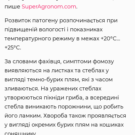
пише
SuperAgronom.com
.
Розвиток патогену розпочинається при
підвищеній вологості і показниках
температурного режиму в межах +20°C…
+25°C.
За словами фахівця, симптоми фомозу
виявляються на листках та стеблах у
вигляді темно-бурих плям, які з часом
зливаються. На уражених стеблах
утворюються пікніди гриба, а всередині
стебла виникають порожнини, що робить
його ламким. Хвороба також проявляється
у вигляді окремих бурих плям на кошиках
соняшнику.