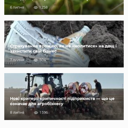
6 липня
1 258
Страхування врожаю, як не «молитися» на дощ і
захистити свій бізнес
7 липня
504
Нові критерії критичності підприємств — що це
означає для агробізнесу
8 липня
1 596