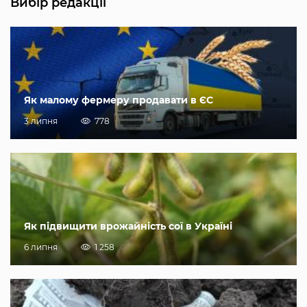
Вибір редакції
Як малому фермеру продавати в ЄС
3 липня
778
Як підвищити врожайність сої в Україні
6 липня
1 258