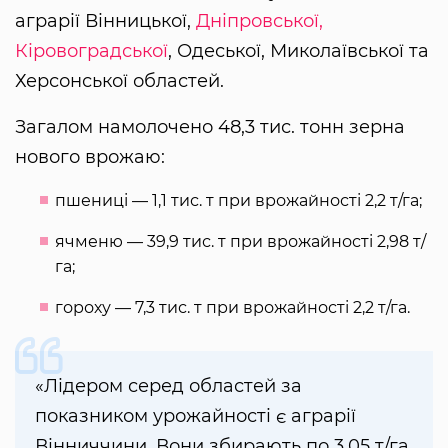
аграрії Вінницької,
Дніпровської,
Кіровоградської
, Одеської, Миколаївської та
Херсонської областей.
Загалом намолочено 48,3 тис. тонн зерна
нового врожаю:
пшениці — 1,1 тис. т при врожайності 2,2 т/га;
ячменю — 39,9 тис. т при врожайності 2,98 т/
га;
гороху — 7,3 тис. т при врожайності 2,2 т/га.
«Лідером серед областей за
показником урожайності є аграрії
Вінниччини. Вони збирають по 3,05 т/га.