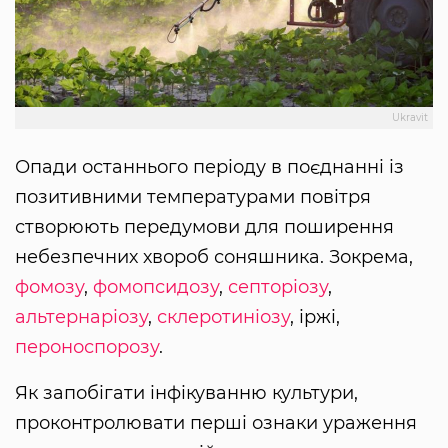
Ukravit
Опади останнього періоду в поєднанні із
позитивними температурами повітря
створюють передумови для поширення
небезпечних хвороб соняшника. Зокрема,
фомозу
,
фомопсидозу
,
септоріозу
,
альтернаріозу
,
склеротиніозу
, іржі,
пероноспорозу
.
Як запобігати інфікуванню культури,
проконтролювати перші ознаки ураження