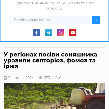
Підписуйся на наші соціальні мережі та e-mail
розсилку.
У регіонах посіви соняшника
уразили септоріоз, фомоз та
іржа
21 червня 2024
1173
0