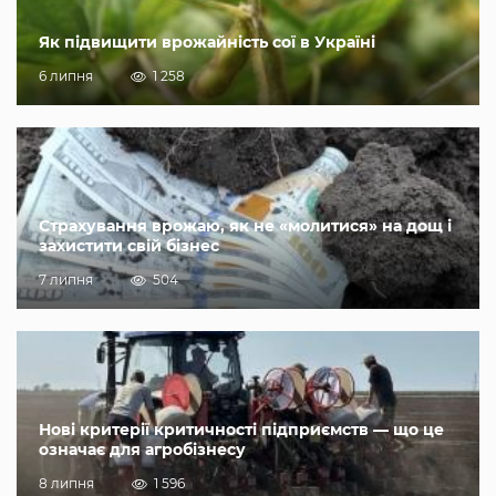
Як підвищити врожайність сої в Україні
6 липня
1 258
Страхування врожаю, як не «молитися» на дощ і
захистити свій бізнес
7 липня
504
Нові критерії критичності підприємств — що це
означає для агробізнесу
8 липня
1 596