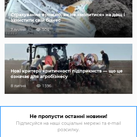
Страхування врожаю, як не «молитися» на дощ і
захистити свій бізнес
7 липня
504
Нові критерії критичності підприємств — що це
означає для агробізнесу
8 липня
1 596
Не пропусти останні новини!
Підписуйся на наші соціальні мережі та e-mail
розсилку.