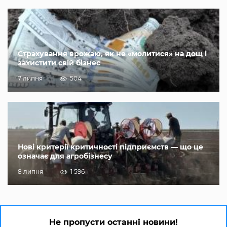
Страхування врожаю, як не «молитися» на дощ і
захистити свій бізнес
7 липня
504
Нові критерії критичності підприємств — що це
означає для агробізнесу
8 липня
1 596
Не пропусти останні новини!