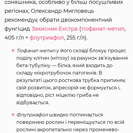
соняшника, особливо у більш посушливих
регіонах, Олександр Мигловець
рекомендує обрати двокомпонентний
фунгіцид
Захисник Екстра
(
тіофанат-метил
,
405 г/л +
флутриафол
, 255 г/л).
Тіофанат-метил
у його складі блокує процес
поділу клітин (мітозу) за рахунок зв’язування
бета-тубуліну — білка, який входить до
складу мікротрубочок патогенів. В
результаті цього росткова трубка припиняє
свій розвиток, апресорій не формується і,
відповідно, ріст міцелію гриба не
відбувається.
Флутриафол
швидко поглинається
поверхнею рослин і переміщується по всій
рослині акропетально через променево-