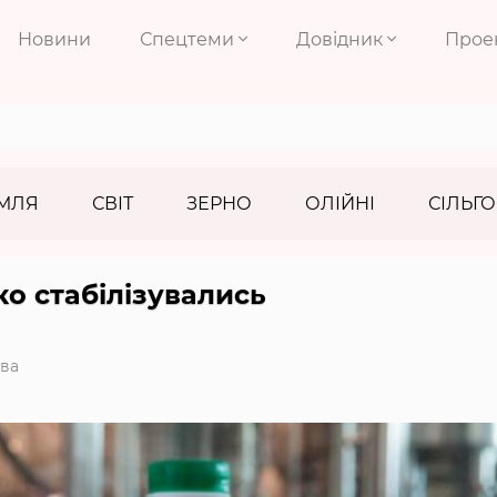
Новини
Спецтеми
Довідник
Прое
МЛЯ
СВІТ
ЗЕРНО
ОЛІЙНІ
СІЛЬГО
ко стабілізувались
ва