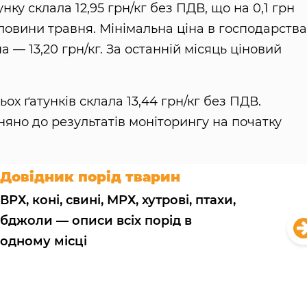
ку склала 12,95 грн/кг без ПДВ, що на 0,1 грн
ловини травня. Мінімальна ціна в господарства
на — 13,20 грн/кг. За останній місяць ціновий
ох ґатунків склала 13,44 грн/кг без ПДВ.
няно до результатів моніторингу на початку
Довідник порід тварин
ВРХ, коні, свині, МРХ, хутрові, птахи,
бджоли — описи всіх порід в
одному місці