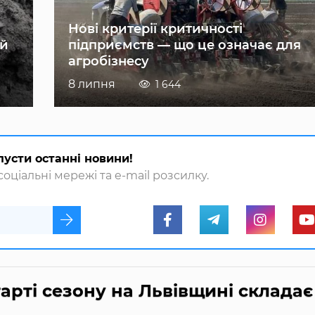
Нові критерії критичності
ій
підприємств — що це означає для
агробізнесу
8 липня
1 644
пусти останні новини!
оціальні мережі та e-mail розсилку.
арті сезону на Львівщині складає