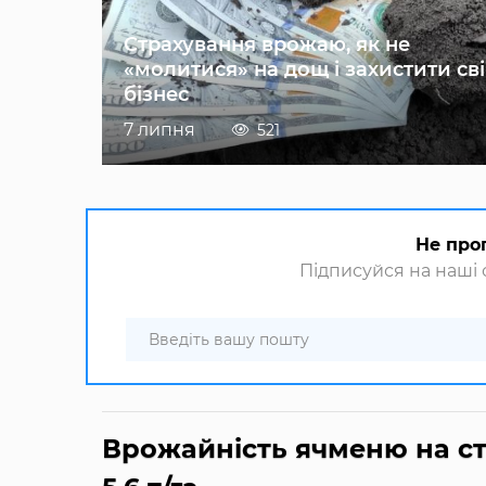
Страхування врожаю, як не
«молитися» на дощ і захистити св
бізнес
7 липня
521
Не про
Підписуйся на наші с
Врожайність ячменю на ст