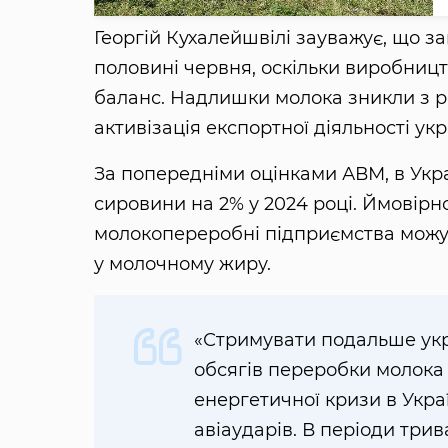
Георгій Кухалейшвілі зауважує, що зак
половині червня, оскільки виробниц
баланс. Надлишки молока зникли з ри
активізація експортної діяльності ук
За попередніми оцінками АВМ, в Укра
сировини на 2% у 2024 році. Ймовірно
молокопереробні підприємства можут
у молочному жиру.
«Стримувати подальше ук
обсягів переробки молока
енергетичної кризи в Украї
авіаударів. В періоди три