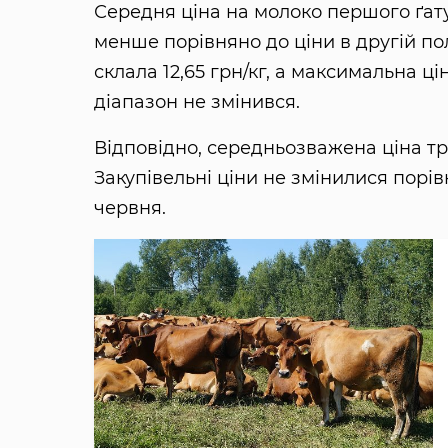
Середня ціна на молоко першого ґатун
менше порівняно до ціни в другій по
склала 12,65 грн/кг, а максимальна ці
діапазон не змінився.
Відповідно, середньозважена ціна трь
Закупівельні ціни не змінилися порів
червня.