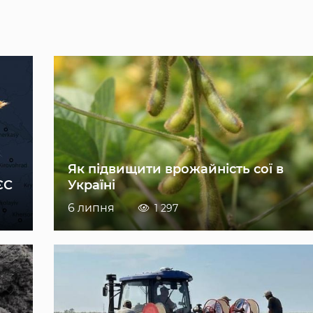
Як підвищити врожайність сої в
ЄС
Україні
6 липня
1 297