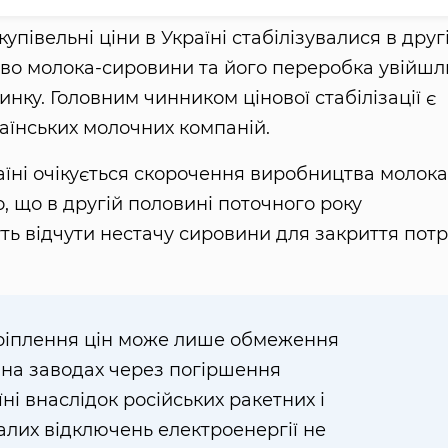
упівельні ціни в Україні стабілізувалися в друг
тво молока-сировини та його переробка увійшл
нку. Головним чинником цінової стабілізації є
раїнських молочних компаній.
їні очікується скорочення виробництва молока
, що в другій половині поточного року
ь відчути нестачу сировини для закриття пот
ріплення цін може лише обмеження
 на заводах через погіршення
ні внаслідок російських ракетних і
валих відключень електроенергії не