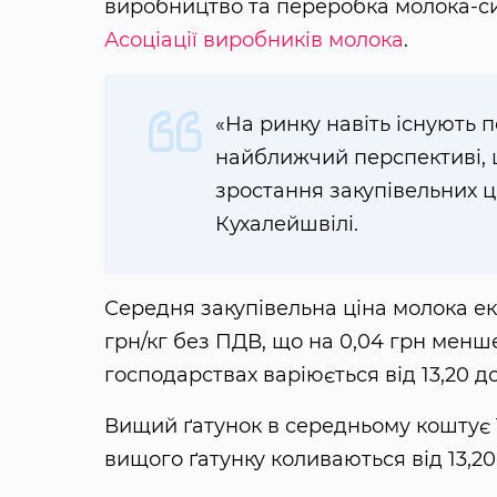
виробництво та переробка молока-си
Асоціації виробників молока
.
«На ринку навіть існують 
найближчий перспективі,
зростання закупівельних ц
Кухалейшвілі.
Середня закупівельна ціна молока екс
грн/кг без ПДВ, що на 0,04 грн менше
господарствах варіюється від 13,20 до
Вищий ґатунок в середньому коштує 13
вищого ґатунку коливаються від 13,20