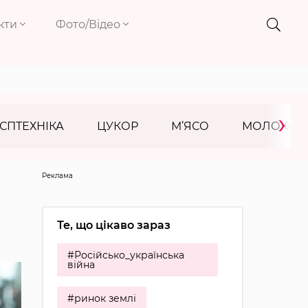
кти
Фото/Відео
›
СПТЕХНІКА
ЦУКОР
М’ЯСО
МОЛОКО
Реклама
Те, що цікаво зараз
#Російсько_українська
війна
#ринок землі