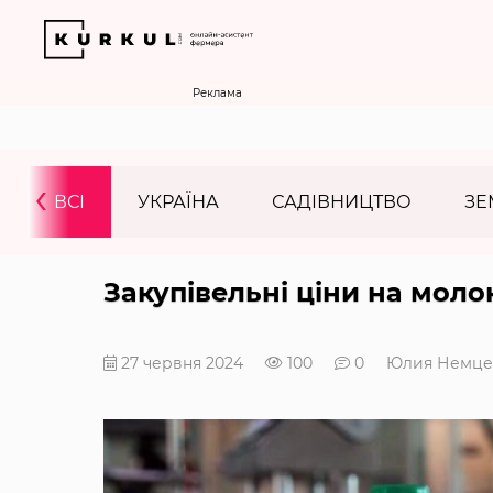
Реклама
‹
ВСІ
УКРАЇНА
САДІВНИЦТВО
ЗЕ
Закупівельні ціни на моло
27 червня 2024
100
0
Юлия Немце