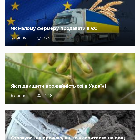
Як малому фермеру продавати в ЄС
3 липня
773
Як підвищити врожайність сої в Україні
6 липня
1 248
Страхування врожаю, як не «молитися» на дощ і