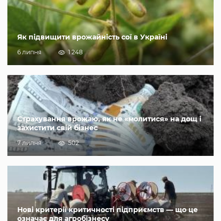
Як підвищити врожайність сої в Україні
6 липня
1 248
Страхування врожаю, як не «молитися» на дощ і
захистити свій бізнес
7 липня
502
Нові критерії критичності підприємств — що це
означає для агробізнесу