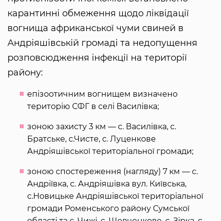
карантинні обмеження щодо ліквідації
вогнища африканської чуми свиней в
Андріяшівській громаді та недопущення
розповсюдження інфекції на території
району:
епізоотичним вогнищем визначено
територію СФГ в селі Василівка;
зоною захисту 3 км — с. Василівка, с.
Братське, с.Чисте, с. Луценкове
Андріяшівської територіальної громади;
зоною спостереження (нагляду) 7 км — с.
Андріївка, с. Андріяшівка вул. Київська,
с.Новицьке Андріяшівської територіальної
громади Роменського району Сумської
області та с. Чижі, с. Шевченкове, с. Зірка, с.