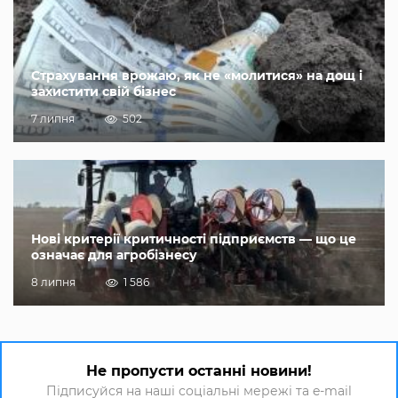
Страхування врожаю, як не «молитися» на дощ і
захистити свій бізнес
7 липня
502
Нові критерії критичності підприємств — що це
означає для агробізнесу
8 липня
1 586
Не пропусти останні новини!
Підписуйся на наші соціальні мережі та e-mail