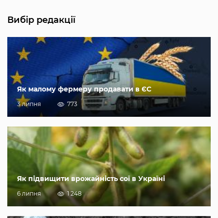
Вибір редакції
Як малому фермеру продавати в ЄС
3 липня
773
Як підвищити врожайність сої в Україні
6 липня
1 248