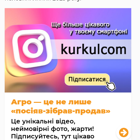
Агро — це не лише
«посіяв-зібрав-продав»
Це унікальні відео,
неймовірні фото, жарти!
Підписуйтесь, тут цікаво