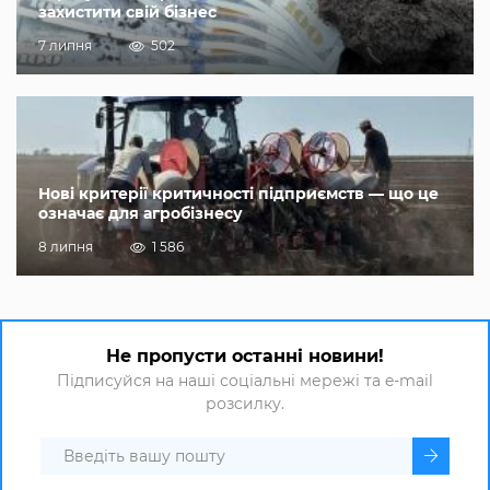
захистити свій бізнес
7 липня
502
Нові критерії критичності підприємств — що це
означає для агробізнесу
8 липня
1 586
Не пропусти останні новини!
Підписуйся на наші соціальні мережі та e-mail
розсилку.