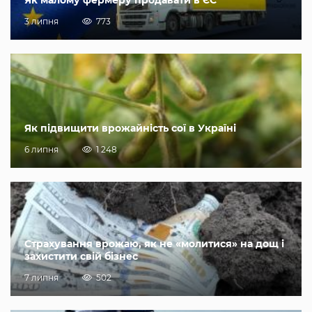
3 липня
773
Як підвищити врожайність сої в Україні
6 липня
1 248
Страхування врожаю, як не «молитися» на дощ і
захистити свій бізнес
7 липня
502