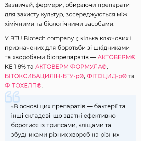
Зазвичай, фермери, обираючи препарати
для захисту культур, зосереджуються між
хімічними та біологічними засобами.
У BTU Biotech company є кілька ключових і
призначених для боротьби зі шкідниками
та хворобами біопрепаратів —
АКТОВЕРМ®
КЕ 1,8% та
АКТОВЕРМ ФОРМУЛА®
,
БІТОКСИБАЦИЛІН-БТУ-р®
,
ФІТОЦИД-р®
та
ФІТОХЕЛП®
.
«В основі цих препаратів — бактерії та
інші складові, що здатні ефективно
боротися із трипсами, кліщами та
збудниками різних хвороб на різних