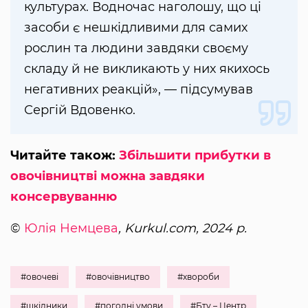
культурах. Водночас наголошу, що ці
засоби є нешкідливими для самих
рослин та людини завдяки своєму
складу й не викликають у них якихось
негативних реакцій», — підсумував
Сергій Вдовенко.
Читайте також:
Збільшити прибутки в
овочівництві можна завдяки
консервуванню
©
Юлія Немцева
, Kurkul.com, 2024 р.
#овочеві
#овочівництво
#хвороби
#шкідники
#погодні умови
#Бту – Центр