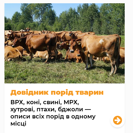
Довідник порід тварин
ВРХ, коні, свині, МРХ,
хутрові, птахи, бджоли —
описи всіх порід в одному
місці