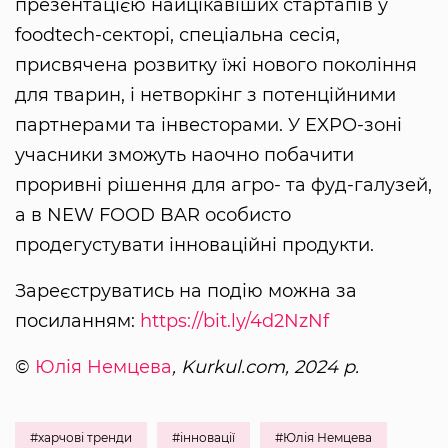
презентацією найцікавіших стартапів у
foodtech-секторі, спеціальна сесія,
присвячена розвитку їжі нового покоління
для тварин, і нетворкінг з потенційними
партнерами та інвесторами. У EXPO-зоні
учасники зможуть наочно побачити
проривні рішення для агро- та фуд-галузей,
а в NEW FOOD BAR особисто
продегустувати інноваційні продукти.
Зареєструватись на подію можна за
посиланням:
https://bit.ly/4d2NzNf
©
Юлія Немцева
, Kurkul.com, 2024 р.
#харчові тренди
#інновації
#Юлія Немцева