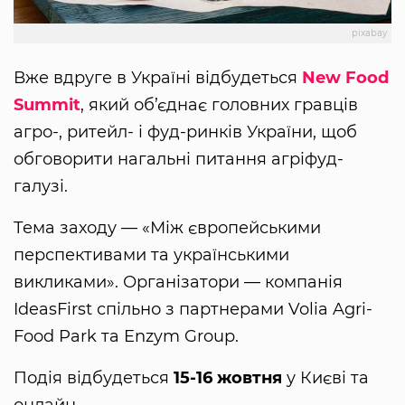
pixabay
Вже вдруге в Україні відбудеться
New Food
Summit
, який об’єднає головних гравців
агро-, ритейл- і фуд-ринків України, щоб
обговорити нагальні питання агріфуд-
галузі.
Тема заходу — «Між європейськими
перспективами та українськими
викликами». Організатори — компанія
IdeasFirst спільно з партнерами Volia Agri-
Food Park та Enzym Group.
Подія відбудеться
15-16 жовтня
у Києві та
онлайн.