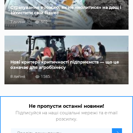
Страхування врожаю, як не «молитися» на дощ і
захистити свій бізнес
7 липня
502
Нові критерії критичності підприємств — що це
означає для агробізнесу
8 липня
1 585
Не пропусти останні новини!
Підписуйся на наші соціальні мережі та e-mail
розсилку.