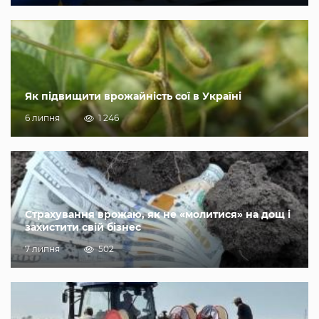
Як підвищити врожайність сої в Україні
6 липня
1 246
Страхування врожаю, як не «молитися» на дощ і
захистити свій бізнес
7 липня
502