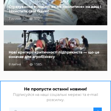
Страхування врожаю, як не «молитися» на дощ і
захистити свій бізнес
7 липня
502
Нові критерії критичності підприємств — що це
означає для агробізнесу
8 липня
1 585
Не пропусти останні новини!
Підписуйся на наші соціальні мережі та e-mail
розсилку.