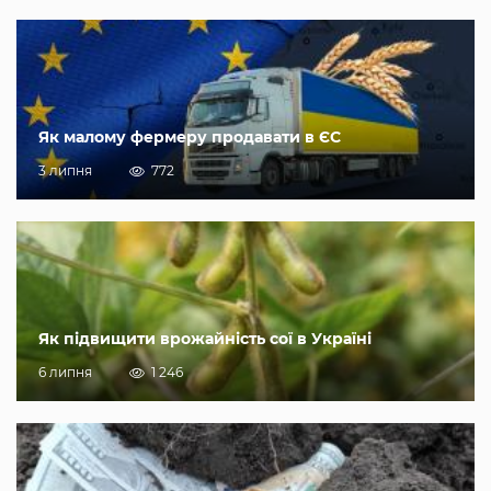
Як малому фермеру продавати в ЄС
3 липня
772
Як підвищити врожайність сої в Україні
6 липня
1 246