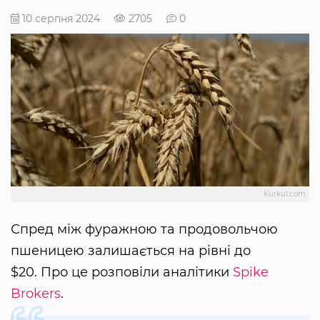
10 серпня 2024
2705
0
Kurkul.com
Спред між фуражною та продовольчою
пшеницею залишається на рівні до
$20. Про це розповіли аналітики
Spike
Brokers
.