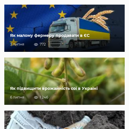
Як малому фермеру продавати в ЄС
3 липня
772
Як підвищити врожайність сої в Україні
6 липня
1 246