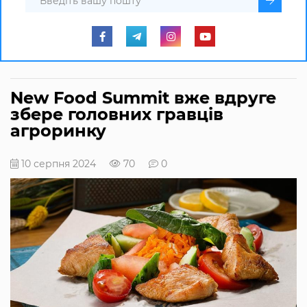
New Food Summit вже вдруге
збере головних гравців
агроринку
10 серпня 2024
70
0