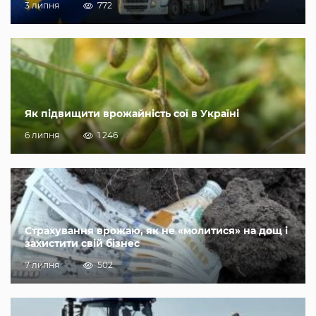
3 липня
772
Як підвищити врожайність сої в Україні
6 липня
1 246
Страхування врожаю, як не «молитися» на дощ і
захистити свій бізнес
7 липня
502