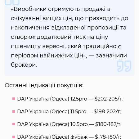
«Виробники стримують продажі в
очікуванні вищих цін, що призводить до
накопичення відкладеної пропозиції та
створює додатковий тиск на ціну
пшениці у вересні, який традиційно є
періодом найнижчих цін», — зазначили
брокери.
Останні індикації покупців:
DAP Україна (Одеса) 12.5pro — $202-205/т;
DAP Україна (Одеса) 11.5pro — $198-202/т;
DAP Україна (Одеса) 10.5pro — $180-182/т;
DAP Україна (Одеса) фураж — $178-180/т;