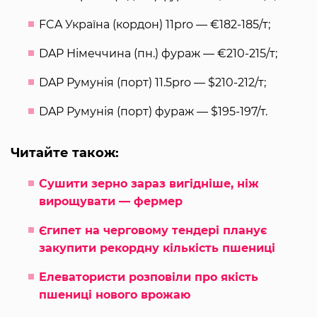
FCA Україна (кордон) 11pro — €182-185/т;
DAP Німеччина (пн.) фураж — €210-215/т;
DAP Румунія (порт) 11.5pro — $210-212/т;
DAP Румунія (порт) фураж — $195-197/т.
Читайте також:
Сушити зерно зараз вигідніше, ніж
вирощувати — фермер
Єгипет на черговому тендері планує
закупити рекордну кількість пшениці
Елеватористи розповіли про якість
пшениці нового врожаю