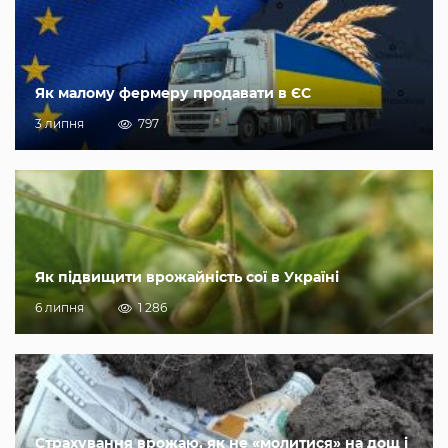
Як малому фермеру продавати в ЄС
3 липня
797
Як підвищити врожайність сої в Україні
6 липня
1 286
Страхування врожаю, як не «молитися» на дощ і