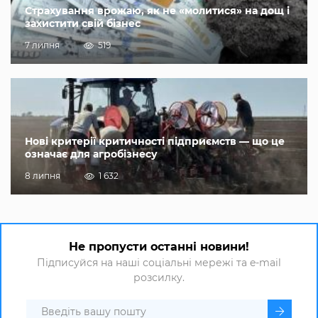
Страхування врожаю, як не «молитися» на дощ і
захистити свій бізнес
7 липня
519
Нові критерії критичності підприємств — що це
означає для агробізнесу
8 липня
1 632
Не пропусти останні новини!
Підписуйся на наші соціальні мережі та e-mail
розсилку.