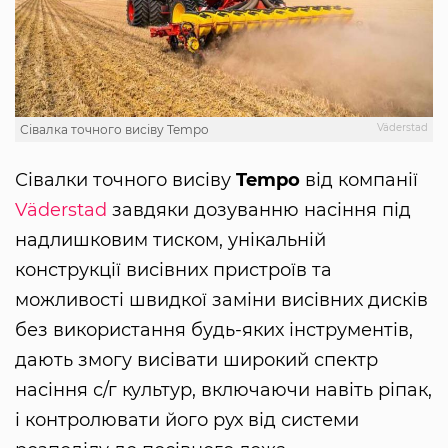
Väderstad
Сівалка точного висіву Tempo
Сівалки точного висіву
Tempo
від компанії
Väderstad
завдяки дозуванню насіння під
надлишковим тиском, унікальній
конструкції висівних пристроїв та
можливості швидкої заміни висівних дисків
без використання будь-яких інструментів,
дають змогу висівати широкий спектр
насіння с/г культур, включаючи навіть ріпак,
і контролювати його рух від системи