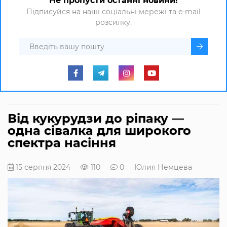
Не пропусти останні новини!
Підписуйся на наші соціальні мережі та e-mail
розсилку.
Від кукурудзи до ріпаку —
одна сівалка для широкого
спектра насіння
15 серпня 2024
110
0
Юлия Немцева