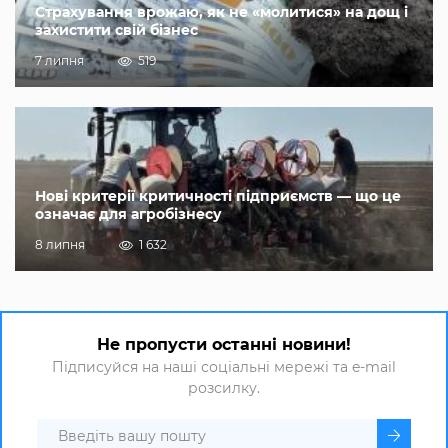
Страхування врожаю, як не «молитися» на дощ і
захистити свій бізнес
7 липня
519
Нові критерії критичності підприємств — що це
означає для агробізнесу
8 липня
1 632
Не пропусти останні новини!
Підписуйся на наші соціальні мережі та e-mail
розсилку.