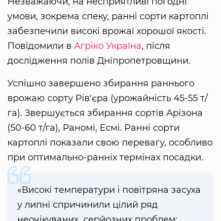
Незважаючи, на несприятливі погодні
умови, зокрема спеку, ранні сорти картоплі
забезпечили високі врожаї хорошої якості.
Повідомили в
Агріко Україна
, після
дослідження полів Дніпропетровщини.
Успішно завершено збирання раннього
врожаю сорту Рів'єра (урожайність 45-55 т/
га). Звершується збирання сортів Арізона
(50-60 т/га), Раномі, Есмі. Ранні сорти
картоплі показали свою перевагу, особливо
при оптимально-ранніх термінах посадки.
«Високі температури і повітряна засуха
у липні спричинили цілий ряд
неочікуваних серйозних проблем: