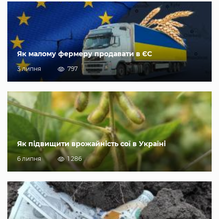
Як малому фермеру продавати в ЄС
3 липня
797
Як підвищити врожайність сої в Україні
6 липня
1 286