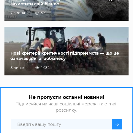
захистити свій бізнес
7 липня
519
Нові критерії критичності підприємств — що це
означає для агробізнесу
8 липня
1 632
Не пропусти останні новини!
Підписуйся на наші соціальні мережі та e-mail
розсилку.