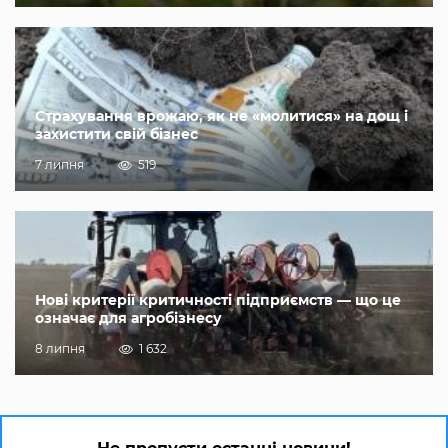
Страхування врожаю, як не «молитися» на дощ і
захистити свій бізнес
7 липня
519
Нові критерії критичності підприємств — що це
означає для агробізнесу
8 липня
1 632