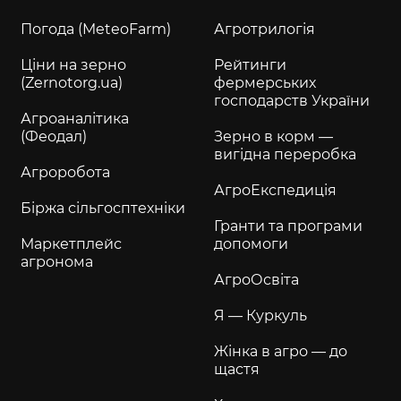
Погода (MeteoFarm)
Агротрилогія
Ціни на зерно
Рейтинги
(Zernotorg.ua)
фермерських
господарств України
Агроаналітика
(Феодал)
Зерно в корм —
вигідна переробка
Агроробота
АгроЕкспедиція
Біржа сільгосптехніки
Гранти та програми
Маркетплейс
допомоги
агронома
АгроОсвіта
Я — Куркуль
Жінка в агро — до
щастя