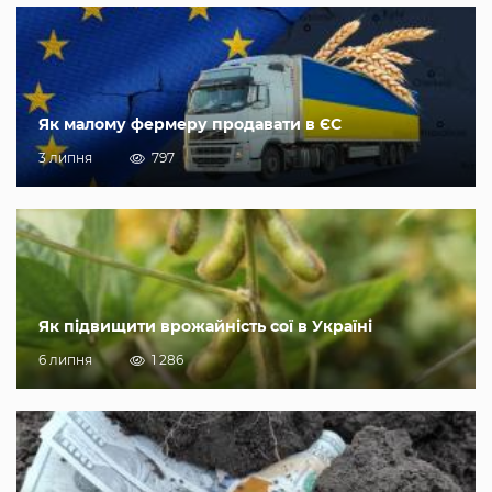
Як малому фермеру продавати в ЄС
3 липня
797
Як підвищити врожайність сої в Україні
6 липня
1 286