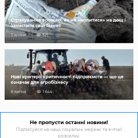
Страхування врожаю, як не «молитися» на дощ і
захистити свій бізнес
7 липня
521
Нові критерії критичності підприємств — що це
означає для агробізнесу
8 липня
1 644
Не пропусти останні новини!
Підписуйся на наші соціальні мережі та e-mail
розсилку.