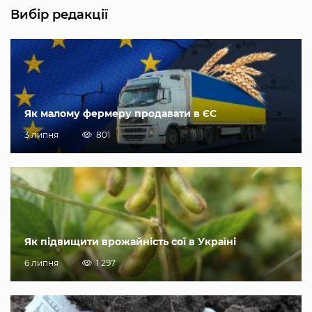
Вибір редакції
Як малому фермеру продавати в ЄС
3 липня
801
Як підвищити врожайність сої в Україні
6 липня
1 297