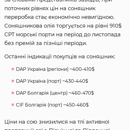
поточних рівнях цін на соняшник
переробка стає економічно невигідною.
Соняшникова олія торгується на рівні 910$
CPT морські порти на період до листопада
без премій за пізніші періоди.
Останні індикації покупців на соняшник:
DAP Україна (регіони) ~400-410$
DAP Україна (порт) ~430-440$
DAP Болгарія (центр) ~460-470$
CIF Болгарія (порт) ~450-460$
Ціни на сою знизилися на тлі активної