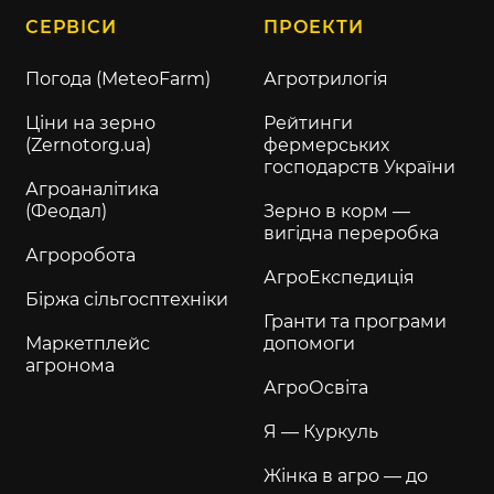
СЕРВІСИ
ПРОЕКТИ
Погода (MeteoFarm)
Агротрилогія
Ціни на зерно
Рейтинги
(Zernotorg.ua)
фермерських
господарств України
Агроаналітика
(Феодал)
Зерно в корм —
вигідна переробка
Агроробота
АгроЕкспедиція
Біржа сільгосптехніки
Гранти та програми
Маркетплейс
допомоги
агронома
АгроОсвіта
Я — Куркуль
Жінка в агро — до