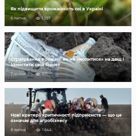
Як підвищити врожайність сої в Україні
6 липня
1 297
Страхування врожаю, як не «молитися» на дощ і
захистити свій бізнес
7 липня
521
Нові критерії критичності підприємств — що це
означає для агробізнесу
8 липня
1 644