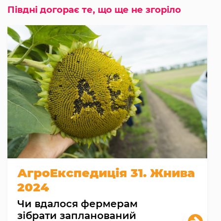
Півдні догорає те, що ще не згоріло
АгроЕкспедиція 31. Жнива
2024
Чи вдалося фермерам
зібрати запланований