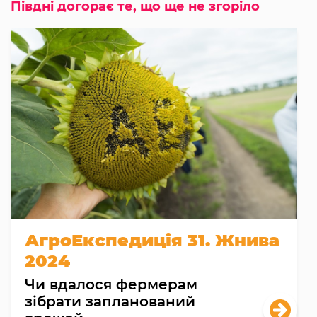
Півдні догорає те, що ще не згоріло
АгроЕкспедиція 31. Жнива
2024
Чи вдалося фермерам
зібрати запланований