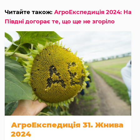
Читайте також:
АгроЕкспедиція 2024: На
Півдні догорає те, що ще не згоріло
АгроЕкспедиція 31. Жнива
2024