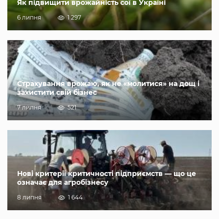
Як підвищити врожайність сої в Україні
6 липня
1 297
Страхування врожаю, як не «молитися» на дощ і
захистити свій бізнес
7 липня
521
Нові критерії критичності підприємств — що це
означає для агробізнесу
8 липня
1 644