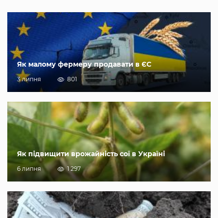
Як малому фермеру продавати в ЄС
3 липня
801
Як підвищити врожайність сої в Україні
6 липня
1 297