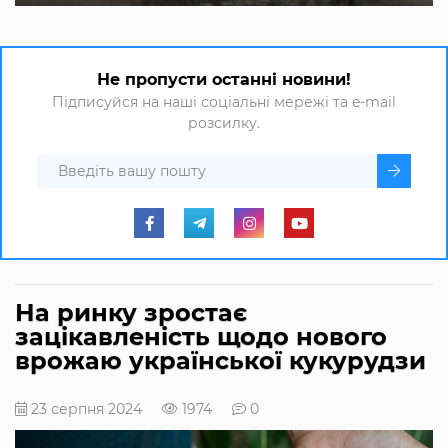
Не пропусти останні новини!
Підписуйся на наші соціальні мережі та e-mail
розсилку.
На ринку зростає
зацікавленість щодо нового
врожаю української кукурудзи
23 серпня 2024
1974
0