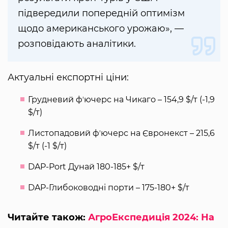
підвередили попередній оптимізм
щодо американського урожаю», —
розповідають аналітики.
Актуальні експортні ціни:
Грудневий фʼючерс на Чикаго – 154,9 $/т (-1,9
$/т)
Листопадовий фʼючерс на Євронекст – 215,6
$/т (-1 $/т)
DAP-Port Дунай 180-185+ $/т
DAP-Глибоководні порти – 175-180+ $/т
Читайте також:
АгроЕкспедиція 2024: На