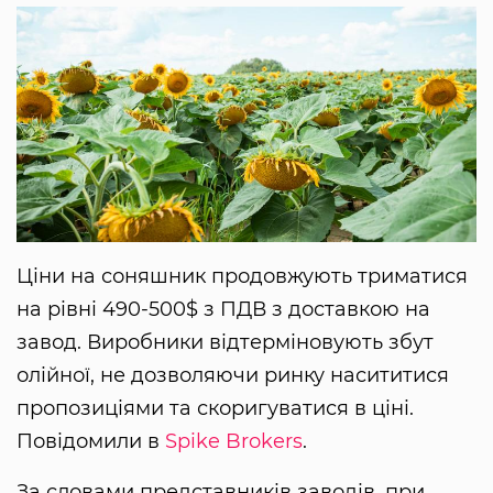
Ціни на соняшник продовжують триматися
на рівні 490-500$ з ПДВ з доставкою на
завод. Виробники відтерміновують збут
олійної, не дозволяючи ринку насититися
пропозиціями та скоригуватися в ціні.
Повідомили в
Spike Brokers
.
За словами представників заводів, при