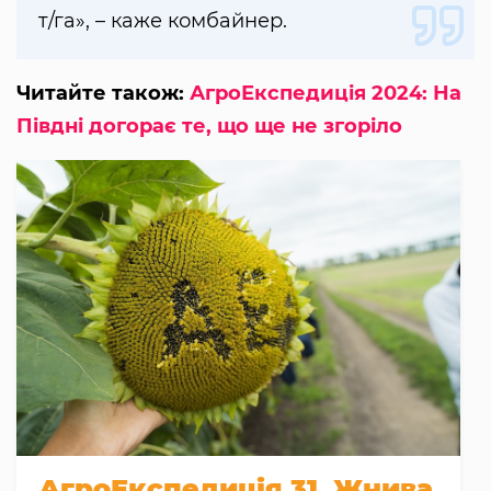
т/га», – каже комбайнер.
Читайте також:
АгроЕкспедиція 2024: На
Півдні догорає те, що ще не згоріло
АгроЕкспедиція 31. Жнива