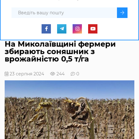
На Миколаївщині фермери
збирають соняшник з
врожайністю 0,5 т/га
23 серпня 2024
244
0