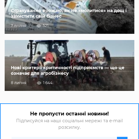
Страхування врожаю, як не «молитися» на дощ і
захистити свій бізнес
7 липня
521
Нові критерії критичності підприємств — що це
означає для агробізнесу
8 липня
1 644
Не пропусти останні новини!
Підписуйся на наші соціальні мережі та e-mail
розсилку.