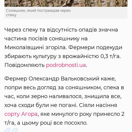
Соняшник, який постраждав через
спеку
Через спеку та відсутність опадів значна
частина посівів соняшнику на
Миколаївщині згоріла. Фермери подекуди
збирають культуру з врожайністю 0,3 т/га.
Повідомляють
podrobnosti.ua
.
Фермер Олександр Вальковський каже,
попри весь догляд за соняшником, спека в
час, коли зерно наливалося, знищила все,
хоча сходи були не погані. Сіяли насіння
сорту Агора
, яке минулого року принесло 2
т/га, а цьому році все посохло.