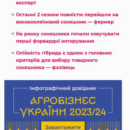
експерт
Останні 2 сезони повністю перейшли на
високоолеїновий соняшник — фермер
На ринку соняшника почали озвучувати
перші форвардні котирування
Олійність гібрида є одним з головних
критеріїв для вибору товарного
соняшника — фахівець