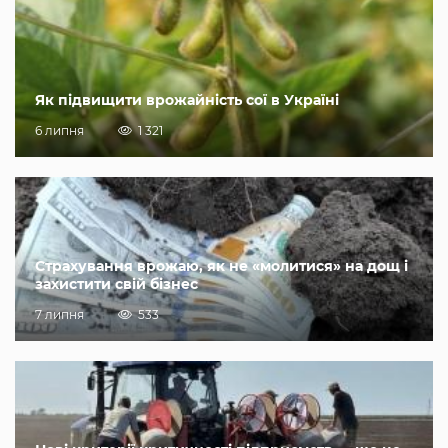
Як підвищити врожайність сої в Україні
6 липня
1 321
Страхування врожаю, як не «молитися» на дощ і
захистити свій бізнес
7 липня
533