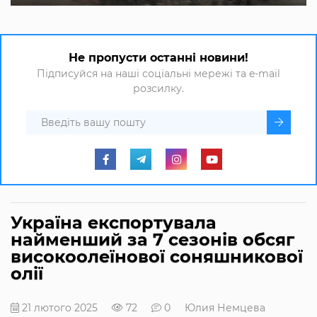
Не пропусти останні новини!
Підписуйся на наші соціальні мережі та e-mail
розсилку.
Україна експортувала
найменший за 7 сезонів обсяг
високоолеїнової соняшникової
олії
21 лютого 2025
72
0
Юлия Немцева