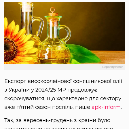
Depositphotos
Експорт високоолеїнової соняшникової олії
з України у 2024/25 МР продовжує
скорочуватися, що характерно для сектору
вже п'ятий сезон поспіль, пише
apk-inform
.
Так, за вересень-грудень з країни було
відвантажено на зовнішні ринки всього