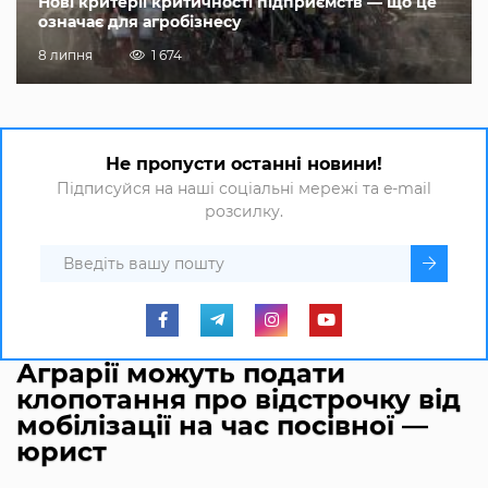
Нові критерії критичності підприємств — що це
означає для агробізнесу
8 липня
1 674
Не пропусти останні новини!
Підписуйся на наші соціальні мережі та e-mail
розсилку.
Аграрії можуть подати
клопотання про відстрочку від
мобілізації на час посівної —
юрист