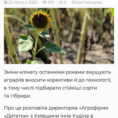
22 лютого 2025
473
0
Юлия Немцева
Зміни клімату останніми роками змушують
аграріїв вносити корективи й до технології,
в тому числі підбирати стійкіші сорти
та гібриди.
Про це розповіла директорка «Агрофірми
«Дитятки» з Київщини Інна Кудіна в