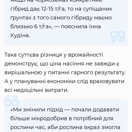
Якщо на чорноземах конкретний
гібрид дає 12-15 т/га, то на супіщаних
ґрунтах з того самого гібриду маємо
близько 6 т/га», — пояснила Інна
Кудіна.
Така суттєва різниця у врожайності
демонструє, що ціна насіння не завжди є
вирішальною у питанні гарного результату.
А у плануванні економіки слід враховувати
всі недоцільні витрати.
«Ми змінили підхід — почали додавати
більше мікродобрив в потрібний для
рослини час, аби рослина якраз змогла