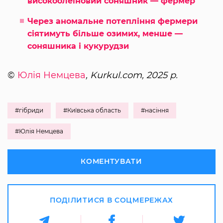
високоолеїновий соняшник — фермер
Через аномальне потепління фермери
сіятимуть більше озимих, менше —
соняшника і кукурудзи
©
Юлія Немцева
, Kurkul.com, 2025 р.
#гібриди
#Київська область
#насіння
#Юлія Немцева
КОМЕНТУВАТИ
ПОДІЛИТИСЯ В СОЦМЕРЕЖАХ