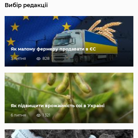
Вибір редакції
Як малому фермеру продавати в ЄС
3 липня
828
Як підвищити врожайність сої в Україні
6 липня
1 321