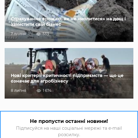
Страхування врожаю, як не «молитися» на дощ і
захистити свій бізнес
7 липня
533
Нові критерії критичності підприємств — що це
означає для агробізнесу
8 липня
1 674
Не пропусти останні новини!
Підписуйся на наші соціальні мережі та e-mail
розсилку.