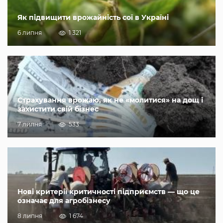
Як підвищити врожайність сої в Україні
6 липня
1 321
Страхування врожаю, як не «молитися» на дощ і
захистити свій бізнес
7 липня
533
Нові критерії критичності підприємств — що це
означає для агробізнесу
8 липня
1 674