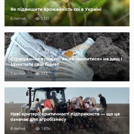
Як підвищити врожайність сої в Україні
6 липня
1 321
Страхування врожаю, як не «молитися» на дощ і
захистити свій бізнес
7 липня
533
Нові критерії критичності підприємств — що це
означає для агробізнесу
8 липня
1 674