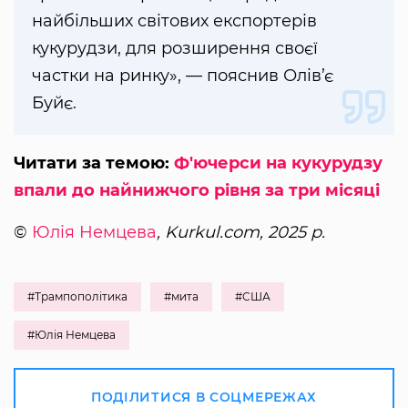
найбільших світових експортерів
кукурудзи, для розширення своєї
частки на ринку», — пояснив Олів’є
Буйє.
Читати за темою:
Ф'ючерси на кукурудзу
впали до найнижчого рівня за три місяці
©
Юлія Немцева
, Kurkul.com, 2025 р.
#Трампополітика
#мита
#США
#Юлія Немцева
ПОДІЛИТИСЯ В СОЦМЕРЕЖАХ