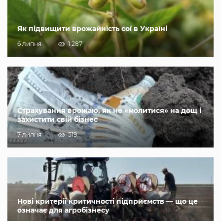
Як підвищити врожайність сої в Україні
6 липня
1 287
Страхування врожаю, як не «молитися» на дощ і
захистити свій бізнес
7 липня
519
Нові критерії критичності підприємств — що це
означає для агробізнесу