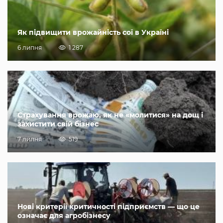
Як підвищити врожайність сої в Україні
6 липня
1 287
Страхування врожаю, як не «молитися» на дощ і
захистити свій бізнес
7 липня
519
Нові критерії критичності підприємств — що це
означає для агробізнесу