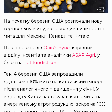
На початку березня США розпочали нову
торгівельну війну, запровадивши імпортні
мита для Мексики, Канади та Китаю.
Про це розповів
Олів’є Буйє
, керівник
відділу інсайтів та аналітики
ASAP Agri
, у
блозі на
Latifundist.com
.
Так, 4 березня США запровадили
додаткове 10% мито на китайський імпорт,
після аналогічного підвищення у січні. У
відповідь Китай застосував контрмита на
американську агропродукцію, зокрема 10%
мито на імпорт сої зі США та 15% мито на