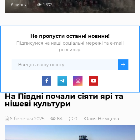
8 липня
1 632
Не пропусти останні новини!
Підписуйся на наші соціальні мережі та e-mail
розсилку.
На Півдні почали сіяти ярі та
нішеві культури
6 березня 2025
84
0
Юлия Немцева