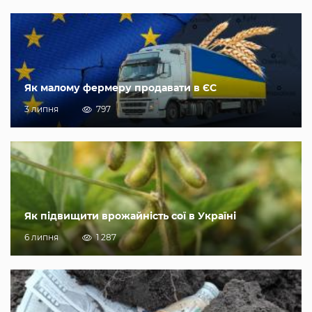
Як малому фермеру продавати в ЄС
3 липня
797
Як підвищити врожайність сої в Україні
6 липня
1 287