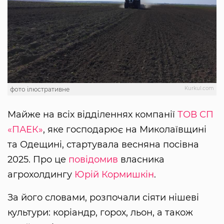
Kurkul.com
фото ілюстративне
Майже на всіх відділеннях компанії
ТОВ СП
«ПАЕК»
, яке господарює на Миколаївщині
та Одещині, стартувала весняна посівна
2025. Про це
повідомив
власника
агрохолдингу
Юрій Кормишкін
.
За його словами, розпочали сіяти нішеві
культури: коріандр, горох, льон, а також