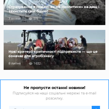
Страхування врожаю, як не «молитися» на дощ і
захистити свій бізнес
7 липня
519
Нові критерії критичності підприємств — що це
означає для агробізнесу
8 липня
1 632
Не пропусти останні новини!
Підписуйся на наші соціальні мережі та e-mail
розсилку.