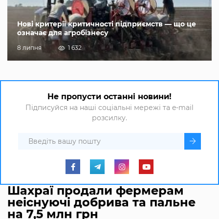
Нові критерії критичності підприємств — що це
означає для агробізнесу
8 липня
1 632
Не пропусти останні новини!
Підписуйся на наші соціальні мережі та e-mail
розсилку.
Шахраї продали фермерам
неіснуючі добрива та пальне
на 7,5 млн грн