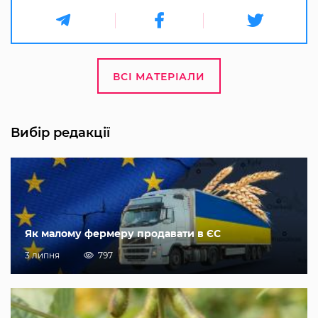
ВСІ МАТЕРІАЛИ
Вибір редакції
Як малому фермеру продавати в ЄС
3 липня
797