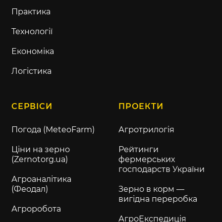
Практика
Технології
Економіка
Логістика
СЕРВІСИ
ПРОЕКТИ
Погода (MeteoFarm)
Агротрилогія
Ціни на зерно
Рейтинги
(Zernotorg.ua)
фермерських
господарств України
Агроаналітика
(Феодал)
Зерно в корм —
вигідна переробка
Агроробота
АгроЕкспедиція