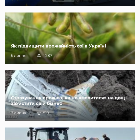
Як підвищити врожайність сої в Україні
6 липня
1 287
Страхування врожаю, як не «молитися» на дощ і
захистити свій бізнес
7 липня
519