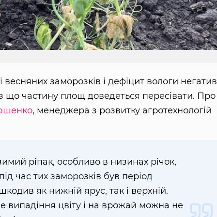
і весняних заморозків і дефіцит вологи негати
з що частину площ доведеться пересівати. Про
юшенко
, менеджера з розвитку агротехнологій
мий ріпак, особливо в низинах річок,
під час тих заморозків був період
шкодив як нижній ярус, так і верхній.
е випадіння цвіту і на врожай можна не