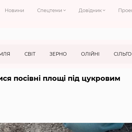
Новини
Спецтеми
Довідник
Прое
МЛЯ
СВІТ
ЗЕРНО
ОЛІЙНІ
СІЛЬГО
ися посівні площі під цукровим