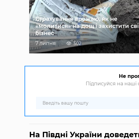
Страхування врожаю, як не
«молитися» на дощ і захистити св
бізнес
7 липня
502
Не про
Підписуйся на наші с
На Півдні України доведет