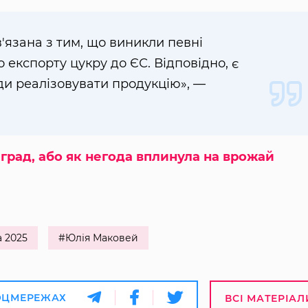
в'язана з тим, що виникли певні
 експорту цукру до ЄС. Відповідно, є
ди реалізовувати продукцію», —
 град, або як негода вплинула на врожай
а 2025
#Юлія Маковей
ОЦМЕРЕЖАХ
ВСІ МАТЕРІАЛ