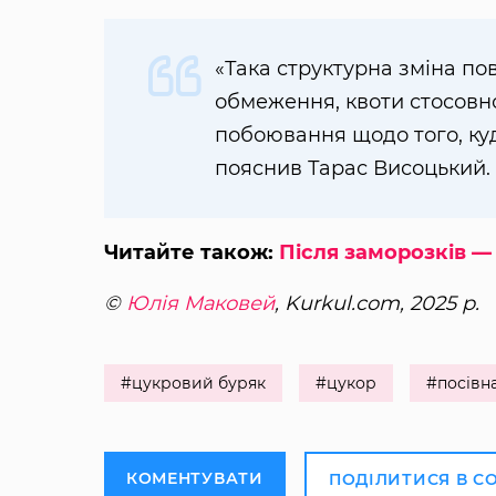
«Така структурна зміна по
обмеження, квоти стосовно
побоювання щодо того, ку
пояснив Тарас Висоцький.
Читайте також:
Після заморозків —
©
Юлія Маковей
, Kurkul.com, 2025 р.
#цукровий буряк
#цукор
#посівн
КОМЕНТУВАТИ
ПОДІЛИТИСЯ В С