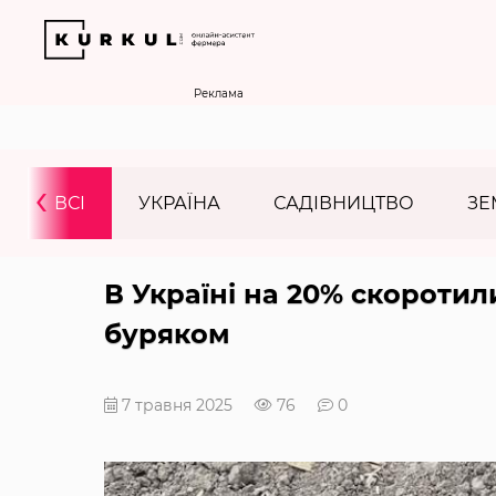
Реклама
‹
ВСІ
УКРАЇНА
САДІВНИЦТВО
ЗЕ
В Україні на 20% скоротил
буряком
7 травня 2025
76
0