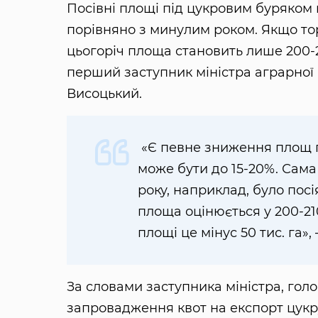
Посівні площі під цукровим буряком в
порівняно з минулим роком. Якщо торі
цьогоріч площа становить лише 200-2
перший заступник міністра аграрної 
Висоцький.
«Є певне зниження площ п
може бути до 15-20%. Сам
року, наприклад, було посі
площа оцінюється у 200-210 
площі це мінус 50 тис. га»,
За словами заступника міністра, го
запровадження квот на експорт цукр