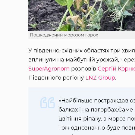
Пошкоджений морозом горох
У південно-східних областях три хвил
вплинули на майбутній урожай, чере
SuperAgronom
розповів
Сергій Корн
Південного регіону
LNZ Group
.
«Найбільше постраждав ози
балках і на пагорбах.Саме 
цвітіння ріпаку, а мороз по
Тож однозначно буде повн