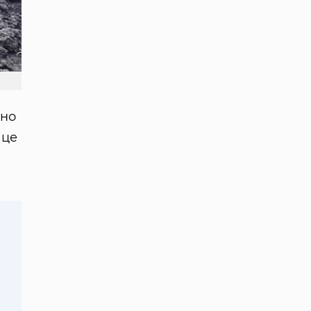
вно
 це