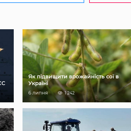
Як підвищити врожайність сої в
ЄС
Україні
6 липня
1 242