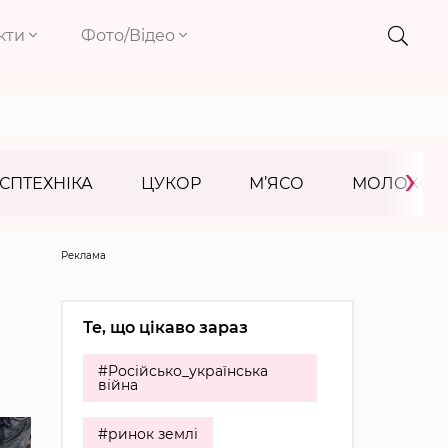
кти
Фото/Відео
›
СПТЕХНІКА
ЦУКОР
М’ЯСО
МОЛОКО
Реклама
Те, що цікаво зараз
#Російсько_українська
війна
#ринок землі