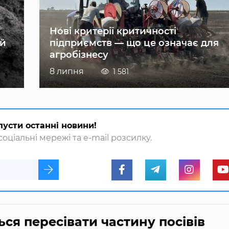
Нові критерії критичності
ій
підприємств — що це означає для
агробізнесу
8 липня
1 581
пусти останні новини!
оціальні мережі та e-mail розсилку.
ься пересівати частину посівів