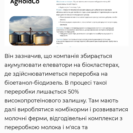
Він зазначив, що компанія збирається
акумулювати елеватори на біокластерах,
де здійснюватиметься переробка на
біоетанол-біодизель. В процесі такої
переробки лишається 50%
високопротеїнового залишку. Там мають
далі вироблятися комбікорми і розвиватися
молочні ферми, відгодівельні комплекси з
переробкою молока і м'яса та