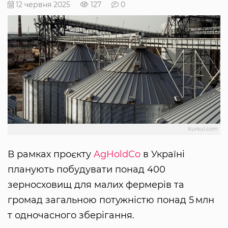
12 червня 2025
127
0
Kurkul.com
В рамках проєкту
AgHoldCo
в Україні
планують побудувати понад 400
зерносховищ для малих фермерів та
громад загальною потужністю понад 5 млн
т одночасного зберігання.