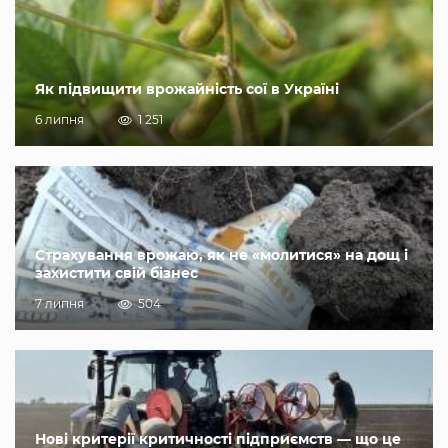
Як підвищити врожайність сої в Україні
6 липня
1 251
Страхування врожаю, як не «молитися» на дощ і
захистити свій бізнес
7 липня
504
Нові критерії критичності підприємств — що це