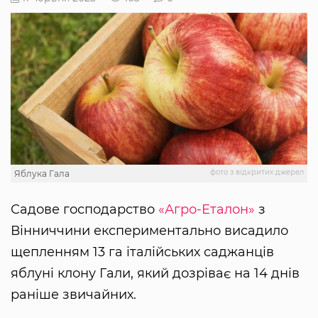
фото з відкритих джерел
Яблука Гала
Садове господарство
«Агро-Еталон»
з
Вінниччини експериментально висадило
щепленням 13 га італійських саджанців
яблуні клону Гали, який дозріває на 14 днів
раніше звичайних.