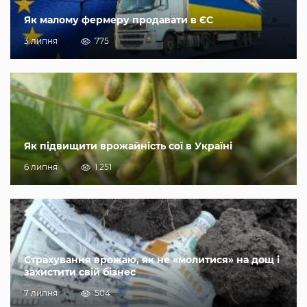
Як малому фермеру продавати в ЄС
3 липня
775
Як підвищити врожайність сої в Україні
6 липня
1 251
Страхування врожаю, як не «молитися» на дощ і
захистити свій бізнес
7 липня
504