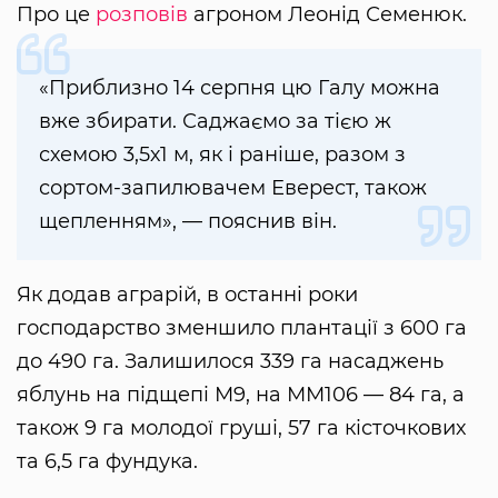
Про це
розповів
агроном Леонід Семенюк.
«Приблизно 14 серпня цю Галу можна
вже збирати. Саджаємо за тією ж
схемою 3,5х1 м, як і раніше, разом з
сортом-запилювачем Еверест, також
щепленням», — пояснив він.
Як додав аграрій, в останні роки
господарство зменшило плантації з 600 га
до 490 га. Залишилося 339 га насаджень
яблунь на підщепі М9, на ММ106 — 84 га, а
також 9 га молодої груші, 57 га кісточкових
та 6,5 га фундука.