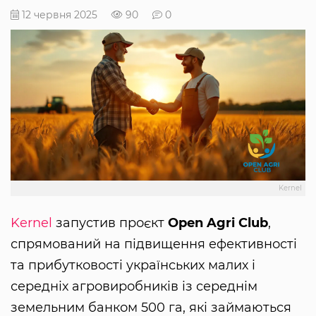
12 червня 2025
90
0
Kernel
Kernel
запустив проєкт
Open Agri Club
,
спрямований на підвищення ефективності
та прибутковості українських малих і
середніх агровиробників із середнім
земельним банком 500 га, які займаються