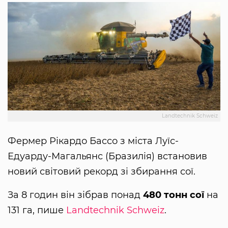
Landtechnik Schweiz
Фермер Рікардо Бассо з міста Луїс-
Едуарду-Магальянс (Бразилія) встановив
новий світовий рекорд зі збирання сої.
За 8 годин він зібрав понад
480 тонн сої
на
131 га, пише
Landtechnik Schweiz
.