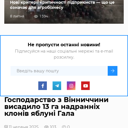
Нові критерії критичності підприємств — що це
означає для агробізнесу
8 липня
1 594
Не пропусти останні новини!
Підписуйся на наші соціальні мережі та e-mail
розсилку.
Господарство з Вінниччини
висадило 13 га надранніх
клонів яблуні Гала
11 червня 2025
103
0