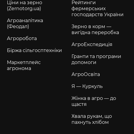
Ціни на зерно
Рейтинги
(Zernotorg.ua)
фермерських
господарств України
Агроаналітика
(Феодал)
Зерно в корм —
вигідна переробка
Агроробота
АгроЕкспедиція
Біржа сільгосптехніки
Гранти та програми
Маркетплейс
допомоги
агронома
АгроОсвіта
Я — Куркуль
Жінка в агро — до
щастя
Хвала рукам, що
пахнуть хлібом