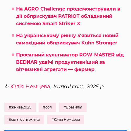
На AGRO Challenge продемонстрували в
дії обприскувач PATRIOT обладнаний
системою Smart Striker X
На українському ринку з'явиться новий
самохідний обприскувач Kuhn Stronger
Просапний культиватор ROW-MASTER від
BEDNAR удвічі продуктивніший за
вітчизняні агрегати — фермер
©
Юлія Немцева
, Kurkul.com, 2025 р.
#жнива2025
#соя
#Бразилія
#сільгосптехніка
#Юлія Немцева