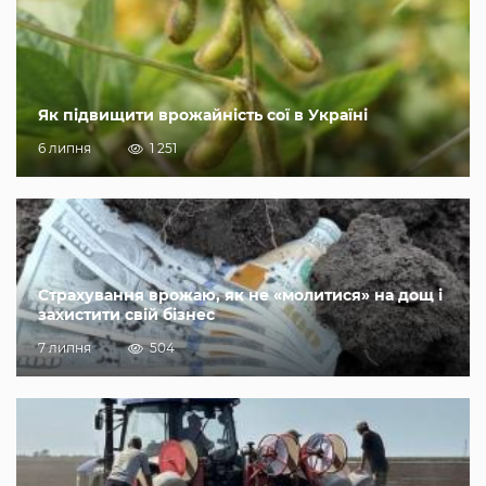
Як підвищити врожайність сої в Україні
6 липня
1 251
Страхування врожаю, як не «молитися» на дощ і
захистити свій бізнес
7 липня
504