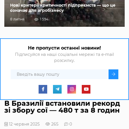
Нові критерії критичності підприємств — що це
означає для агробізнесу
8 липня
1 594
Не пропусти останні новини!
Підписуйся на наші соціальні мережі та e-mail
розсилку.
В Бразилії встановили рекорд
зі збору сої — 480 т за 8 годин
12 червня 2025
265
0