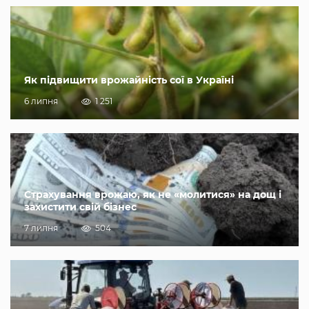
Як підвищити врожайність сої в Україні
6 липня
1 251
Страхування врожаю, як не «молитися» на дощ і
захистити свій бізнес
7 липня
504