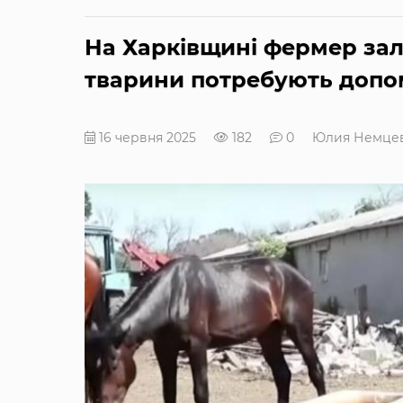
На Харківщині фермер за
тварини потребують допо
16 червня 2025
182
0
Юлия Немце