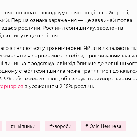
я соняшникова пошкоджує соняшник, інші айстрові,
гіркий. Перша ознака зараження — це зазвичай поява
дпадає з рослини. Рослини соняшнику, заселені в
ідко гинуть до цвітіння.
о з’являються у травні-червні. Яйця відкладають пі
и живляться серцевиною стебла, прогризаючи вузькі
сні личинка продовжує свій хід ближче до зовнішньог
В одному стеблі соняшника може траплятися до кілько
 2-37% обстежених площ обліковують захворювання н
тернаріоз
з ураженням 2-15% рослин.
#шкідники
#хвороби
#Юлія Немцева