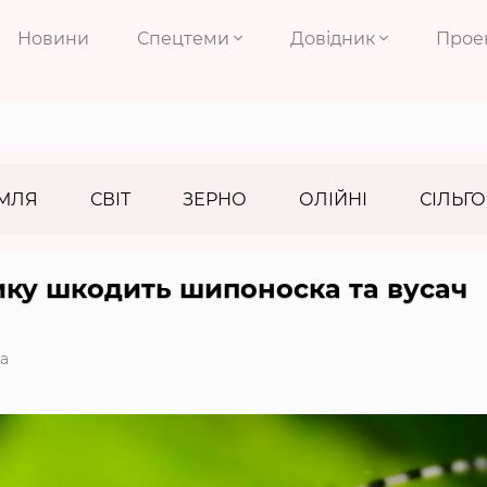
Новини
Спецтеми
Довідник
Прое
МЛЯ
СВІТ
ЗЕРНО
ОЛІЙНІ
СІЛЬГО
ику шкодить шипоноска та вусач
а