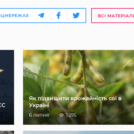
ОЦМЕРЕЖАХ
ВСІ МАТЕРІАЛ
Як підвищити врожайність сої в
ЄС
Україні
6 липня
1 295