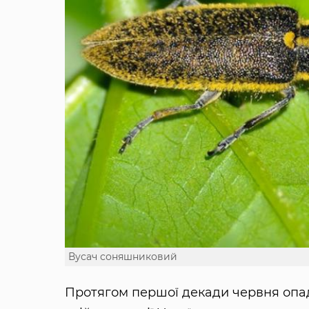
Вусач соняшниковий
Протягом першої декади червня опад