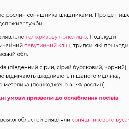
нню рослин соняшника шкідниками. Про це пиш
дспоживслужби.
 виявлено
геліхризову попелицю
. Подекуди
вичайний
павутинний кліщ
, трипси, які пошкод
ській обл.
 (південний сірий, сірий буряковий, чорний), 
о відмічають шкідливість піщаного мідляка,
го метелика (пошкоджено 4-7% рослин).
ні умови призвели до ослаблення посівів
ївської областей виявляли
соняшникового вуса