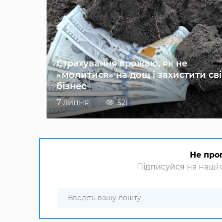
Страхування врожаю, як не
«молитися» на дощ і захистити св
бізнес
7 липня
521
Не про
Підписуйся на наші с