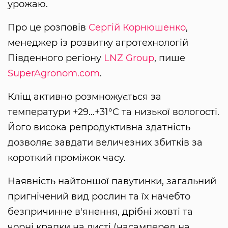
урожаю.
Про це розповів
Сергій Корнюшенко
,
менеджер із розвитку агротехнологій
Південного регіону
LNZ Group
, пише
SuperAgronom.com
.
Кліщ активно розмножується за
температури +29…+31°C та низької вологості.
Його висока репродуктивна здатність
дозволяє завдати величезних збитків за
короткий проміжок часу.
Наявність найтоншої павутинки, загальний
пригнічений вид рослин та їх начебто
безпричинне в'янення, дрібні жовті та
чорні крапки на листі (насамперед на