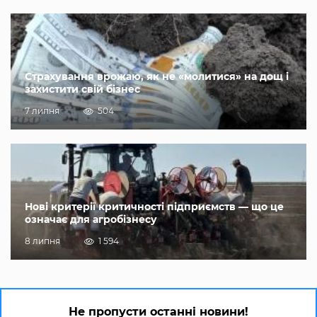
Страхування врожаю, як не «молитися» на дощ і
захистити свій бізнес
7 липня
504
Нові критерії критичності підприємств — що це
означає для агробізнесу
8 липня
1 594
Не пропусти останні новини!