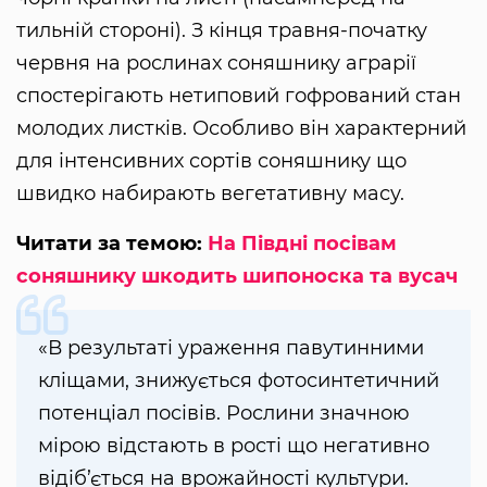
тильній стороні). З кінця травня-початку
червня на рослинах соняшнику аграрії
спостерігають нетиповий гофрований стан
молодих листків. Особливо він характерний
для інтенсивних сортів соняшнику що
швидко набирають вегетативну масу.
Читати за темою:
На Півдні посівам
соняшнику шкодить шипоноска та вусач
«В результаті ураження павутинними
кліщами, знижується фотосинтетичний
потенціал посівів. Рослини значною
мірою відстають в рості що негативно
відіб’ється на врожайності культури.