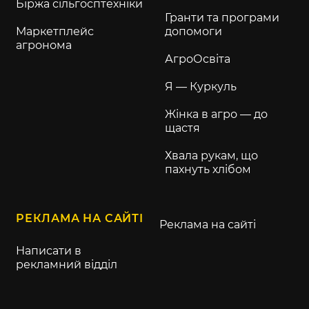
Біржа сільгосптехніки
Гранти та програми
Маркетплейс
допомоги
агронома
АгроОсвіта
Я — Куркуль
Жінка в агро — до
щастя
Хвала рукам, що
пахнуть хлібом
РЕКЛАМА НА САЙТІ
Реклама на сайті
Написати в
рекламний відділ