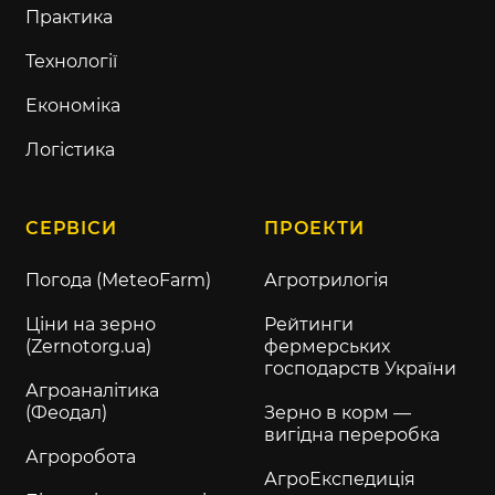
Практика
Технології
Економіка
Логістика
СЕРВІСИ
ПРОЕКТИ
Погода (MeteoFarm)
Агротрилогія
Ціни на зерно
Рейтинги
(Zernotorg.ua)
фермерських
господарств України
Агроаналітика
(Феодал)
Зерно в корм —
вигідна переробка
Агроробота
АгроЕкспедиція