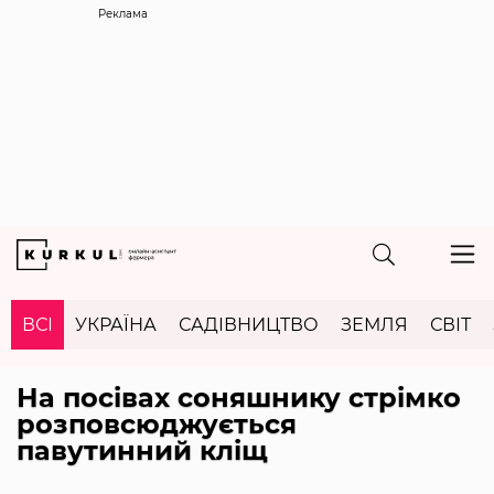
Реклама
ВСІ
УКРАЇНА
САДІВНИЦТВО
ЗЕМЛЯ
СВІТ
На посівах соняшнику стрімко
розповсюджується
павутинний кліщ