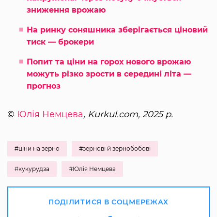
зниження врожаю
На ринку соняшника зберігається ціновий
тиск — брокери
Попит та ціни на горох нового врожаю
можуть різко зрости в середині літа —
прогноз
©
Юлія Немцева
, Kurkul.com, 2025 р.
#ціни на зерно
#зернові й зернобобові
#кукурудза
#Юлія Немцева
ПОДІЛИТИСЯ В СОЦМЕРЕЖАХ