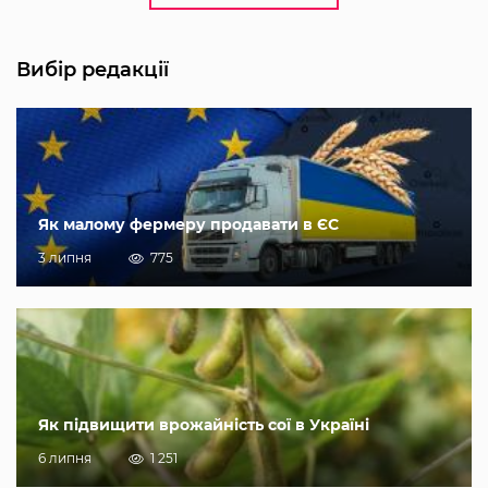
Вибір редакції
Як малому фермеру продавати в ЄС
3 липня
775
Як підвищити врожайність сої в Україні
6 липня
1 251