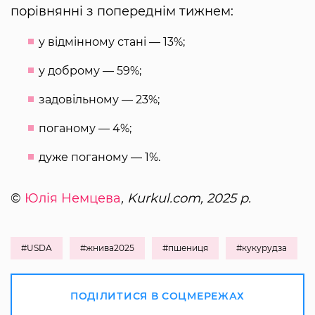
порівнянні з попереднім тижнем:
у відмінному стані — 13%;
у доброму — 59%;
задовільному — 23%;
поганому — 4%;
дуже поганому — 1%.
©
Юлія Немцева
, Kurkul.com, 2025 р.
#USDA
#жнива2025
#пшениця
#кукурудза
ПОДІЛИТИСЯ В СОЦМЕРЕЖАХ