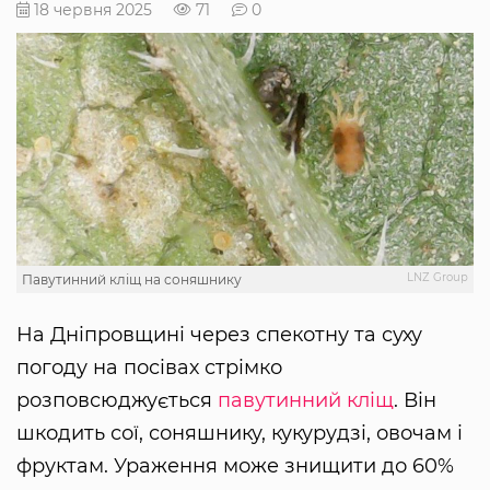
18 червня 2025
71
0
LNZ Group
Павутинний кліщ на соняшнику
На Дніпровщині через спекотну та суху
погоду на посівах стрімко
розповсюджується
павутинний кліщ
. Він
шкодить сої, соняшнику, кукурудзі, овочам і
фруктам. Ураження може знищити до 60%