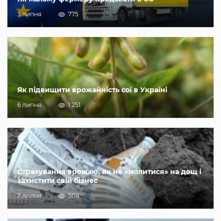
3 липня
775
Як підвищити врожайність сої в Україні
6 липня
1 251
Страхування врожаю, як не «молитися» на дощ і
захистити свій бізнес
7 липня
504