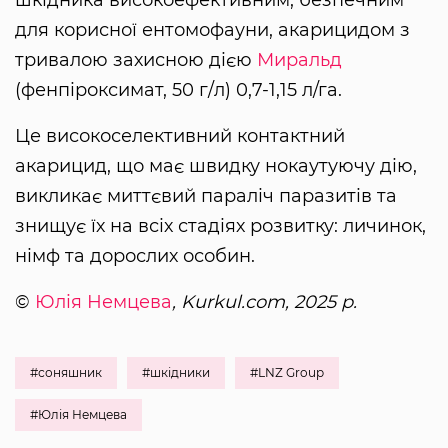
шкідника високоефективним, безпечним
для корисної ентомофауни, акарицидом з
тривалою захисною дією
Миральд
(фенпіроксимат, 50 г/л) 0,7-1,15 л/га.
Це високоселективний контактний
акарицид, що має швидку нокаутуючу дію,
викликає миттєвий параліч паразитів та
знищує їх на всіх стадіях розвитку: личинок,
німф та дорослих особин.
©
Юлія Немцева
, Kurkul.com, 2025 р.
#соняшник
#шкідники
#LNZ Group
#Юлія Немцева