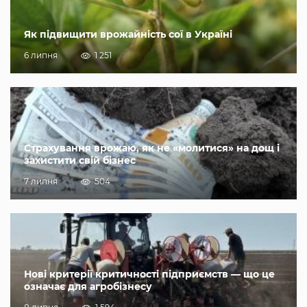
Як підвищити врожайність сої в Україні
6 липня
1 251
Страхування врожаю, як не «молитися» на дощ і
захистити свій бізнес
7 липня
504
Нові критерії критичності підприємств — що це
означає для агробізнесу