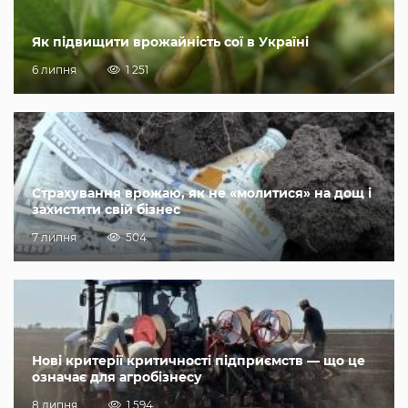
Як підвищити врожайність сої в Україні
6 липня
1 251
Страхування врожаю, як не «молитися» на дощ і
захистити свій бізнес
7 липня
504
Нові критерії критичності підприємств — що це
означає для агробізнесу
8 липня
1 594