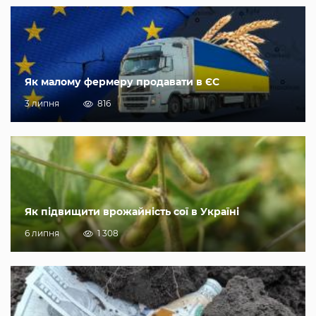
Як малому фермеру продавати в ЄС
3 липня
816
Як підвищити врожайність сої в Україні
6 липня
1 308