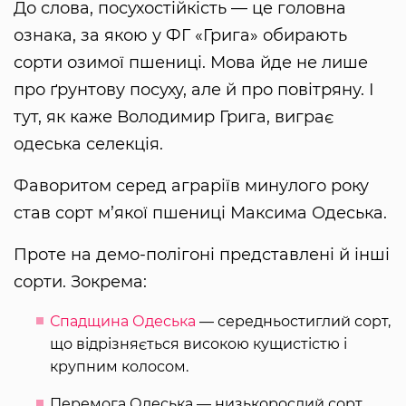
До слова, посухостійкість — це головна
ознака, за якою у ФГ «Грига» обирають
сорти озимої пшениці. Мова йде не лише
про ґрунтову посуху, але й про повітряну. І
тут, як каже Володимир Грига, виграє
одеська селекція.
Фаворитом серед аграріїв минулого року
став сорт м’якої пшениці Максима Одеська.
Проте на демо-полігоні представлені й інші
сорти. Зокрема:
Спадщина Одеська
— середньостиглий сорт,
що відрізняється високою кущистістю і
крупним колосом.
Перемога Одеська — низькорослий сорт