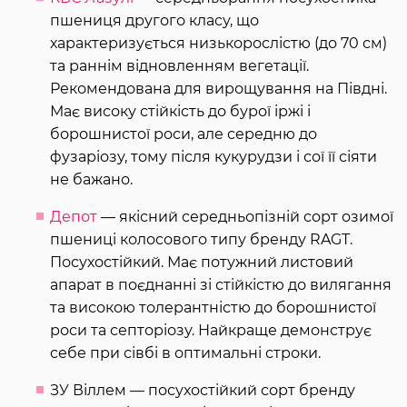
пшениця другого класу, що
характеризується низькорослістю (до 70 см)
та раннім відновленням вегетації.
Рекомендована для вирощування на Півдні.
Має високу стійкість до бурої іржі і
борошнистої роси, але середню до
фузаріозу, тому після кукурудзи і сої її сіяти
не бажано.
Депот
— якісний середньопізній сорт озимої
пшениці колосового типу бренду RAGT.
Посухостійкий. Має потужний листовий
апарат в поєднанні зі стійкістю до вилягання
та високою толерантністю до борошнистої
роси та септоріозу. Найкраще демонструє
себе при сівбі в оптимальні строки.
ЗУ Віллем — посухостійкий сорт бренду