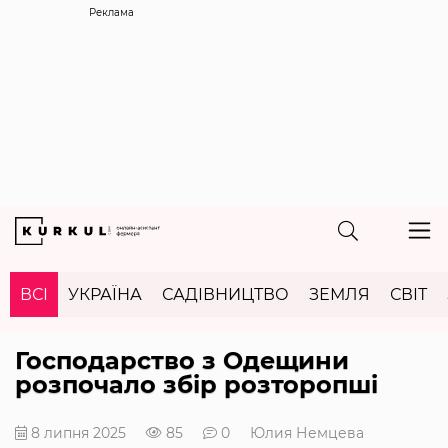
Реклама
ВСІ
УКРАЇНА
САДІВНИЦТВО
ЗЕМЛЯ
СВІТ
Господарство з Одещини
розпочало збір розторопші
8 липня 2025
85
0
Юлия Немцева