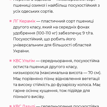
пшениці озимої і найбільш посухостійкий з
усіх одеських сортів.
ЛГ Керамік
— пластичний сорт пшениці
другого класу, який на середніх фонах
удобрення (100-110 кг) забезпечує 9 т/га.
Посухостійкий, що робить його
універсальним для більшості областей
України.
КВС Ультім
— середньорання, посухостійка
остиста пшениця другого класу,
низькоросла (максимальна висота — 70 см).
Має порівняно пізнє відновлення вегетації
та високу стійкість до фузаріозу колоса. Має
гарне осіннє кущення, тож підійде для
пізнього висіву.
КВС Лазулі
— середньорання посухостійка