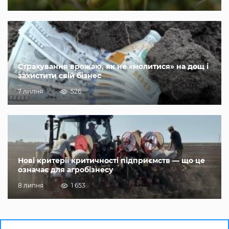
Страхування врожаю, як не «молитися» на дощ і
захистити свій бізнес
7 липня
526
Нові критерії критичності підприємств — що це
означає для агробізнесу
8 липня
1 653