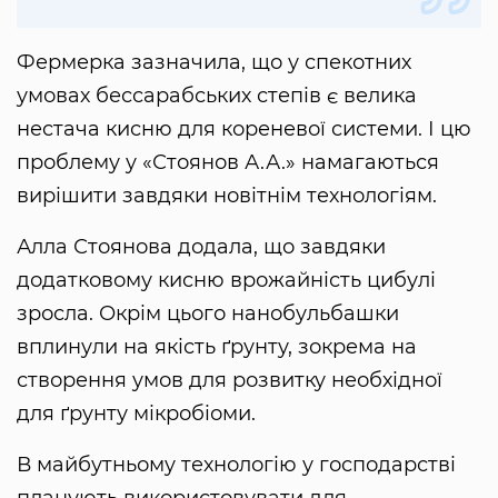
Фермерка зазначила, що у спекотних
умовах бессарабських степів є велика
нестача кисню для кореневої системи. І цю
проблему у «Стоянов А.А.» намагаються
вирішити завдяки новітнім технологіям.
Алла Стоянова додала, що завдяки
додатковому кисню врожайність цибулі
зросла. Окрім цього нанобульбашки
вплинули на якість ґрунту, зокрема на
створення умов для розвитку необхідної
для ґрунту мікробіоми.
В майбутньому технологію у господарстві
планують використовувати для