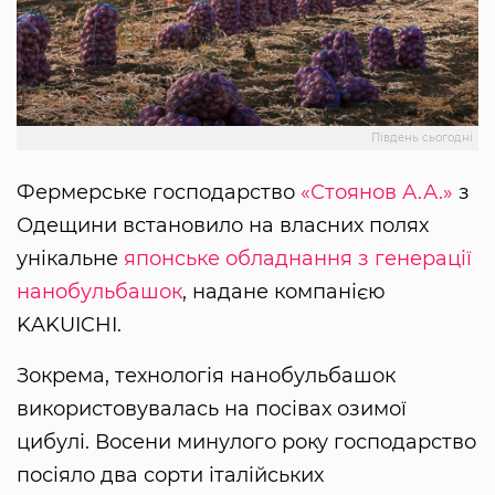
Південь сьогодні
Фермерське господарство
«Стоянов А.А.»
з
Одещини встановило на власних полях
унікальне
японське обладнання з генерації
нанобульбашок
, надане компанією
KAKUICHI.
Зокрема, технологія нанобульбашок
використовувалась на посівах озимої
цибулі. Восени минулого року господарство
посіяло два сорти італійських