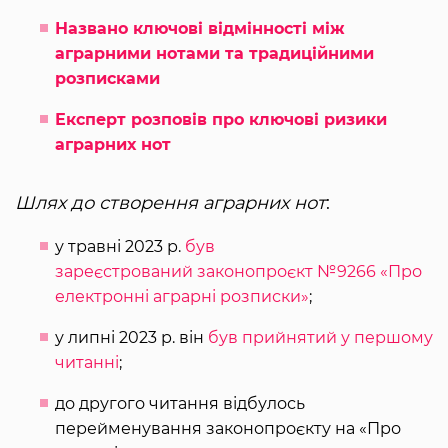
Названо ключові відмінності між
аграрними нотами та традиційними
розписками
Експерт розповів про ключові ризики
аграрних нот
Шлях до створення аграрних нот
:
у травні 2023 р.
був
зареєстрований законопроєкт №9266 «Про
електронні аграрні розписки»
;
у липні 2023 р. він
був прийнятий у першому
читанні
;
до другого читання відбулось
перейменування законопроєкту на «Про