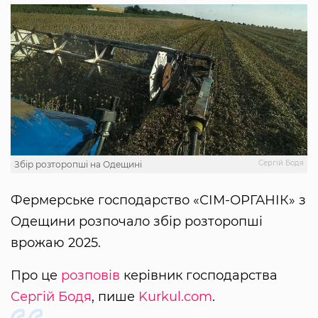
Сергій Бодя
Збір розторопші на Одещині
Фермерське господарство «СІМ-ОРГАНІК» з
Одещини розпочало збір розторопші
врожаю 2025.
Про це
розповів
керівник господарства
Сергій Бодя
, пише
Kurkul.com
.