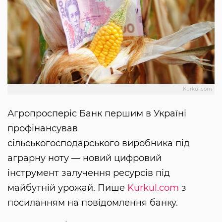
Kurkul.com
Агропросперіс Банк першим в Україні
профінансував
сільськогосподарського виробника під
аграрну ноту — новий цифровий
інструмент залучення ресурсів під
майбутній урожай. Пише
Kurkul.com
з
посиланням на повідомлення банку.