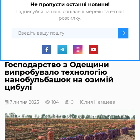
Не пропусти останні новини!
Підписуйся на наші соціальні мережі та e-mail
розсилку.
Господарство з Одещини
випробувало технологію
нанобульбашок на озимій
цибулі
7 липня 2025
184
0
Юлия Немцева