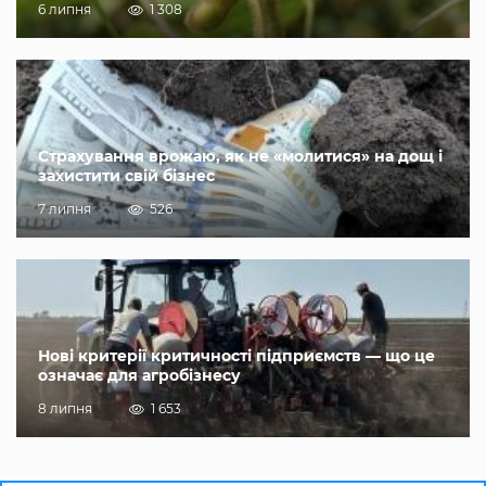
6 липня
1 308
Страхування врожаю, як не «молитися» на дощ і
захистити свій бізнес
7 липня
526
Нові критерії критичності підприємств — що це
означає для агробізнесу
8 липня
1 653