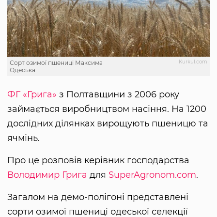
Kurkul.com
Сорт озимої пшениці Максима
Одеська
ФГ «Грига»
з Полтавщини з 2006 року
займається виробництвом насіння. На 1200
дослідних ділянках вирощують пшеницю та
ячмінь.
Про це розповів керівник господарства
Володимир Грига
для
SuperAgronom.com
.
Загалом на демо-полігоні представлені
сорти озимої пшениці одеської селекції