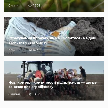
6 липня
1 308
Страхування врожаю, як не «молитися» на дощ і
захистити свій бізнес
7 липня
526
Нові критерії критичності підприємств — що це
означає для агробізнесу
8 липня
1 653