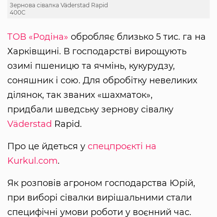
Зернова сівалка Väderstad Rapid
400C
ТОВ «Родіна»
обробляє близько 5 тис. га на
Харківщині. В господарстві вирощують
озимі пшеницю та ячмінь, кукурудзу,
соняшник і сою. Для обробітку невеликих
ділянок, так званих «шахматок»,
придбали шведську зернову сівалку
Väderstad
Rapid.
Про це йдеться у
спецпроєкті на
Kurkul.com
.
Як розповів агроном господарства Юрій,
при виборі сівалки вирішальними стали
специфічні умови роботи у воєнний час.