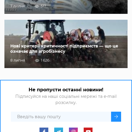
7 липня
517
Нові критерії критичності підприємств — що це
означає для агробізнесу
8 липня
1 626
Не пропусти останні новини!
Підписуйся на наші соціальні мережі та e-mail
розсилку.