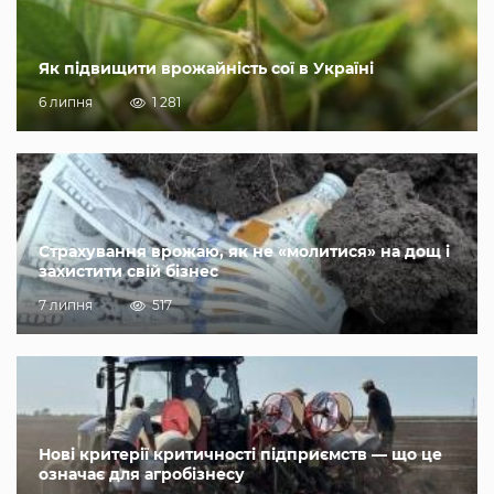
Як підвищити врожайність сої в Україні
6 липня
1 281
Страхування врожаю, як не «молитися» на дощ і
захистити свій бізнес
7 липня
517
Нові критерії критичності підприємств — що це
означає для агробізнесу