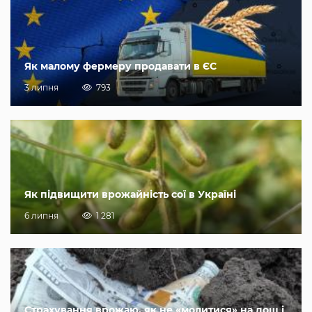
Як малому фермеру продавати в ЄС
3 липня
793
Як підвищити врожайність сої в Україні
6 липня
1 281
Страхування врожаю, як не «молитися» на дощ і