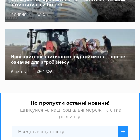
захистити свій бізнес
7 липня
517
Нові критерії критичності підприємств — що це
означає для агробізнесу
8 липня
1 626
Не пропусти останні новини!
Підписуйся на наші соціальні мережі та e-mail
розсилку.