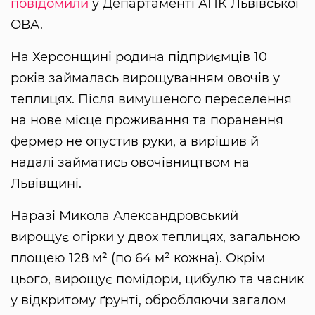
повідомили
у Департаменті АПК Львівської
ОВА.
На Херсонщині родина підприємців 10
років займалась вирощуванням овочів у
теплицях. Після вимушеного переселення
на нове місце проживання та поранення
фермер не опустив руки, а вирішив й
надалі займатись овочівництвом на
Львівщині.
Наразі Микола Александровський
вирощує огірки у двох теплицях, загальною
площею 128 м² (по 64 м² кожна). Окрім
цього, вирощує помідори, цибулю та часник
у відкритому ґрунті, обробляючи загалом