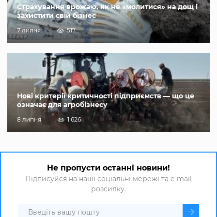
Страхування врожаю, як не «молитися» на дощ і
захистити свій бізнес
7 липня
517
Нові критерії критичності підприємств — що це
означає для агробізнесу
8 липня
1 626
Не пропусти останні новини!
Підписуйся на наші соціальні мережі та e-mail
розсилку.