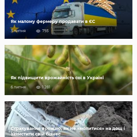
Як малому фермеру продавати в ЄС
3 липня
793
Як підвищити врожайність сої в Україні
6 липня
1 281
Страхування врожаю, як не «молитися» на дощ і
захистити свій бізнес