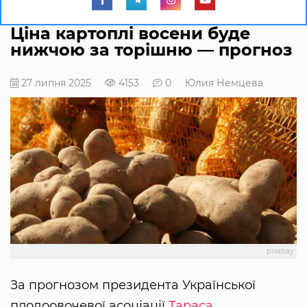
Ціна картоплі восени буде
нижчою за торішню — прогноз
27 липня 2025
4153
0
Юлия Немцева
pixabay
За прогнозом президента Української
плодоовочевої асоціації
Тараса