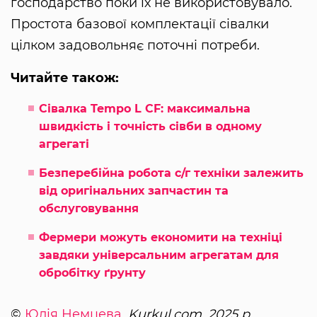
господарство поки їх не використовувало.
Простота базової комплектації сівалки
цілком задовольняє поточні потреби.
Читайте також:
Сівалка Tempo L CF: максимальна
швидкість і точність сівби в одному
агрегаті
Безперебійна робота с/г техніки залежить
від оригінальних запчастин та
обслуговування
Фермери можуть економити на техніці
завдяки універсальним агрегатам для
обробітку ґрунту
©
Юлія Немцева
, Kurkul.com, 2025 р.