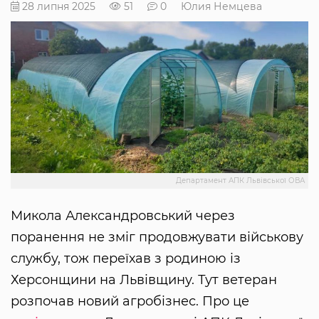
28 липня 2025
51
0
Юлия Немцева
Департамент АПК Львівської ОВА
Микола Александровський через
поранення не зміг продовжувати військову
службу, тож переїхав з родиною із
Херсонщини на Львівщину. Тут ветеран
розпочав новий агробізнес. Про це