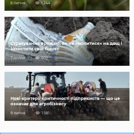
6 липня
1 244
Страхування врожаю, як не «молитися» на дощ і
захистити свій бізнес
7 липня
502
Нові критерії критичності підприємств — що це
означає для агробізнесу
8 липня
1 581