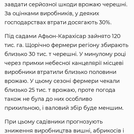
завдати серйозної шкоди врожаю черешні.
За оцінками виробників, у деяких
господарствах втрати досягають 30%.
Під садами Афьон-Карахісар зайнято 120
тис. га. Щорічно фермери регіону збирають
близько 30 тис. т черешні. У минулому році
через примхи небесної канцелярії місцеві
виробники втратили близько половини
врожаю. У цьому сезоні фермери чекали
близько 25 тис. т врожаю, проте погода
також не була до них особливо
прихильною, і валовий збір буде меншим.
При цьому садівники прогнозують
зниження виробництва вишні, абрикосів і