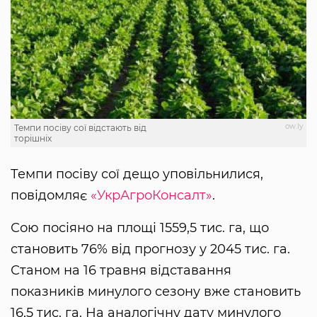
ow.ly
Темпи посіву сої відстають від
торішніх
Темпи посіву сої дещо уповільнилися,
повідомляє
«УкрАгроКонсалт»
.
Сою посіяно на площі 1559,5 тис. га, що
становить 76% від прогнозу у 2045 тис. га.
Станом на 16 травня відставання
показників минулого сезону вже становить
16,5 тис. га. На аналогічну дату минулого