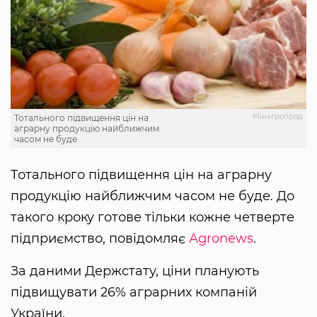
Мінагропрод
Тотального підвищення цін на
аграрну продукцію найближчим
часом не буде
Тотального підвищення цін на аграрну
продукцію найближчим часом не буде. До
такого кроку готове тільки кожне четверте
підприємство, повідомляє
Аgronews
.
За даними Держстату, ціни планують
підвищувати 26% аграрних компаній
України.