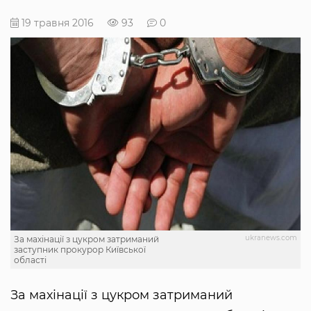
19 травня 2016
93
0
ukranews.com
За махінації з цукром затриманий
заступник прокурор Київської
області
За махінації з цукром затриманий