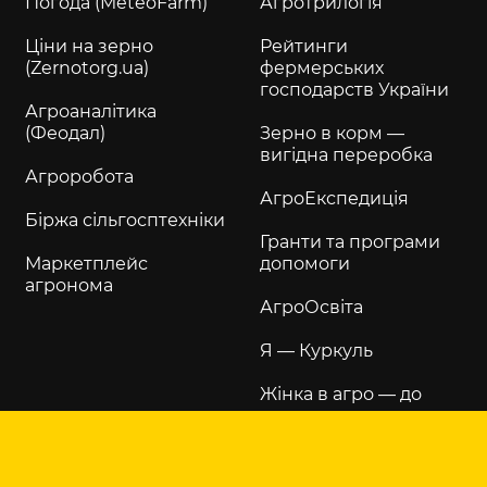
Погода (MeteoFarm)
Агротрилогія
Ціни на зерно
Рейтинги
(Zernotorg.ua)
фермерських
господарств України
Агроаналітика
(Феодал)
Зерно в корм —
вигідна переробка
Агроробота
АгроЕкспедиція
Біржа сільгосптехніки
Гранти та програми
Маркетплейс
допомоги
агронома
АгроОсвіта
Я — Куркуль
Жінка в агро — до
щастя
Хвала рукам, що
пахнуть хлібом