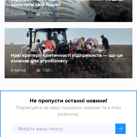
захистити свій бізнес
7 липня
502
Нові критерії критичності підприємств — що це
означає для агробізнесу
8 липня
1 581
Не пропусти останні новини!
Підписуйся на наші соціальні мережі та e-mail
розсилку.