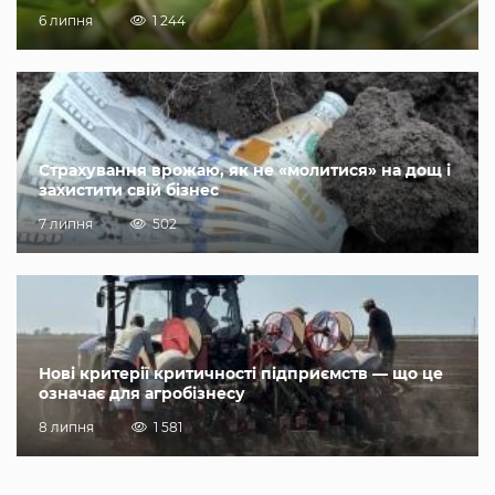
6 липня
1 244
Страхування врожаю, як не «молитися» на дощ і
захистити свій бізнес
7 липня
502
Нові критерії критичності підприємств — що це
означає для агробізнесу
8 липня
1 581