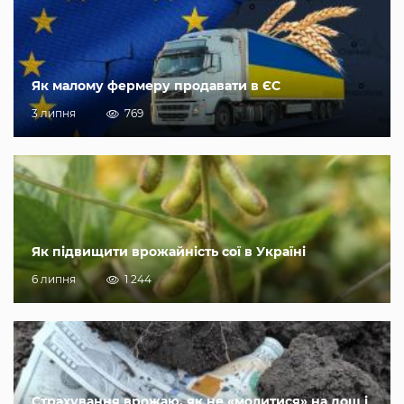
Як малому фермеру продавати в ЄС
3 липня
769
Як підвищити врожайність сої в Україні
6 липня
1 244
Страхування врожаю, як не «молитися» на дощ і