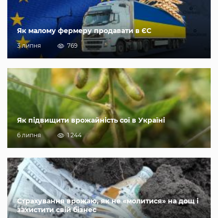
Як малому фермеру продавати в ЄС
3 липня
769
Як підвищити врожайність сої в Україні
6 липня
1 244
Страхування врожаю, як не «молитися» на дощ і
захистити свій бізнес