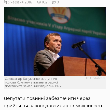
3 червня 2016
102
0
latifundist.com
Олександр Бакуменко, заступник
голови Комітету з питань аграрної
політики та земельних відносин ВРУ
Депутати повинні забезпечити через
прийняття законодавчих актів можливості