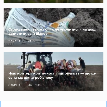
Страхування врожаю, як не «молитися» на дощ і
захистити свій бізнес
7 липня
506
Нові критерії критичності підприємств — що це
означає для агробізнесу
8 липня
1 598