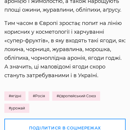
аронією і жимолостю, а також нарощують
площі ожини, журавлини, обліпихи, аґрусу.
Тим часом в Європі зростає попит на лінію
корисних у косметології і харчуванні
«супер-фруктів», в яку входять такі ягоди, як:
лохина, чорниця, журавлина, морошка,
обліпиха, чорноплідна аронія, ягоди годжі.
А значить, ці маловідомі ягоди скоро
стануть затребуваними і в Україні.
#ягідні
#Росія
#Європейський Союз
#урожай
ПОДІЛИТИСЯ В СОЦМЕРЕЖАХ