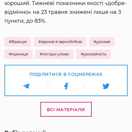
хороший. Тижневі показники якості «добре-
відмінно» на 23 травня знижені лише на 3
пункти, до 83%.
#Франція
#зернові й зернобобові
#урожай
#пшениця
#погодні умови
#урожайність
ПОДІЛИТИСЯ В СОЦМЕРЕЖАХ
ВСІ МАТЕРІАЛИ