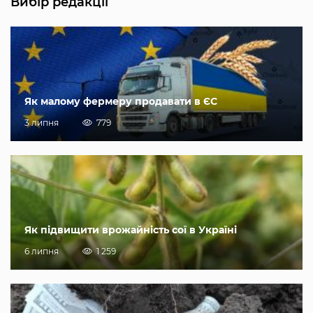
Вибір редакції
Як малому фермеру продавати в ЄС
3 липня
779
Як підвищити врожайність сої в Україні
6 липня
1 259