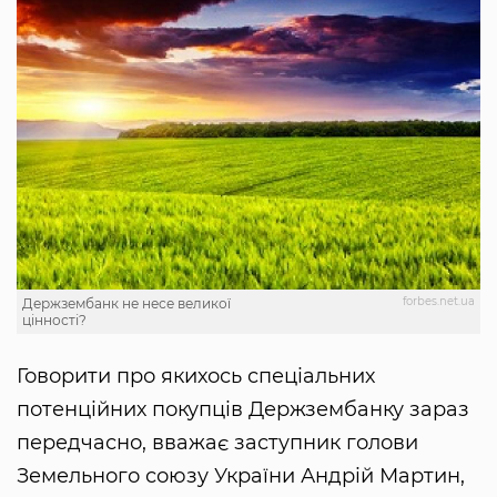
forbes.net.ua
Держзембанк не несе великої
цінності?
Говорити про якихось спеціальних
потенційних покупців Держзембанку зараз
передчасно, вважає заступник голови
Земельного союзу України Андрій Мартин,