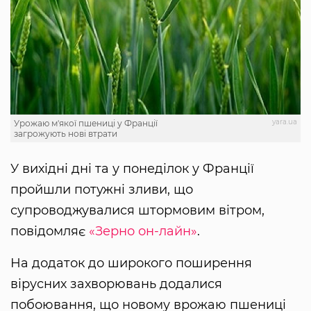
yara.ua
Урожаю м'якої пшениці у Франції
загрожують нові втрати
У вихідні дні та у понеділок у Франції
пройшли потужні зливи, що
супроводжувалися штормовим вітром,
повідомляє
«Зерно он-лайн»
.
На додаток до широкого поширення
вірусних захворювань додалися
побоювання, що новому врожаю пшениці