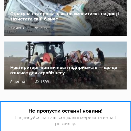
Страхування врожаю, як не «молитися» на дощ і
захистити свій бізнес
7 липня
506
Нові критерії критичності підприємств — що це
означає для агробізнесу
8 липня
1 598
Не пропусти останні новини!
Підписуйся на наші соціальні мережі та e-mail
розсилку.