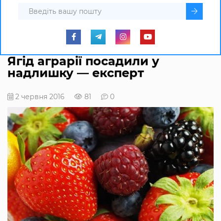
Ягід аграрії посадили у
надлишку — експерт
2 червня 2016
81
0