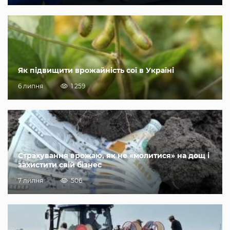
Як підвищити врожайність сої в Україні
6 липня
1 259
Страхування врожаю, як не «молитися» на дощ і
захистити свій бізнес
7 липня
506