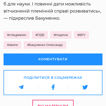
б для науки. І повинні дати можливість
вітчизняній племінній справі розвиватись»,
— підкреслив Бакуменко.
#спецрежим
#ПДВ
#податки
#ВРУ
#земля
#Бакуменко Олександр
КОМЕНТУВАТИ
ПОДІЛИТИСЯ В СОЦМЕРЕЖАХ