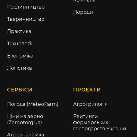
Рослинництво
Породи
Тваринництво
Практика
Технології
Економіка
Логістика
СЕРВІСИ
ПРОЕКТИ
Погода (MeteoFarm)
Агротрилогія
Ціни на зерно
Рейтинги
(Zernotorg.ua)
фермерських
господарств України
Агроаналітика