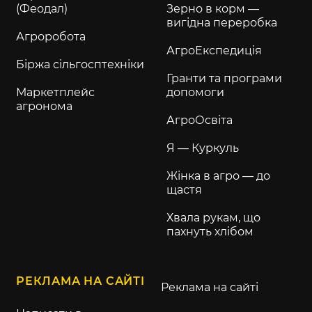
(Феодал)
Зерно в корм —
вигідна переробка
Агроробота
АгроЕкспедиція
Біржа сільгосптехніки
Гранти та програми
Маркетплейс
допомоги
агронома
АгроОсвіта
Я — Куркуль
Жінка в агро — до
щастя
Хвала рукам, що
пахнуть хлібом
РЕКЛАМА НА САЙТІ
Реклама на сайті