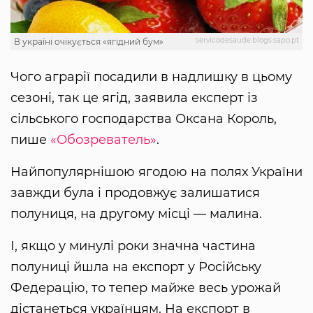
servicodesaude.blogs.sapo.pt
В україні очікується «ягідний бум»
Чого аграрії посадили в надлишку в цьому
сезоні, так це ягід, заявила експерт із
сільського господарства Оксана Король,
пише
«Обозреватель»
.
Найпопулярнішою ягодою на полях України
завжди була і продовжує залишатися
полуниця, на другому місці — малина.
І, якщо у минулі роки значна частина
полуниці йшла на експорт у Російську
Федерацію, то тепер майже весь урожай
дістанеться українцям. На експорт в