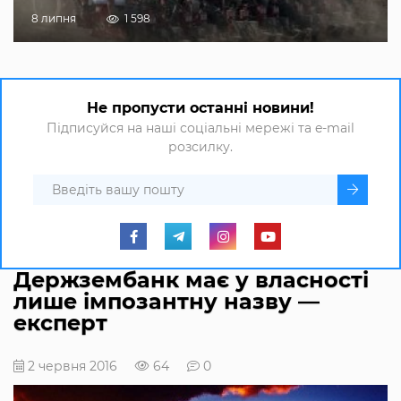
8 липня
1 598
Не пропусти останні новини!
Підписуйся на наші соціальні мережі та e-mail
розсилку.
Держзембанк має у власності
лише імпозантну назву —
експерт
2 червня 2016
64
0