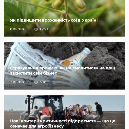
Як підвищити врожайність сої в Україні
6 липня
1 259
Страхування врожаю, як не «молитися» на дощ і
захистити свій бізнес
7 липня
506
Нові критерії критичності підприємств — що це
означає для агробізнесу