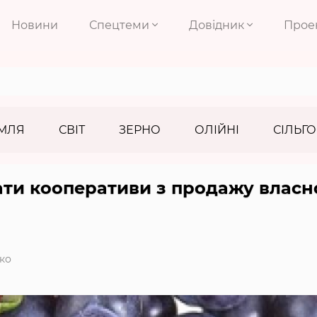
Новини
Спецтеми
Довідник
Прое
МЛЯ
СВІТ
ЗЕРНО
ОЛІЙНІ
СІЛЬГО
ти кооперативи з продажу власн
ко