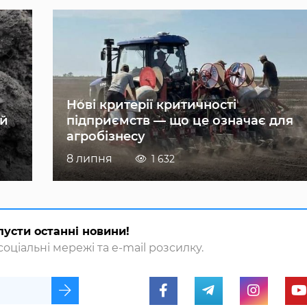
Нові критерії критичності
ій
підприємств — що це означає для
агробізнесу
8 липня
1 632
пусти останні новини!
оціальні мережі та e-mail розсилку.