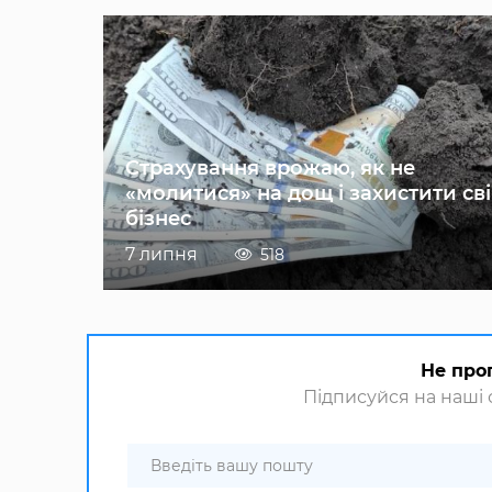
Страхування врожаю, як не
«молитися» на дощ і захистити св
бізнес
7 липня
518
Не про
Підписуйся на наші с