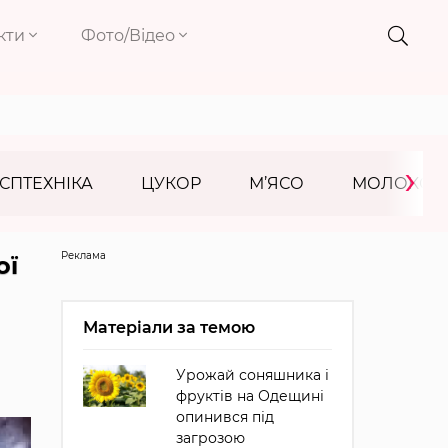
кти
Фото/Відео
›
СПТЕХНІКА
ЦУКОР
М’ЯСО
МОЛОКО
Реклама
ої
Матеріали за темою
Урожай соняшника і
фруктів на Одещині
опинився під
загрозою