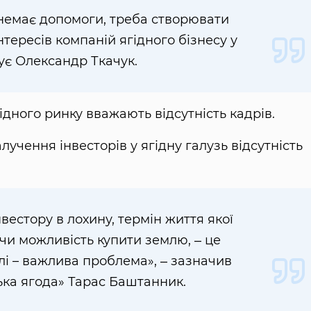
 немає допомоги, треба створювати
нтересів компаній ягідного бізнесу у
ує Олександр Ткачук.
ного ринку вважають відсутність кадрів.
учення інвесторів у ягідну галузь відсутність
вестору в лохину, термін життя якої
ючи можливість купити землю, ‒ це
лі – важлива проблема», ‒ зазначив
ька ягода» Тарас Баштанник.