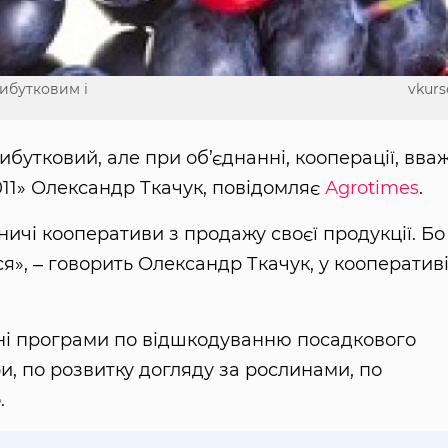
рибутковим і
vkurs
ибутковий, але при об’єднанні, кооперації, вва
11» Олександр Ткачук, повідомляє
Аgrotimes
.
чі кооперативи з продажу своєї продукції. Бо
я», ‒ говорить Олександр Ткачук, у кооператив
вні програми по відшкодуванню посадкового
и, по розвитку догляду за рослинами, по
.