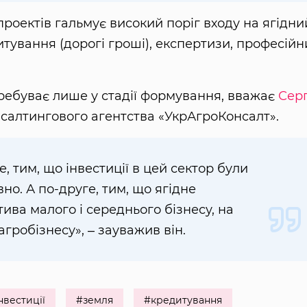
проектів гальмує високий поріг входу на ягідни
итування (дорогі гроші), експертизи, професійн
еребуває лише у стадії формування, вважає
Серг
нсалтингового агентства «УкрАгроКонсалт».
, тим, що інвестиції в цей сектор були
но. А по-друге, тим, що ягідне
ива малого і середнього бізнесу, на
агробізнесу», ‒ зауважив він.
нвестиції
#земля
#кредитування