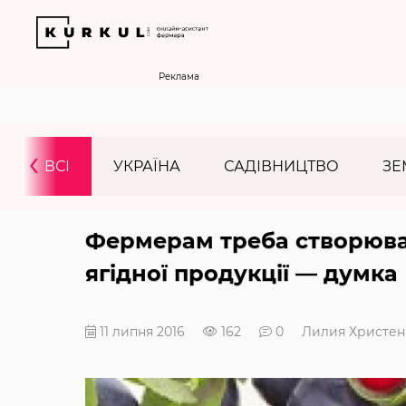
Реклама
‹
ВСІ
УКРАЇНА
САДІВНИЦТВО
ЗЕ
Фермерам треба створюва
ягідної продукції — думка
11 липня 2016
162
0
Лилия Христен