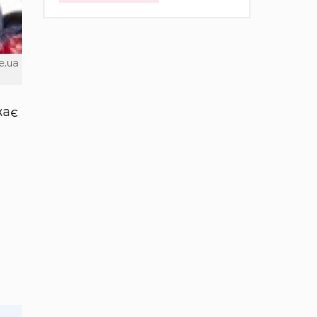
e.ua
жає
і