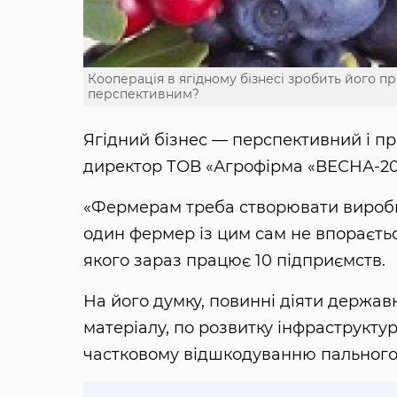
Кооперація в ягідному бізнесі зробить його п
перспективним?
Ягідний бізнес — перспективний і пр
директор ТОВ «Агрофірма «ВЕСНА-20
«Фермерам треба створювати виробни
один фермер із цим сам не впораєтьс
якого зараз працює 10 підприємств.
На його думку, повинні діяти держа
матеріалу, по розвитку інфраструктур
частковому відшкодуванню пального