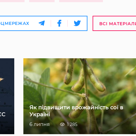
ОЦМЕРЕЖАХ
ВСІ МАТЕРІАЛ
Як підвищити врожайність сої в
ЄС
Україні
6 липня
1 285