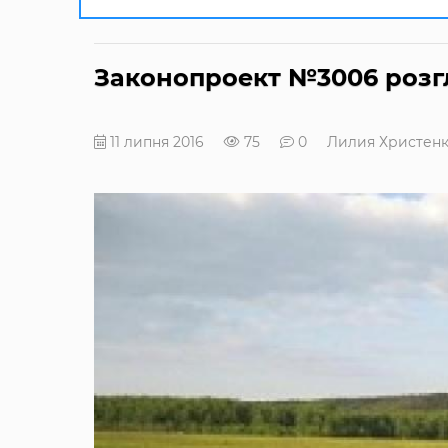
Законопроект №3006 розгл
11 липня 2016
75
0
Лилия Христен