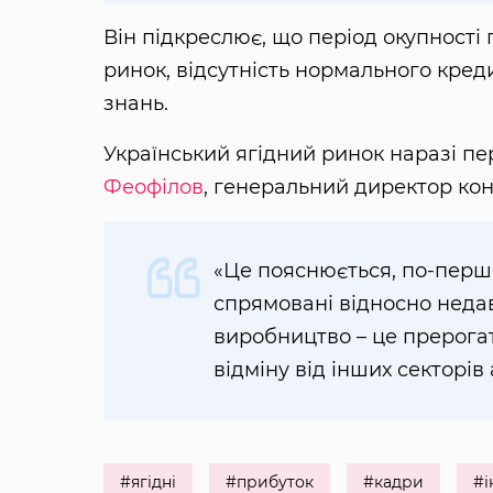
Він підкреслює, що період окупності 
ринок, відсутність нормального кред
знань.
Український ягідний ринок наразі п
Феофілов
, генеральний директор ко
«Це пояснюється, по-перше
спрямовані відносно недав
виробництво – це прерогат
відміну від інших секторів 
#ягідні
#прибуток
#кадри
#і