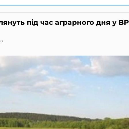
януть під час аграрного дня у В
ко