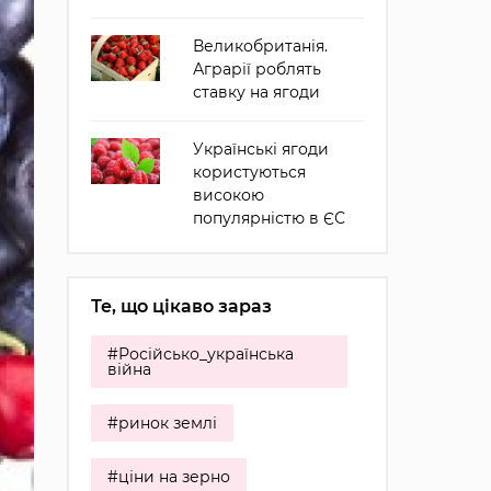
Великобританія.
Аграрії роблять
ставку на ягоди
Українські ягоди
користуються
високою
популярністю в ЄС
Те, що цікаво зараз
#Російсько_українська
війна
#ринок землі
#ціни на зерно