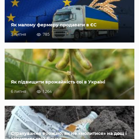
Як малому фермеру продавати в ЄС
3 липня
785
Як підвищити врожайність сої в Україні
6 липня
1 264
Страхування врожаю, як не «молитися» на дощ і