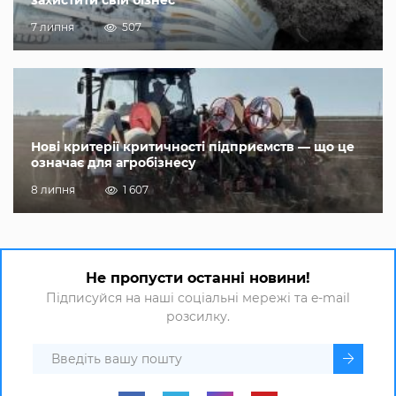
захистити свій бізнес
7 липня
507
Нові критерії критичності підприємств — що це
означає для агробізнесу
8 липня
1 607
Не пропусти останні новини!
Підписуйся на наші соціальні мережі та e-mail
розсилку.