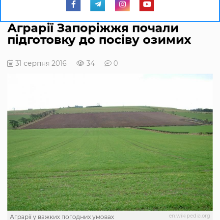
Аграрії Запоріжжя почали
підготовку до посіву озимих
31 серпня 2016
34
0
en.wikipedia.org
Аграрії у важких погодних умовах