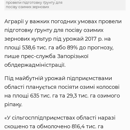
провели підготовку ґрунту для
посіву озимих зернових
Аграрії у важких погодних умовах провели
підготовку ґрунту для посіву озимих
зернових культур під урожай 2017 р. на
площі 538,6 тис. га або 89% до прогнозу,
пише прес-служба Запорізької
облдержадміністрації.
Під майбутній урожай підприємствами
області планується посіяти озимі колосові
на площі 635 тис. га та 29,3 тис. га озимого
ріпаку.
«У сільгосппідприємствах області наразі
скошено та обмолочено 816,4 тис. га