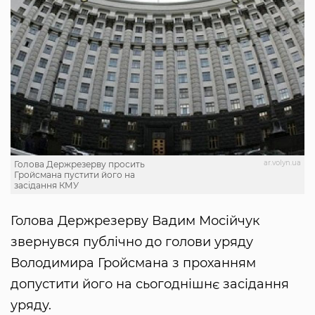
ar.volyn.ua
Голова Держрезерву просить
Гройсмана пустити його на
засідання КМУ
Голова Держрезерву Вадим Мосійчук
звернувся публічно до голови уряду
Володимира Гройсмана з проханням
допустити його на сьогоднішнє засідання
уряду.