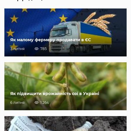
Як малому фермеру продавати в ЄС
3 липня
785
Як підвищити врожайність сої в Україні
6 липня
1 264