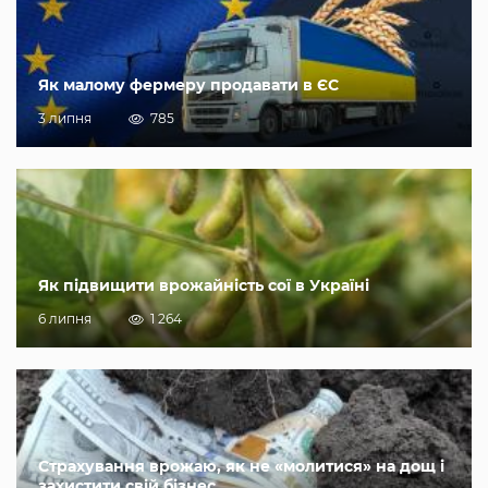
Як малому фермеру продавати в ЄС
3 липня
785
Як підвищити врожайність сої в Україні
6 липня
1 264
Страхування врожаю, як не «молитися» на дощ і
захистити свій бізнес