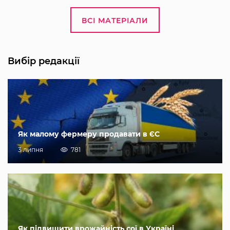
ВСІ МАТЕРІАЛИ
Вибір редакції
Як малому фермеру продавати в ЄС
3 липня
781
Як підвищити врожайність сої в Україні