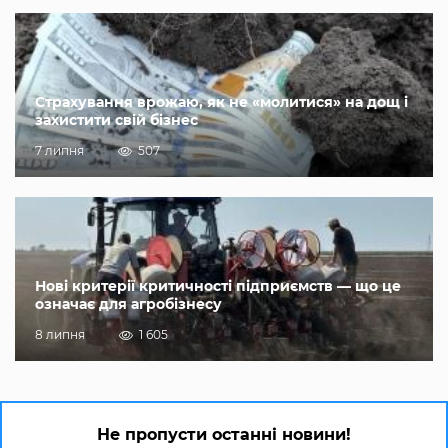
Страхування врожаю, як не «молитися» на дощ і
захистити свій бізнес
7 липня
507
Нові критерії критичності підприємств — що це
означає для агробізнесу
8 липня
1 605
Не пропусти останні новини!