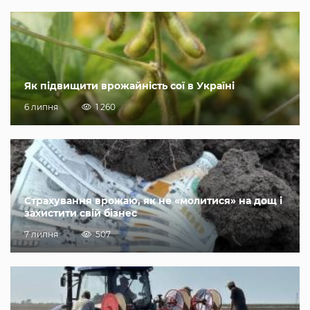
Як підвищити врожайність сої в Україні
6 липня
1 260
Страхування врожаю, як не «молитися» на дощ і
захистити свій бізнес
7 липня
507