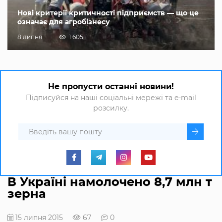
Нові критерії критичності підприємств — що це
означає для агробізнесу
8 липня
1 605
Не пропусти останні новини!
Підписуйся на наші соціальні мережі та e-mail
розсилку.
В Україні намолочено 8,7 млн т
зерна
15 липня 2015
67
0