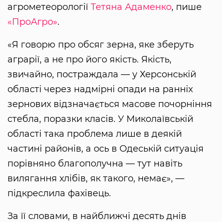
агрометеорології
Тетяна Адаменко
, пише
«ПроАгро»
.
«Я говорю про обсяг зерна, яке зберуть
аграрії, а не про його якість. Якість,
звичайно, постраждала — у Херсонській
області через надмірні опади на ранніх
зернових відзначається масове почорніння
стебла, поразки класів. У Миколаївській
області така проблема лише в деякій
частині районів, а ось в Одеській ситуація
порівняно благополучна — тут навіть
вилягання хлібів, як такого, немає», —
підкреслила фахівець.
За її словами, в найближчі десять днів