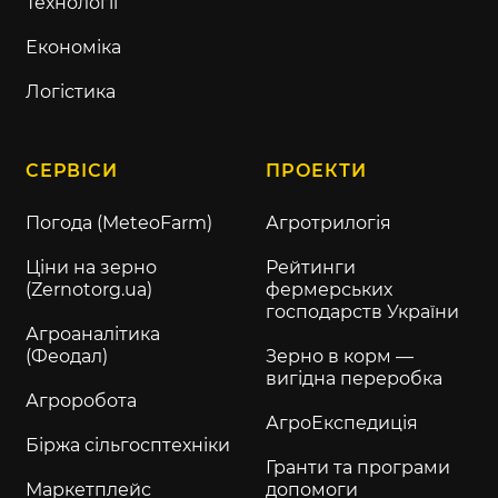
Технології
Економіка
Логістика
СЕРВІСИ
ПРОЕКТИ
Погода (MeteoFarm)
Агротрилогія
Ціни на зерно
Рейтинги
(Zernotorg.ua)
фермерських
господарств України
Агроаналітика
(Феодал)
Зерно в корм —
вигідна переробка
Агроробота
АгроЕкспедиція
Біржа сільгосптехніки
Гранти та програми
Маркетплейс
допомоги