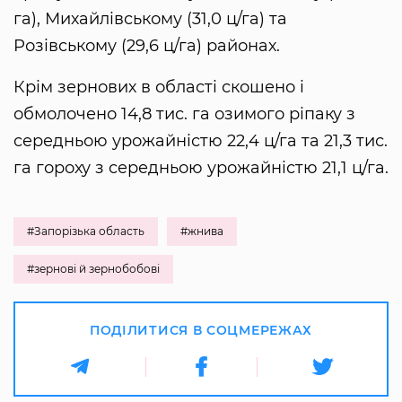
га), Михайлівському (31,0 ц/га) та
Розівському (29,6 ц/га) районах.
Крім зернових в області скошено і
обмолочено 14,8 тис. га озимого ріпаку з
середньою урожайністю 22,4 ц/га та 21,3 тис.
га гороху з середньою урожайністю 21,1 ц/га.
#Запорізька область
#жнива
#зернові й зернобобові
ПОДІЛИТИСЯ В СОЦМЕРЕЖАХ