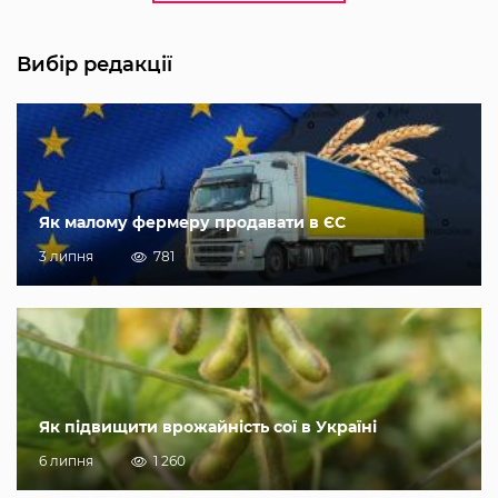
Вибір редакції
Як малому фермеру продавати в ЄС
3 липня
781
Як підвищити врожайність сої в Україні
6 липня
1 260