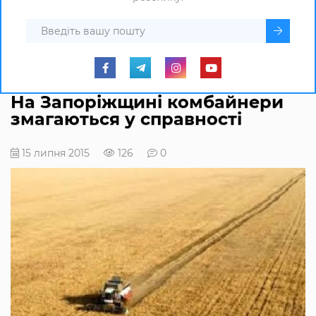
На Запоріжщині комбайнери
змагаються у справності
15 липня 2015
126
0