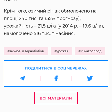
Крім того, озимий ріпак обмолочено на
площі 240 тис. га (35% прогнозу),
урожайність – 21,5 ц/га (у 2014 р. – 19,6 ц/га),
намолочено 516 тис. т насіння.
#зернові й зернобобові
#урожай
#Мінагропрод
ПОДІЛИТИСЯ В СОЦМЕРЕЖАХ
ВСІ МАТЕРІАЛИ