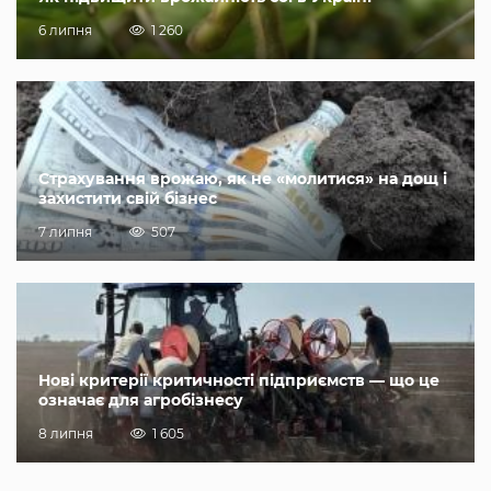
6 липня
1 260
Страхування врожаю, як не «молитися» на дощ і
захистити свій бізнес
7 липня
507
Нові критерії критичності підприємств — що це
означає для агробізнесу
8 липня
1 605