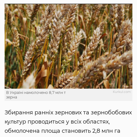
Kurkul.com
В Україні намолочено 8,7 млн т
зерна
Збирання ранніх зернових та зернобобових
культур проводиться у всіх областях,
обмолочена площа становить 2,8 млн га