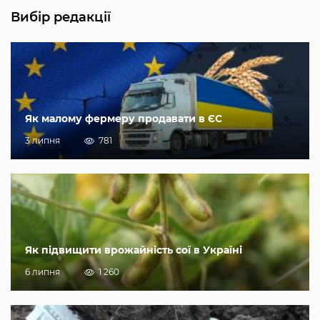
Вибір редакції
Як малому фермеру продавати в ЄС
3 липня
781
Як підвищити врожайність сої в Україні
6 липня
1 260