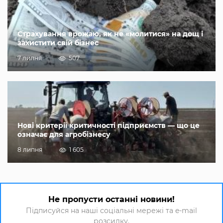
Страхування врожаю, як не «молитися» на дощ і
захистити свій бізнес
7 липня
507
Нові критерії критичності підприємств — що це
означає для агробізнесу
8 липня
1 605
Не пропусти останні новини!
Підписуйся на наші соціальні мережі та e-mail
розсилку.