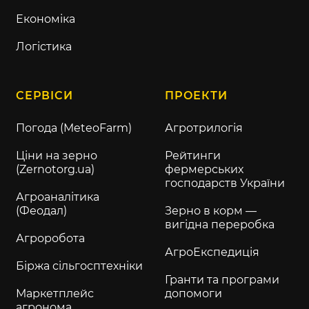
Економіка
Логістика
СЕРВІСИ
ПРОЕКТИ
Погода (MeteoFarm)
Агротрилогія
Ціни на зерно
Рейтинги
(Zernotorg.ua)
фермерських
господарств України
Агроаналітика
(Феодал)
Зерно в корм —
вигідна переробка
Агроробота
АгроЕкспедиція
Біржа сільгосптехніки
Гранти та програми
Маркетплейс
допомоги
агронома