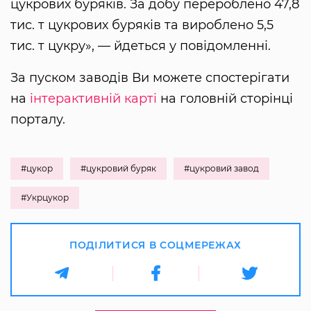
цукрових буряків. За добу перероблено 47,8
тис. т цукрових буряків та вироблено 5,5
тис. т цукру», — йдеться у повідомленні.
За пуском заводів Ви можете спостерігати
на
інтерактивній карті
на головній сторінці
порталу.
#цукор
#цукровий буряк
#цукровий завод
#Укрцукор
ПОДІЛИТИСЯ В СОЦМЕРЕЖАХ