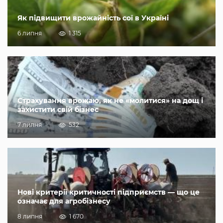
Як підвищити врожайність сої в Україні
6 липня
1 315
Страхування врожаю, як не «молитися» на дощ і
захистити свій бізнес
7 липня
532
Нові критерії критичності підприємств — що це
означає для агробізнесу
8 липня
1 670