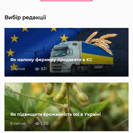
Вибір редакції
Як малому фермеру продавати в ЄС
3 липня
821
Як підвищити врожайність сої в Україні
6 липня
1 315