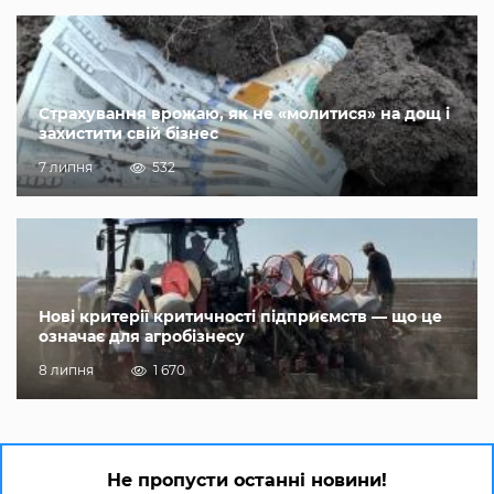
Страхування врожаю, як не «молитися» на дощ і
захистити свій бізнес
7 липня
532
Нові критерії критичності підприємств — що це
означає для агробізнесу
8 липня
1 670
Не пропусти останні новини!