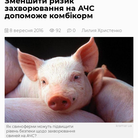
Зменшити ризик
захворювання на АЧС
допоможе комбікорм
8 вересня 2016
92
0
Лилия Христенко
kramar.ua
Як свиноферми можуть підвищити
рівень безпеки щодо захворювання
свиней на АЧС?