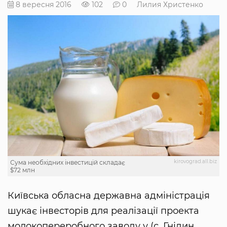
8 вересня 2016
102
0
Лилия Христенко
kirovograd.all.biz
Сума необхідних інвестицій складає
$72 млн
Київська обласна державна адміністрація
шукає інвесторів для реалізації проекта
молокопереробного заводу у (с. Гнідин,