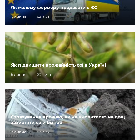
Як малому фермеру продавати в ЄС
3 липня
821
Як підвищити врожайність сої в Україні
6 липня
1 315
Страхування врожаю, як не «молитися» на дощ і
захистити свій бізнес
7 липня
532