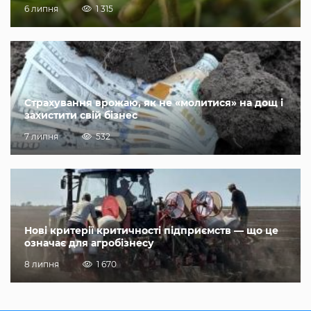
6 липня
1 315
Страхування врожаю, як не «молитися» на дощ і
захистити свій бізнес
7 липня
532
Нові критерії критичності підприємств — що це
означає для агробізнесу
8 липня
1 670