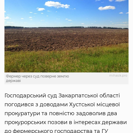
mihasik.pro
Фермер через суд поверне землю
державі
Господарський суд Закарпатської області
погодився з доводами Хустської місцевої
прокуратури та повністю задоволив два
прокурорських позови в інтересах держави
до фермерського господарства та ГУ