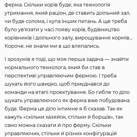
ферма. Скільки корів буде, яка технологія
утримання, який раціон, де ставить доїльний зал,
чи буде солома, і купа інших питань. А ще треба
було ув'язати у часі появу корів, будівництво
корівників і доїльного залу, вирощування кормів…
Короче, не знали ми в що вляпались.
І зрозумів я тоді, що моя перша задача — знайти
нормального технолога, який би став в
перспективі управляючим фермою. І треба
шукать його швидко, щоб приєднався до
команди на етапі проектування. Бо гибле то діло
шукать управляючого як ферма вже побудована
буде. Ферма це діло інтимне я б сказав. Так як
кажуть «скільки хазяйок, стільки й борщів», так
само можна сказати й про ферму. Скільки
управляючих, стільки й різних конфігурацій