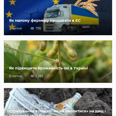
Як малому фермеру продавати в ЄС
3 липня
795
Як підвищити врожайність сої в Україні
6 липня
1 285
Страхування врожаю, як не «молитися» на дощ і
захистити свій бізнес