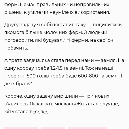
ферм. Немає правильних чи неправильних
рішень. Є уміле чи неуміле їх використання.
Другу задачу я собі поставив таку — подивитись
якомога більше молочних ферм. З людьми
поговорити, які будували ті ферми, на свої очі
побачить.
А третя задача, яка стала перед нами — земля. На
одну корову треба 1,2-1,5 га землі. Тож на наші
проектні 500 голів треба буде 600-800 га землі. І
де їх брать?
Короче, одну задачу вирішили — три нових
з'явилось. Як кажуть москалі «Жіть стало лучше,
жіть стало вєсєлєє!»