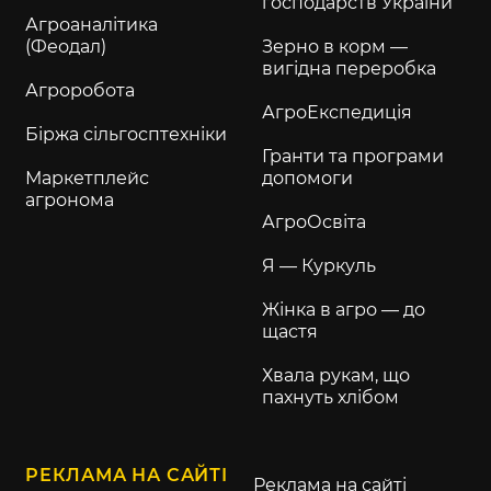
господарств України
Агроаналітика
(Феодал)
Зерно в корм —
вигідна переробка
Агроробота
АгроЕкспедиція
Біржа сільгосптехніки
Гранти та програми
Маркетплейс
допомоги
агронома
АгроОсвіта
Я — Куркуль
Жінка в агро — до
щастя
Хвала рукам, що
пахнуть хлібом
РЕКЛАМА НА САЙТІ
Реклама на сайті