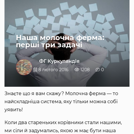
Наша молочна ферма:
перші три задачі
ФГ Куркуляндія
8 лютого 2016
1208
0
Знаєте що я вам скажу? Молочна ферма — то
найскладніша система, яку тільки можна собі
уявить!
Коли два стареньких корівники стали нашими,
ми сіли й задумались, якою ж має бути наша