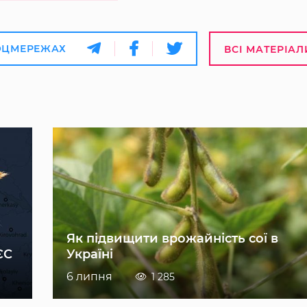
ОЦМЕРЕЖАХ
ВСІ МАТЕРІАЛ
Як підвищити врожайність сої в
ЄС
Україні
6 липня
1 285