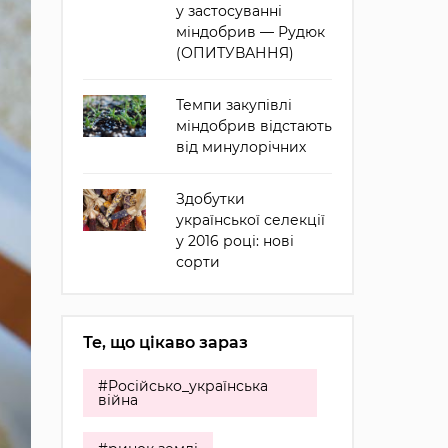
у застосуванні
міндобрив — Рудюк
(ОПИТУВАННЯ)
Темпи закупівлі
міндобрив відстають
від минулорічних
Здобутки
української селекції
у 2016 році: нові
сорти
Те, що цікаво зараз
#Російсько_українська
війна