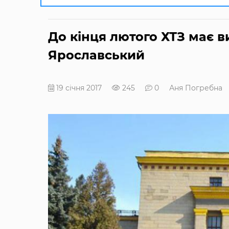
До кінця лютого ХТЗ має в
Ярославський
19 січня 2017
245
0
Аня Погребна