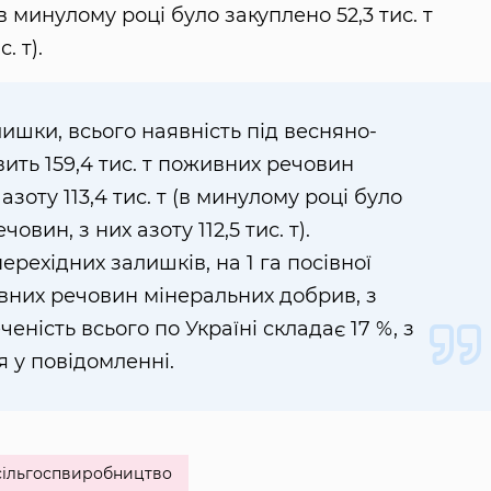
(в минулому році було закуплено 52,3 тис. т
. т).
ишки, всього наявність під весняно-
вить 159,4 тис. т поживних речовин
зоту 113,4 тис. т (в минулому році було
овин, з них азоту 112,5 тис. т).
ерехідних залишків, на 1 га посівної
вних речовин мінеральних добрив, з
еченість всього по Україні складає 17 %, з
я у повідомленні.
сільгоспвиробництво