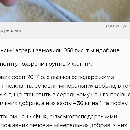
posevnaya
их речовин
ські аграрії замовили 958 тис. т міндобрив.
нститут охорони грунтів України».
вих робіт 2017 р. сільськогосподарськими
. т поживних речовин мінеральних добрив, в то
156,4 т, що становить в середньому на 1 га посівно
них добрив, з них азоту – 36 кг на 1 га посіву.
таном на 13 січня, сільськогосподарськими
т поживних речовин мінеральних добрив, з них