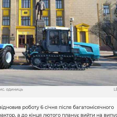
тис. одиниць
L
відновив роботу 6 січня після багатомісячного
ктор, а до кінця лютого планує вийти на випу