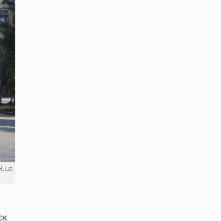
B.ua
ск