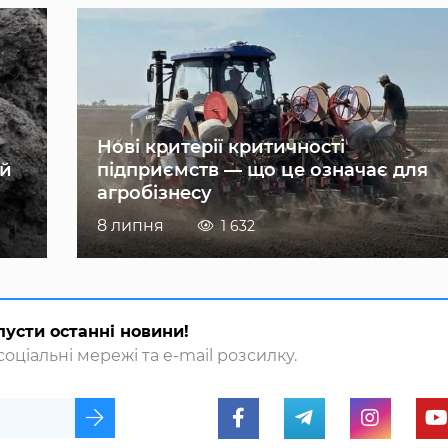
Нові критерії критичності
ій
підприємств — що це означає для
агробізнесу
8 липня
1 632
пусти останні новини!
оціальні мережі та e-mail розсилку.