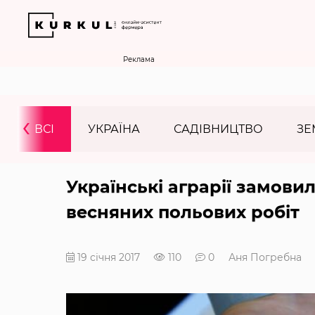
Реклама
‹
ВСІ
УКРАЇНА
САДІВНИЦТВО
ЗЕ
Українські аграрії замови
весняних польових робіт
19 січня 2017
110
0
Аня Погребна