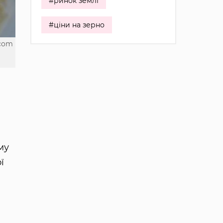
#ринок землі
#ціни на зерно
.com
му
ї