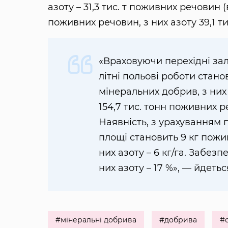
азоту – 31,3 тис. т поживних речовин 
поживних речовин, з них азоту 39,1 тис
«Враховуючи перехідні зал
літні польові роботи стано
мінеральних добрив, з них а
154,7 тис. тонн поживних реч
Наявність, з урахуванням п
площі становить 9 кг пожи
них азоту – 6 кг/га. Забезп
них азоту – 17 %», — йдетьс
#мінеральні добрива
#добрива
#