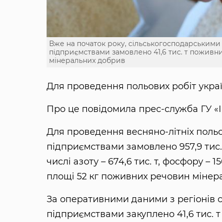
Вже на початок року, сільськогосподарськими
підприємствами замовлено 41,6 тис. т поживн
мінеральних добрив
Для проведення польових робіт україн
Про це повідомила прес-служба ГУ «І
Для проведення весняно-літніх польо
підприємствами замовлено 957,9 тис
числі азоту – 674,6 тис. т, фосфору – 
площі 52 кг поживних речовин мінераль
За оперативними даними з регіонів с
підприємствами закуплено 41,6 тис. 