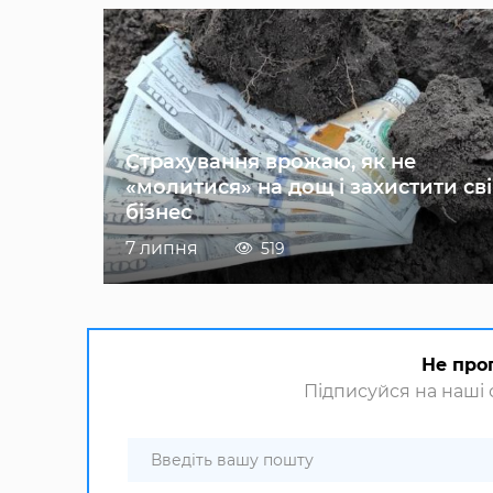
Страхування врожаю, як не
«молитися» на дощ і захистити св
бізнес
7 липня
519
Не про
Підписуйся на наші с