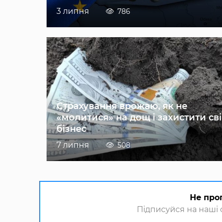
3 липня
786
Страхування врожаю, як не
«молитися» на дощ і захистити св
бізнес
7 липня
508
Не про
Підписуйся на наші с