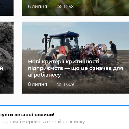
6 липня
1 268
Нові критерії критичності
ій
підприємств — що це означає для
агробізнесу
8 липня
1 609
пусти останні новини!
оціальні мережі та e-mail розсилку.