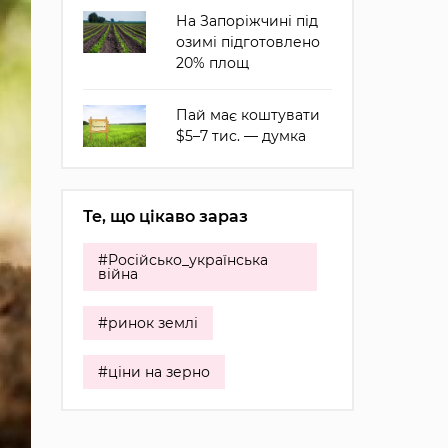
На Запоріжчині під
озимі підготовлено
20% площ
Пай має коштувати
$5–7 тис. — думка
Те, що цікаво зараз
#Російсько_українська
війна
#ринок землі
#ціни на зерно