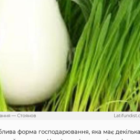
ання — Стоянов
Latifundist
лива форма господарювання, яка має декільк