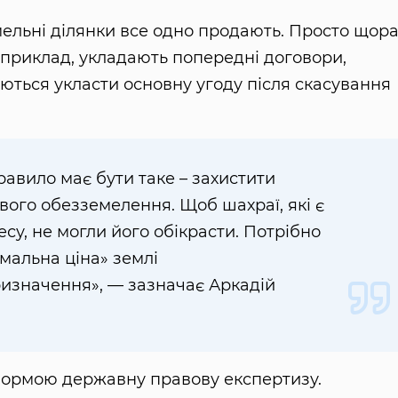
емельні ділянки все одно продають. Просто щор
приклад, укладають попередні договори,
уються укласти основну угоду після скасування
равило має бути таке – захистити
ого обезземелення. Щоб шахраї, які є
несу, не могли його обікрасти. Потрібно
мальна ціна» землі
ризначення», — зазначає Аркадій
нормою державну правову експертизу.