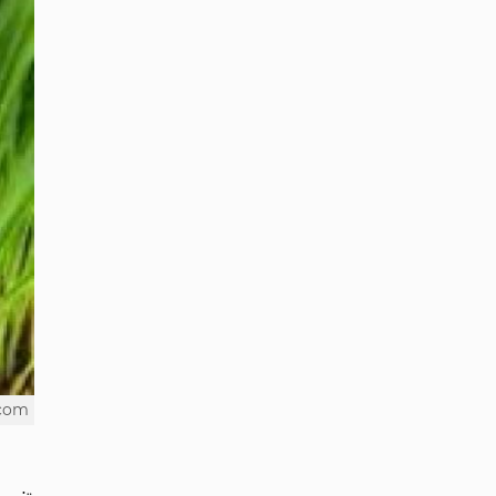
.com
а