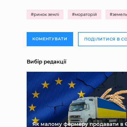
#ринок землі
#мораторій
#земель
КОМЕНТУВАТИ
ПОДІЛИТИСЯ В С
Вибір редакції
Як малому фермеру продавати в 