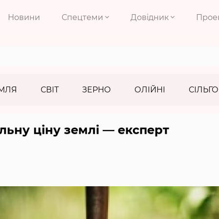
Новини
Спецтеми
Довідник
Прое
МЛЯ
СВІТ
ЗЕРНО
ОЛІЙНІ
СІЛЬГО
льну ціну землі — експерт