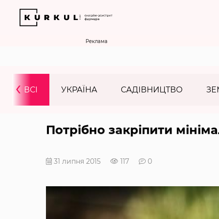
Реклама
‹
ВСІ
УКРАЇНА
САДІВНИЦТВО
ЗЕ
Потрібно закріпити мініма
31 липня 2015
117
0