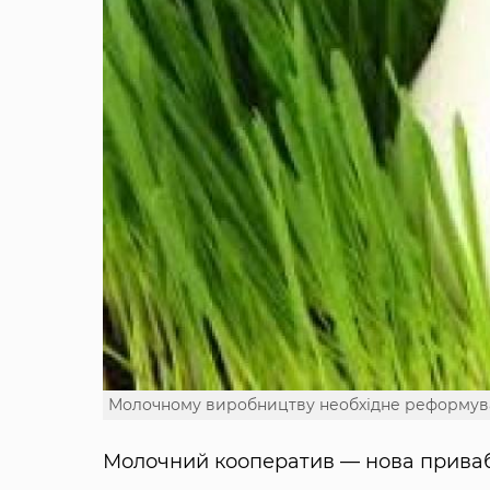
Молочному виробництву необхідне реформув
Молочний кооператив — нова приваб