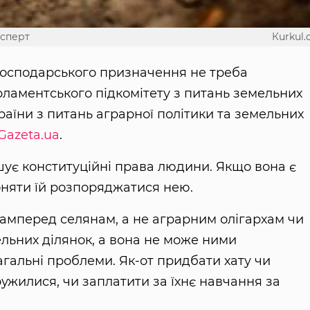
ксперт
Кurkul
господарського призначення не треба
рламентського підкомітету з питань земельних
раїни з питань аграрної політики та земельних
Gazeta.ua
.
шує конституційні права людини. Якщо вона є
оняти їй розпоряджатися нею.
амперед селянам, а не аграрним олігархам чи
мельних ділянок, а вона не може ними
гальні проблеми. Як-от придбати хату чи
ружилися, чи заплатити за їхнє навчання за