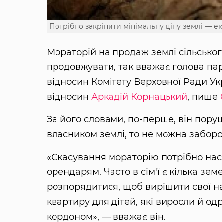
Потрібно закріпити мінімальну ціну землі — е
Мораторій на продаж землі сільсько
продовжувати, так вважає голова па
відносин Комітету Верховної Ради Ук
відносин
Аркадій Корнацький
, пише
За його словами, по-перше, він пору
власником землі, то не можна забор
«Скасування мораторію потрібно нас
орендарям. Часто в сім'ї є кілька зе
розпорядитися, щоб вирішити свої на
квартиру для дітей, які виросли й од
кордоном», — вважає він.