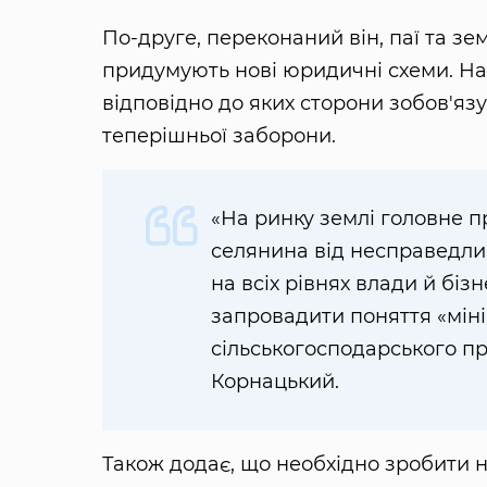
По-друге, переконаний він, паї та з
придумують нові юридичні схеми. На
відповідно до яких сторони зобов'яз
теперішньої заборони.
«На ринку землі головне п
селянина від несправедлив
на всіх рівнях влади й біз
запровадити поняття «міні
сільськогосподарського п
Корнацький.
Також додає, що необхідно зробити 