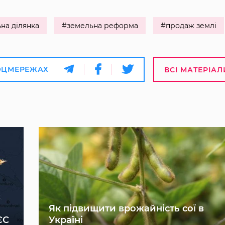
на ділянка
#земельна реформа
#продаж землі
ОЦМЕРЕЖАХ
ВСІ МАТЕРІАЛ
Як підвищити врожайність сої в
ЄС
Україні