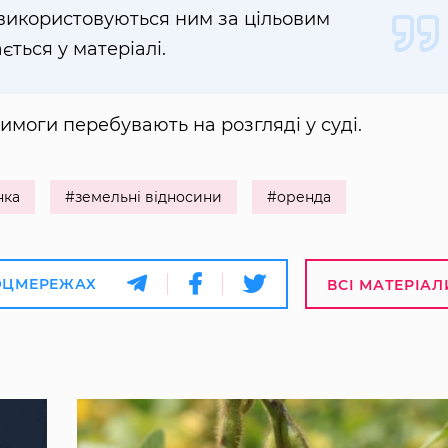
 використовуються ним за цільовим
ться у матеріалі.
имоги перебувають на розгляді у суді.
нка
#земельні відносини
#оренда
ОЦМЕРЕЖАХ
ВСІ МАТЕРІАЛ