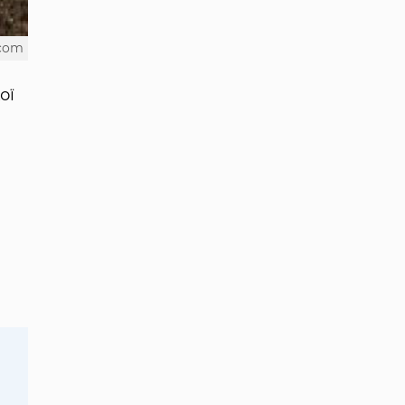
.com
ої