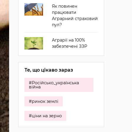
Як повинен
працювати
Аграрний страховий
пул?
Аграрії на 100%
забезпечені ЗЗР
Те, що цікаво зараз
#Російсько_українська
війна
#ринок землі
#ціни на зерно