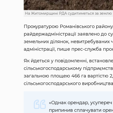
На Житомирщині РДА судитиметься за землю
Прокуратурою Романівського району 
райдержадміністрації заявлено до с
земельних ділянок, невитребуваних ча
адміністрації, пише прес-служба про
Як йдеться у повідомленні, встановле
сільськогосподарському підприємству
загальною площею 466 га вартістю 2
сільськогосподарського виробництва
«Однак орендар, усупереч 
припинив сплачувати оренд