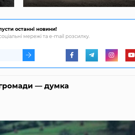
пусти останні новини!
оціальні мережі та e-mail розсилку.
 громади — думка