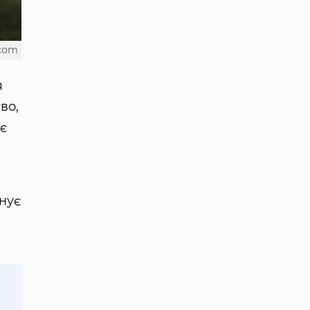
.com
я
во,
є
онує