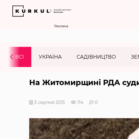
Реклама
‹
ВСІ
УКРАЇНА
САДІВНИЦТВО
ЗЕ
На Житомирщині РДА суди
3 серпня 2015
114
0