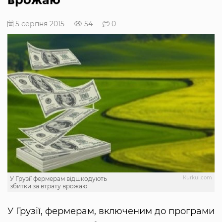
5 серпня 2015
54
0
Кurkul.com
У Грузії фермерам відшкодують
збитки за втрату врожаю
У Грузії, фермерам, включеним до програми