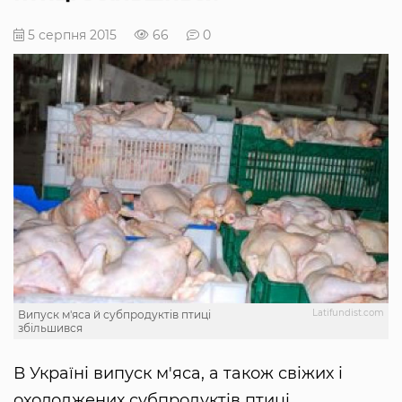
5 серпня 2015
66
0
Latifundist.com
Випуск м'яса й субпродуктів птиці
збільшився
В Україні випуск м'яса, а також свіжих і
охолоджених субпродуктів птиці