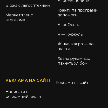
АгроЕкспедиція
Біржа сільгосптехніки
Гранти та програми
Маркетплейс
допомоги
агронома
АгроОсвіта
Я — Куркуль
Жінка в агро — до
щастя
Хвала рукам, що
пахнуть хлібом
РЕКЛАМА НА САЙТІ
Реклама на сайті
Написати в
рекламний відділ