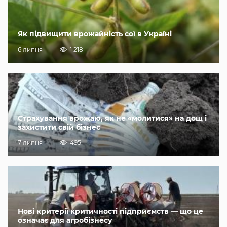
Як підвищити врожайність сої в Україні
6 липня
1 218
Страхування врожаю, як не «молитися» на дощ і
захистити свій бізнес
7 липня
495
Нові критерії критичності підприємств — що це
означає для агробізнесу