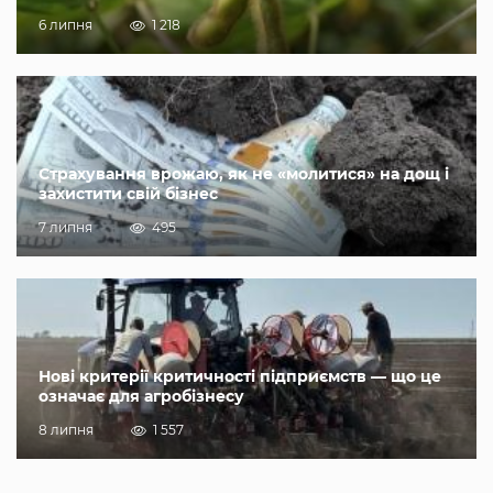
6 липня
1 218
Страхування врожаю, як не «молитися» на дощ і
захистити свій бізнес
7 липня
495
Нові критерії критичності підприємств — що це
означає для агробізнесу
8 липня
1 557