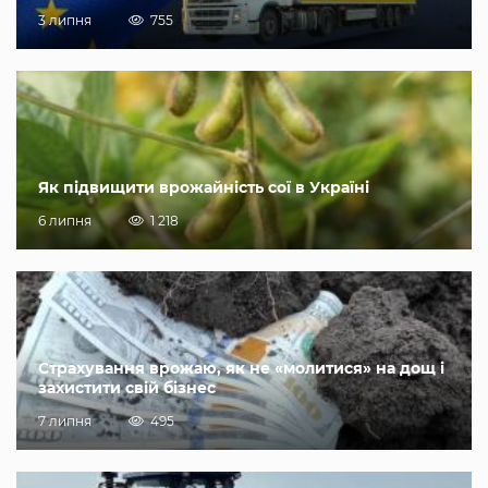
3 липня
755
Як підвищити врожайність сої в Україні
6 липня
1 218
Страхування врожаю, як не «молитися» на дощ і
захистити свій бізнес
7 липня
495