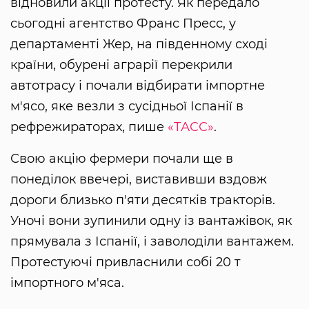
відновили акції протесту. Як передало
сьогодні агентство Франс Пресс, у
департаменті Жер, на південному сході
країни, обурені аграрії перекрили
автотрасу і почали відбирати імпортне
м'ясо, яке везли з сусідньої Іспанії в
рефрежираторах, пише
«ТАСС»
.
Свою акцію фермери почали ще в
понеділок ввечері, виставивши вздовж
дороги близько п'яти десятків тракторів.
Уночі вони зупинили одну із вантажівок, як
прямувала з Іспанії, і заволоділи вантажем.
Протестуючі привласнили собі 20 т
імпортного м'яса.