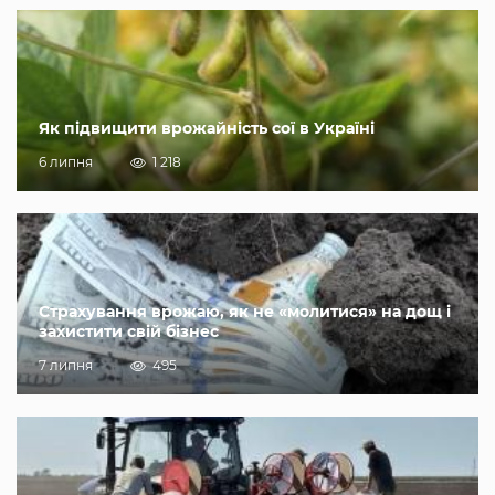
Як підвищити врожайність сої в Україні
6 липня
1 218
Страхування врожаю, як не «молитися» на дощ і
захистити свій бізнес
7 липня
495