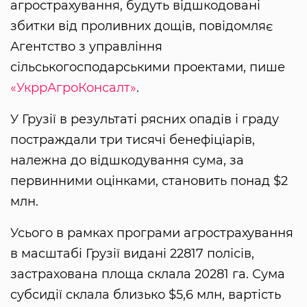
агрострахування, будуть відшкодовані
збитки від проливних дощів, повідомляє
Агентство з управління
сільськогосподарськими проектами, пише
«УкррАгроКонсалт»
.
У Грузії в результаті рясних опадів і граду
постраждали три тисячі бенефіціарів,
належна до відшкодування сума, за
первинними оцінками, становить понад $2
млн.
Усього в рамках програми агрострахування
в масштабі Грузії видані 22817 полісів,
застрахована площа склала 20281 га. Сума
субсидії склала близько $5,6 млн, вартість