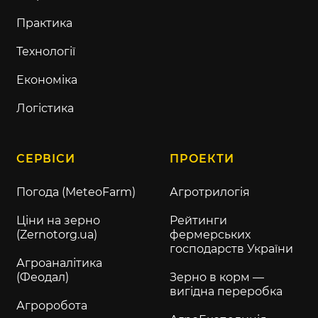
Практика
Технології
Економіка
Логістика
СЕРВІСИ
ПРОЕКТИ
Погода (MeteoFarm)
Агротрилогія
Ціни на зерно
Рейтинги
(Zernotorg.ua)
фермерських
господарств України
Агроаналітика
(Феодал)
Зерно в корм —
вигідна переробка
Агроробота