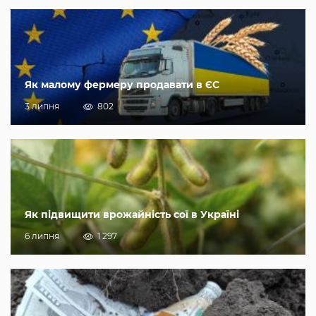
Як малому фермеру продавати в ЄС
3 липня
802
Як підвищити врожайність сої в Україні
6 липня
1 297