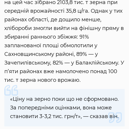
на цей час зібрано 2103,8 тис. т зерна при
середній врожайності 35,8 ц/га. Однак у тих
районах області, де дощило менше,
хлібороби змогли вийти на фінішну пряму в
збиранні раннього збіжжя: 91%
запланованої площі обмолотили у
Сахновщинському районі, 89% — у
Зачепилівському, 82% — у Балаклійському. У
п’яти районах вже намолочено понад 100
тис. т зерна нового врожаю.
«Ціну на зерно поки що не сформовано.
За попередніми оцінками, вона може
становити 3-3,2 тис. грн/т», — сказав він.