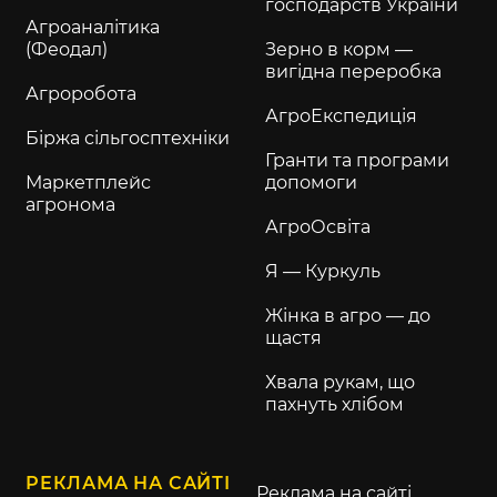
господарств України
Агроаналітика
(Феодал)
Зерно в корм —
вигідна переробка
Агроробота
АгроЕкспедиція
Біржа сільгосптехніки
Гранти та програми
Маркетплейс
допомоги
агронома
АгроОсвіта
Я — Куркуль
Жінка в агро — до
щастя
Хвала рукам, що
пахнуть хлібом
РЕКЛАМА НА САЙТІ
Реклама на сайті