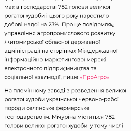
має в господарстві 782 голови великої
рогатої худоби і цього року наростило
добові надої на 23%. Про це повідомляє
управління агропромислового розвитку
Житомирської обласної державної
адміністрації на сторінках Міждержавної
інформаційно-маркетингової мережі
електронного підприємництва та
соціальної взаємодії, пише
«ПроАгро»
.
На племінному заводі з розведення великої
рогатої худоби української червоно-рябої
породи селянське фермерське
господарство ім. Мічуріна міститься 782
голови великої рогатої худоби, у тому числі