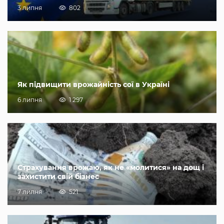
3 липня
802
Як підвищити врожайність сої в Україні
6 липня
1 297
Страхування врожаю, як не «молитися» на дощ і
захистити свій бізнес
7 липня
521