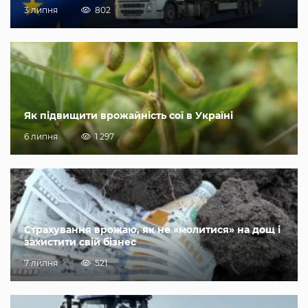
3 липня
802
Як підвищити врожайність сої в Україні
6 липня
1 297
Страхування врожаю, як не «молитися» на дощ і
захистити свій бізнес
7 липня
521