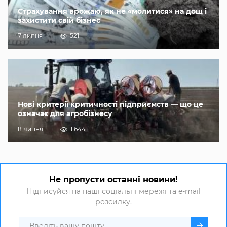
Страхування врожаю, як не «молитися» на дощ і
захистити свій бізнес
7 липня
521
Нові критерії критичності підприємств — що це
означає для агробізнесу
8 липня
1 644
Не пропусти останні новини!
Підписуйся на наші соціальні мережі та e-mail
розсилку.