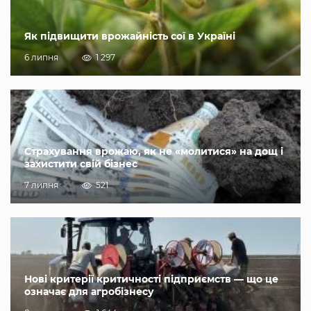
Як підвищити врожайність сої в Україні
6 липня
1 297
Страхування врожаю, як не «молитися» на дощ і
захистити свій бізнес
7 липня
521
Нові критерії критичності підприємств — що це
означає для агробізнесу