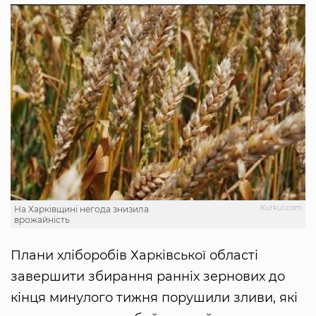
Кurkul.com
На Харківщині негода знизила
врожайність
Плани хліборобів Харківської області
завершити збирання ранніх зернових до
кінця минулого тижня порушили зливи, які