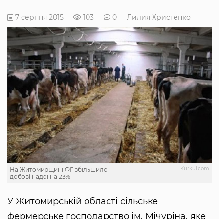
7 серпня 2015
103
0
Лилия Христенко
Кurkul.com
На Житомирщині ФГ збільшило
добові надої на 23%
У Житомирській області сільське
фермерське господарство ім. Мічуріна, яке