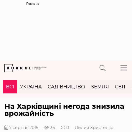
Реклама
ВСІ
УКРАЇНА
САДІВНИЦТВО
ЗЕМЛЯ
СВІТ
На Харківщині негода знизила
врожайність
7 серпня 2015
36
0
Лилия Христенко