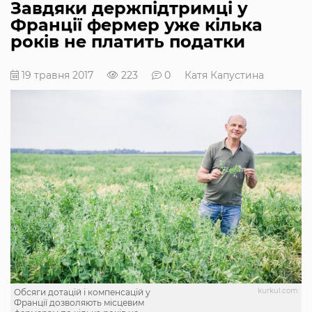
Завдяки держпідтримці у
Франції фермер уже кілька
років не платить податки
19 травня 2017
223
0
Катя Капустина
kurkul.com
Обсяги дотацій і компенсацій у
Франції дозволяють місцевим