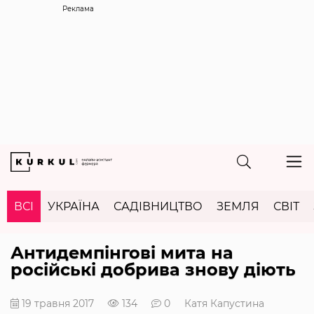
Реклама
ВСІ
УКРАЇНА
САДІВНИЦТВО
ЗЕМЛЯ
СВІТ
Антидемпінгові мита на
російські добрива знову діють
19 травня 2017
134
0
Катя Капустина