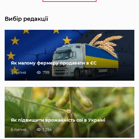
Вибір редакції
Як малому фермеру продавати в ЄС
3 липня
799
Як підвищити врожайність сої в Україні
6 липня
1 294