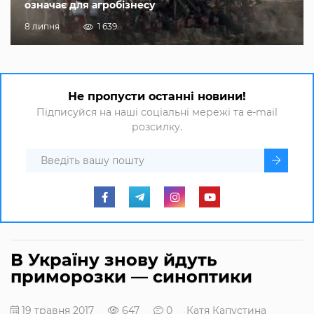
означає для агробізнесу
8 липня
1 639
Не пропусти останні новини!
Підписуйся на наші соціальні мережі та e-mail
розсилку.
В Україну знову йдуть
приморозки — синоптики
19 травня 2017
647
0
Катя Капустина