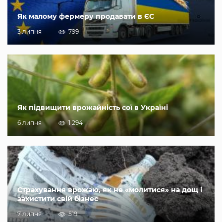
Як малому фермеру продавати в ЄС
3 липня
799
Як підвищити врожайність сої в Україні
6 липня
1 294
Страхування врожаю, як не «молитися» на дощ і
захистити свій бізнес
7 липня
519