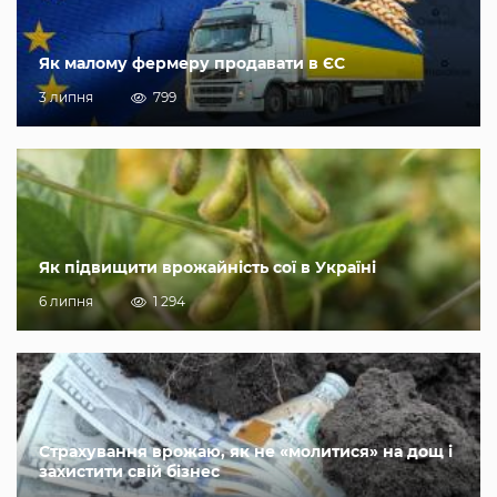
Як малому фермеру продавати в ЄС
3 липня
799
Як підвищити врожайність сої в Україні
6 липня
1 294
Страхування врожаю, як не «молитися» на дощ і
захистити свій бізнес