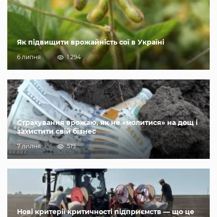
Як підвищити врожайність сої в Україні
6 липня
1 294
Страхування врожаю, як не «молитися» на дощ і
захистити свій бізнес
7 липня
519
Нові критерії критичності підприємств — що це