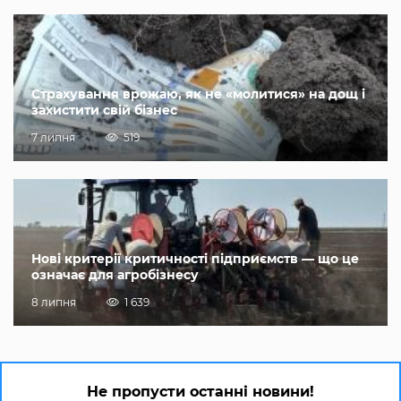
Страхування врожаю, як не «молитися» на дощ і
захистити свій бізнес
7 липня
519
Нові критерії критичності підприємств — що це
означає для агробізнесу
8 липня
1 639
Не пропусти останні новини!