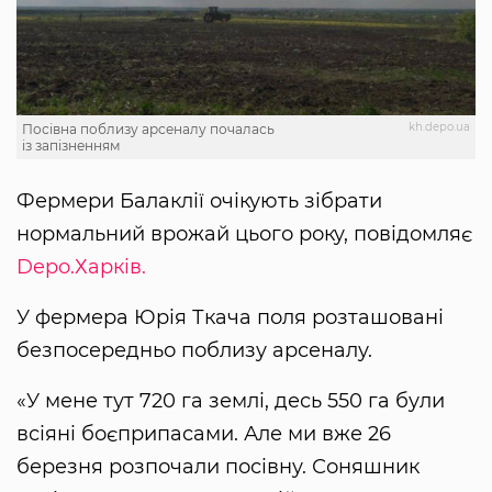
kh.depo.ua
Посівна поблизу арсеналу почалась
із запізненням
Фермери Балаклії очікують зібрати
нормальний врожай цього року, повідомляє
Depo.Харків.
У фермера Юрія Ткача поля розташовані
безпосередньо поблизу арсеналу.
«У мене тут 720 га землі, десь 550 га були
всіяні боєприпасами. Але ми вже 26
березня розпочали посівну. Соняшник