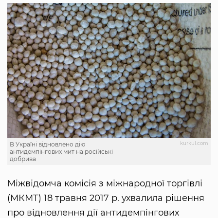
kurkul.com
В Україні відновлено дію
антидемпінгових мит на російські
добрива
Міжвідомча комісія з міжнародної торгівлі
(МКМТ) 18 травня 2017 р. ухвалила рішення
про відновлення дії антидемпінгових