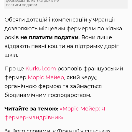
фермерам по кілька років не
платити податки
Обсяги дотацій і компенсацій у Франції
дозволяють місцевим фермерам по кілька
років
не платити податки
. Вони лише
віддають певні кошти на підтримку доріг,
шкіл.
Про це
Kurkul.com
розповів французський
фермер
Моріс Мейер
, який керує
органічною фермою та займається
біодинамічним господарством.
Читайте за темою:
«Моріс Мейер: Я —
фермер-мандрівник»
За його словами, у Франції у сільських