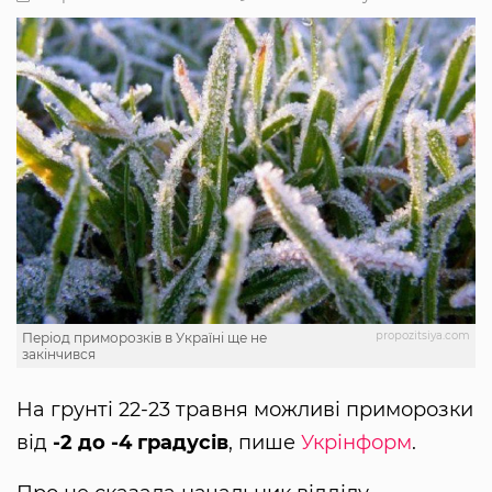
propozitsiya.com
Період приморозків в Україні ще не
закінчився
На грунті 22-23 травня можливі приморозки
від
-2 до -4 градусів
, пише
Укрінформ
.