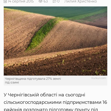
14 серпня 2015
63
0
Лилия Христенко
Кurkul.com
Чернігівщина підготувала 27% землі
під озимі
У Чернігівській області на сьогодні
сільськогосподарськими підприємствами 16
районів розпочато підготовку ґрунту під