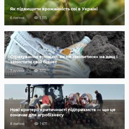
Як підвищити врожайність сої в Україні
6 липня
1 315
Страхування врожаю, як не «молитися» на дощ і
захистити свій бізнес
7 липня
532
Нові критерії критичності підприємств — що це
означає для агробізнесу
8 липня
1 671