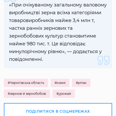
«При очікуваному загальному валовому
виробництві зерна всіма категоріями
товаровиробників майже 3,4 млн т,
частка ранніх зернових та
зернобобових культур становитиме
майже 980 тис. т. Це відповідає
минулорічному рівню», — додається у
повідомленні.
#Чернігівська область
#озимі
#ріпак
#зернові й зернобобові
#урожай
ПОДІЛИТИСЯ В СОЦМЕРЕЖАХ