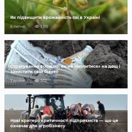
Як підвищити врожайність сої в Україні
6 липня
1 315
Страхування врожаю, як не «молитися» на дощ і
захистити свій бізнес
7 липня
532
Нові критерії критичності підприємств — що це
означає для агробізнесу