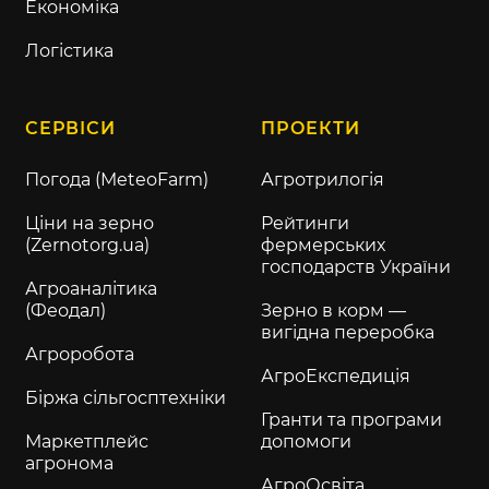
Економіка
Логістика
СЕРВІСИ
ПРОЕКТИ
Погода (MeteoFarm)
Агротрилогія
Ціни на зерно
Рейтинги
(Zernotorg.ua)
фермерських
господарств України
Агроаналітика
(Феодал)
Зерно в корм —
вигідна переробка
Агроробота
АгроЕкспедиція
Біржа сільгосптехніки
Гранти та програми
Маркетплейс
допомоги
агронома
АгроОсвіта