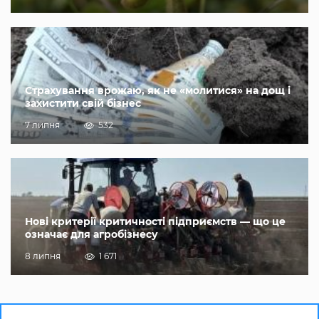
Страхування врожаю, як не «молитися» на дощ і
захистити свій бізнес
7 липня
532
Нові критерії критичності підприємств — що це
означає для агробізнесу
8 липня
1 671