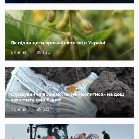
Як підвищити врожайність сої в Україні
6 липня
1 315
Страхування врожаю, як не «молитися» на дощ і
захистити свій бізнес
7 липня
532