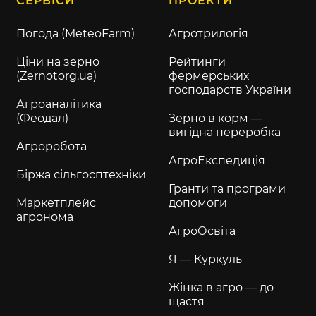
СЕРВІСИ
ПРОЕКТИ
Погода (MeteoFarm)
Агротрилогія
Ціни на зерно
Рейтинги
(Zernotorg.ua)
фермерських
господарств України
Агроаналітика
(Феодал)
Зерно в корм —
вигідна переробка
Агроробота
АгроЕкспедиція
Біржа сільгосптехніки
Гранти та програми
Маркетплейс
допомоги
агронома
АгроОсвіта
Я — Куркуль
Жінка в агро — до
щастя