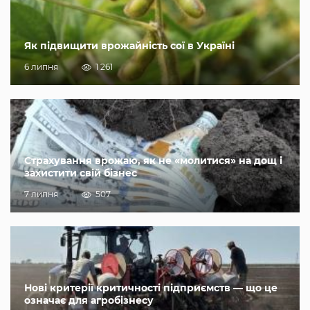
Як підвищити врожайність сої в Україні
6 липня
1 261
Страхування врожаю, як не «молитися» на дощ і
захистити свій бізнес
7 липня
507
Нові критерії критичності підприємств — що це
означає для агробізнесу