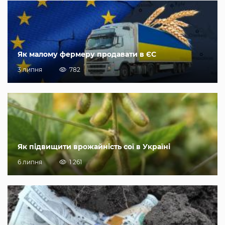
Як малому фермеру продавати в ЄС
3 липня
782
Як підвищити врожайність сої в Україні
6 липня
1 261