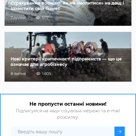
Страхування врожаю, як не «молитися» на дощ і
захистити свій бізнес
7 липня
507
Нові критерії критичності підприємств — що це
означає для агробізнесу
8 липня
1 605
Не пропусти останні новини!
Підписуйся на наші соціальні мережі та e-mail
розсилку.