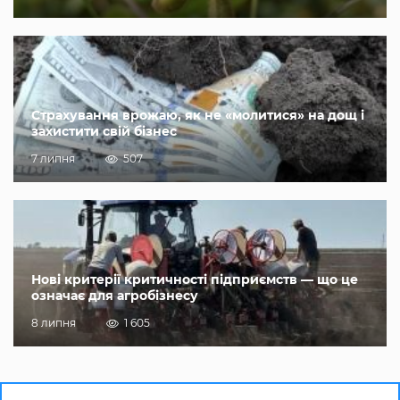
Страхування врожаю, як не «молитися» на дощ і
захистити свій бізнес
7 липня
507
Нові критерії критичності підприємств — що це
означає для агробізнесу
8 липня
1 605