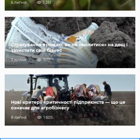
6 липня
1 261
Страхування врожаю, як не «молитися» на дощ і
захистити свій бізнес
7 липня
507
Нові критерії критичності підприємств — що це
означає для агробізнесу
8 липня
1 605