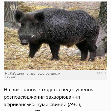
Slk.kh.ua
На Київщині почався відстріл диких
свиней
На виконання заходів із недопущення
розповсюдження захворювання
африканської чуми свиней (АЧС),