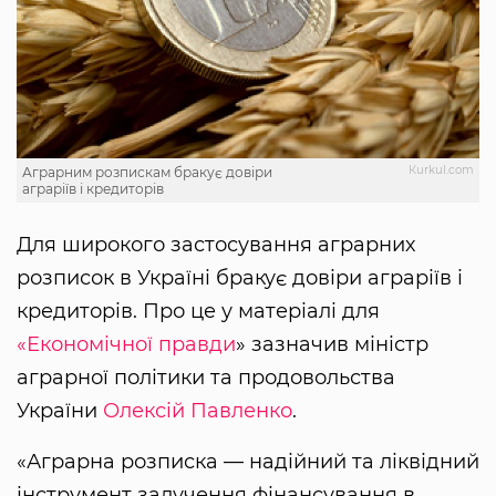
Кurkul.com
Аграрним розпискам бракує довіри
аграріїв і кредиторів
Для широкого застосування аграрних
розписок в Україні бракує довіри аграріїв і
кредиторів. Про це у матеріалі для
«Економічної правди
» зазначив міністр
аграрної політики та продовольства
України
Олексій Павленко
.
«Аграрна розписка — надійний та ліквідний
інструмент залучення фінансування в