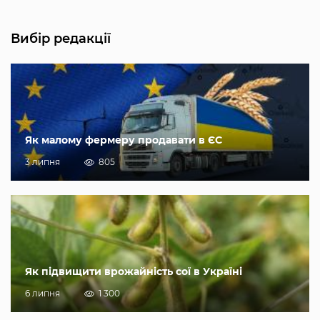
Вибір редакції
Як малому фермеру продавати в ЄС
3 липня
805
Як підвищити врожайність сої в Україні
6 липня
1 300