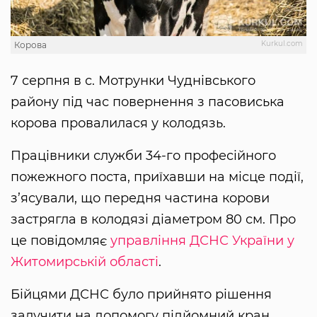
Kurkul.com
Корова
7 серпня в с. Мотрунки Чуднівського
району під час повернення з пасовиська
корова провалилася у колодязь.
Працівники служби 34-го професійного
пожежного поста, приїхавши на місце події,
з’ясували, що передня частина корови
застрягла в колодязі діаметром 80 см. Про
це повідомляє
управління ДСНС України у
Житомирській області
.
Бійцями ДСНС було прийнято рішення
залучити на допомогу підйомний кран