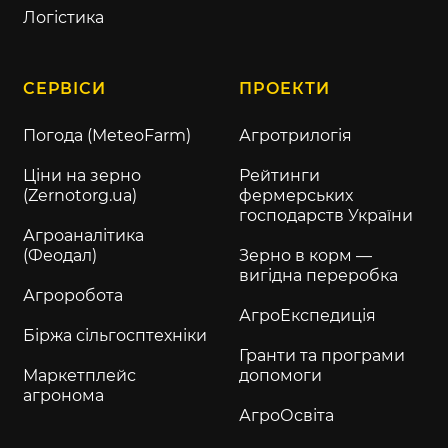
Логістика
СЕРВІСИ
ПРОЕКТИ
Погода (MeteoFarm)
Агротрилогія
Ціни на зерно
Рейтинги
(Zernotorg.ua)
фермерських
господарств України
Агроаналітика
(Феодал)
Зерно в корм —
вигідна переробка
Агроробота
АгроЕкспедиція
Біржа сільгосптехніки
Гранти та програми
Маркетплейс
допомоги
агронома
АгроОсвіта