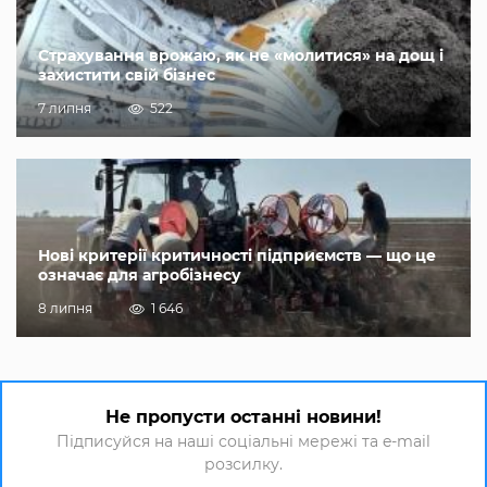
Страхування врожаю, як не «молитися» на дощ і
захистити свій бізнес
7 липня
522
Нові критерії критичності підприємств — що це
означає для агробізнесу
8 липня
1 646
Не пропусти останні новини!
Підписуйся на наші соціальні мережі та e-mail
розсилку.