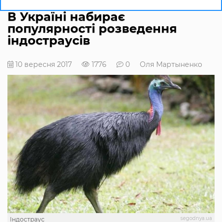
В Україні набирає
популярності розведення
індостраусів
10 вересня 2017
1776
0
Оля Мартыненко
segodnya.ua
Індостраус