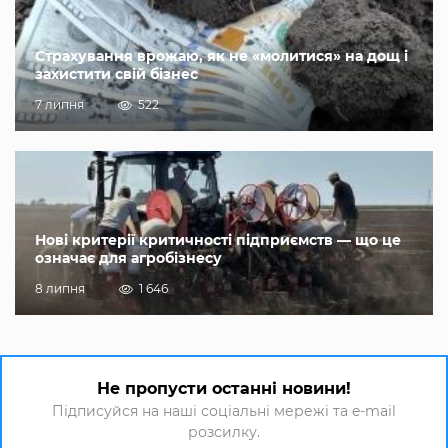
Страхування врожаю, як не «молитися» на дощ і
захистити свій бізнес
7 липня
522
Нові критерії критичності підприємств — що це
означає для агробізнесу
8 липня
1 646
Не пропусти останні новини!
Підписуйся на наші соціальні мережі та e-mail
розсилку.