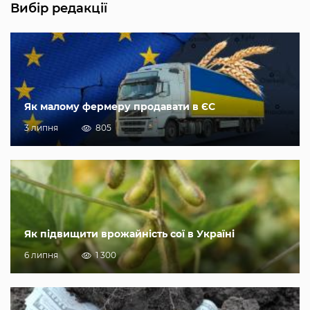
Вибір редакції
Як малому фермеру продавати в ЄС
3 липня
805
Як підвищити врожайність сої в Україні
6 липня
1 300