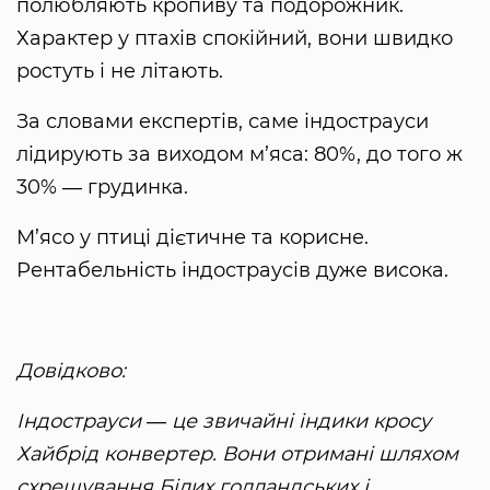
полюбляють кропиву та подорожник.
Характер у птахів спокійний, вони швидко
ростуть і не літають.
За словами експертів, саме індострауси
лідирують за виходом м’яса: 80%, до того ж
30% ― грудинка.
М’ясо у птиці дієтичне та корисне.
Рентабельність індостраусів дуже висока.
Довідково:
Індострауси ― це звичайні індики кросу
Хайбрід конвертер. Вони отримані шляхом
схрещування Білих голландських і