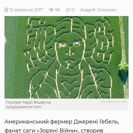
10 вересня 2017
96
0
Андрій Олексин
courierpress.com
Портрет Керрі Фішер на
кукурудзяном полі
Американський фермер Джеремі Гебель,
фанат саги «Зоряні Війни», створив