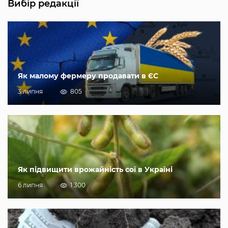
Вибір редакції
Як малому фермеру продавати в ЄС
3 липня
805
Як підвищити врожайність сої в Україні
6 липня
1 300