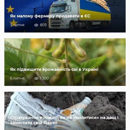
Як малому фермеру продавати в ЄС
3 липня
805
Як підвищити врожайність сої в Україні
6 липня
1 300
Страхування врожаю, як не «молитися» на дощ і
захистити свій бізнес