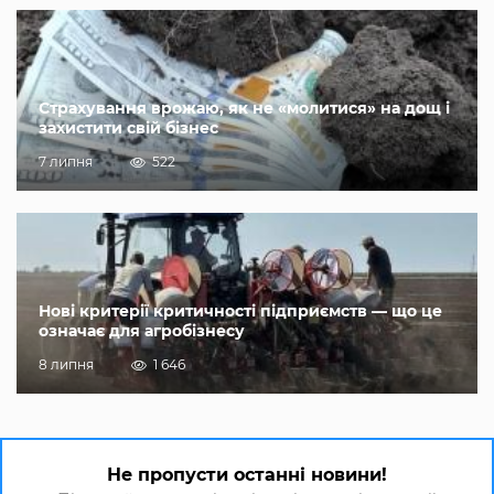
Страхування врожаю, як не «молитися» на дощ і
захистити свій бізнес
7 липня
522
Нові критерії критичності підприємств — що це
означає для агробізнесу
8 липня
1 646
Не пропусти останні новини!