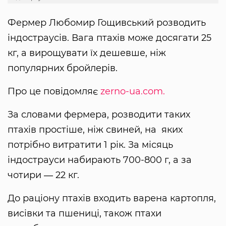
Фермер Любомир Гощивський розводить
індостраусів. Вага птахів може досягати 25
кг, а вирощувати їх дешевше, ніж
популярних бройлерів.
Про це повідомляє
zerno-ua.com.
За словами фермера, розводити таких
птахів простіше, ніж свиней, на яких
потрібно витратити 1 рік. За місяць
індострауси набирають 700-800 г, а за
чотири ― 22 кг.
До раціону птахів входить варена картопля,
висівки та пшениці, також птахи