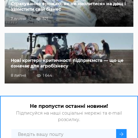
Страхування врожаю, як не «молитися» на дощ і
захистити свій бізнес
7 липня
521
Нові критерії критичності підприємств — що це
означає для агробізнесу
8 липня
1 644
Не пропусти останні новини!
Підписуйся на наші соціальні мережі та e-mail
розсилку.