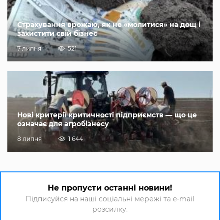
Страхування врожаю, як не «молитися» на дощ і
захистити свій бізнес
7 липня
521
Нові критерії критичності підприємств — що це
означає для агробізнесу
8 липня
1 644
Не пропусти останні новини!
Підписуйся на наші соціальні мережі та e-mail
розсилку.