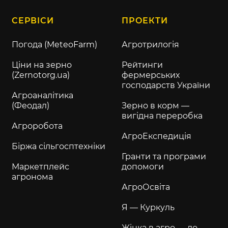
СЕРВІСИ
ПРОЕКТИ
Погода (MeteoFarm)
Агротрилогія
Ціни на зерно
Рейтинги
(Zernotorg.ua)
фермерських
господарств України
Агроаналітика
(Феодал)
Зерно в корм —
вигідна переробка
Агроробота
АгроЕкспедиція
Біржа сільгосптехніки
Гранти та програми
Маркетплейс
допомоги
агронома
АгроОсвіта
Я — Куркуль
Жінка в агро — до