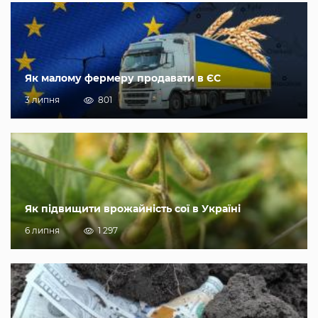
Як малому фермеру продавати в ЄС
3 липня
801
Як підвищити врожайність сої в Україні
6 липня
1 297