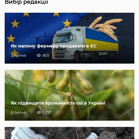
Вибір редакції
Як малому фермеру продавати в ЄС
3 липня
801
Як підвищити врожайність сої в Україні
6 липня
1 297