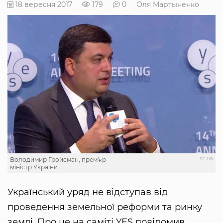
18 вересня 2017
179
0
Оля Мартыненко
zn.ua
Володимир Гройсман, прем'єр-
міністр України
Український уряд не відступав від
проведення земельної реформи та ринку
землі. Про це на саміті YES повідомив