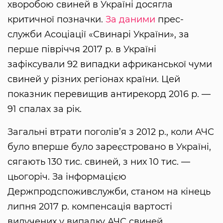
хворобою свиней в Україні досягла
критичної позначки.
За даними
прес-
служби Асоціації «Свинарі України», за
перше півріччя 2017 р. в Україні
зафіксували 92 випадки африканської чуми
свиней у різних регіонах країни. Цей
показник перевищив антирекорд 2016 р. —
91 спалах за рік.
Загальні втрати поголів’я з 2012 р., коли АЧС
було вперше було зареєстровано в Україні,
сягають 130 тис. свиней, з них 10 тис. —
цьогоріч. За інформацією
Держпродспоживслужби, станом на кінець
липня 2017 р. компенсація вартості
вилучених у випадку АЧС свиней