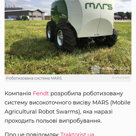
Kurkul.com
Роботизована система MARS
Компанія
Fendt
розробила роботизовану
систему високоточного висіву MARS (Mobile
Agricultural Robot Swarms), яка наразі
проходить польові випробування.
Про це повідомляє
Traktorist.ua.