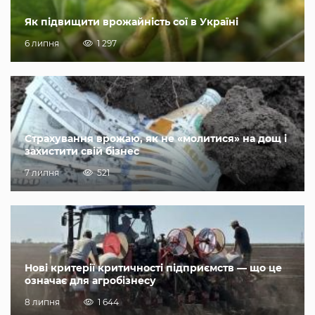
Як підвищити врожайність сої в Україні
6 липня
1 297
Страхування врожаю, як не «молитися» на дощ і
захистити свій бізнес
7 липня
521
Нові критерії критичності підприємств — що це
означає для агробізнесу
8 липня
1 644