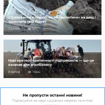
Страхування врожаю, як не «молитися» на дощ і
захистити свій бізнес
7 липня
521
Нові критерії критичності підприємств — що це
означає для агробізнесу
8 липня
1 644
Не пропусти останні новини!
Підписуйся на наші соціальні мережі та e-mail