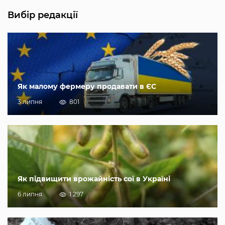
Вибір редакції
Як малому фермеру продавати в ЄС
3 липня
801
Як підвищити врожайність сої в Україні
6 липня
1 297