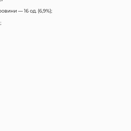
вини — 16 од. (6,9%);
;