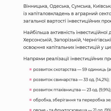
Вінницька, Одеська, Сумська, Київськ
із капіталовкладень в аграрний сект
загальної вартості інвестиційних про
Найбільша активність інвестиційної ді
Херсонській, Запорізькій, Чернігівськ
освоєння капітальних інвестицій у ци
Напрями реалізації інвестиційних про
розвиток скотарства — 59 одиниць (або
розвиток свинарства — 33 од. (14,2%);
розвиток птахівництва — 23 од. (9,9%);
обробка, зберігання та переробка зер
овоче - та фруктосховища — 21 од. (9%