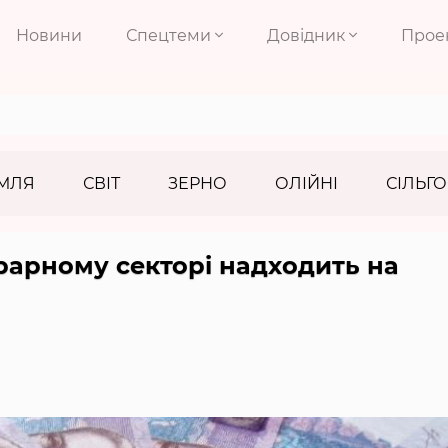
Новини
Спецтеми
Довідник
Прое
МЛЯ
СВІТ
ЗЕРНО
ОЛІЙНІ
СІЛЬГО
грарному секторі надходить на