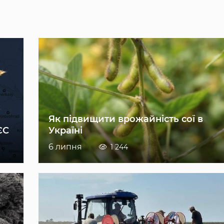
Як підвищити врожайність сої в
ЄС
Україні
6 липня
1 244