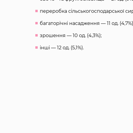
переробка сільськогосподарської сиро
багаторічні насадження — 11 од. (4,7%)
зрошення — 10 од. (4,3%);
інші — 12 од. (5,1%).