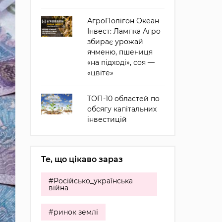
АгроПолігон Океан
Інвест: Лампка Агро
збирає урожай
ячменю, пшениця
«на підході», соя —
«цвіте»
ТОП-10 областей по
обсягу капітальних
інвестицій
Те, що цікаво зараз
#Російсько_українська
війна
#ринок землі