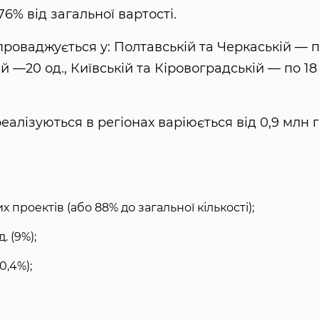
6% від загальної вартості.
проваджується у: Полтавській та Черкаській — 
ій —20 од., Київській та Кіровоградській — по 18
реалізуються в регіонах варіюється від 0,9 млн 
х проектів (або 88% до загальної кількості);
. (9%);
0,4%);