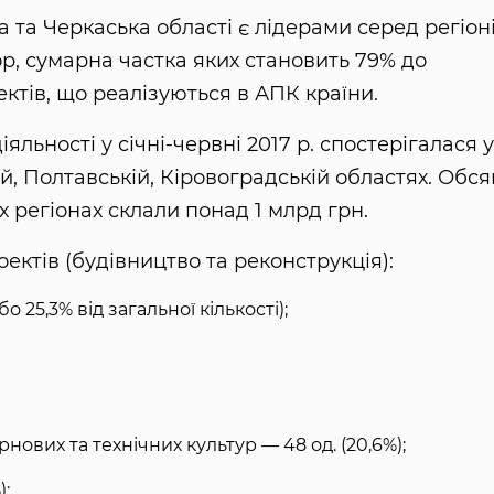
а та Черкаська області є лідерами серед регіон
ор, сумарна частка яких становить 79% до
ектів, що реалізуються в АПК країни.
яльності у січні-червні 2017 р. спостерігалася у
ій, Полтавській, Кіровоградській областях. Обся
х регіонах склали понад 1 млрд грн.
ектів (будівництво та реконструкція):
 25,3% від загальної кількості);
нових та технічних культур — 48 од. (20,6%);
);