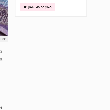
#ціни на зерно
.com
я
ад
и