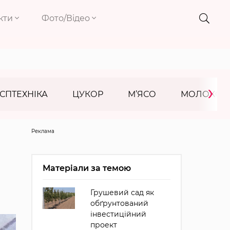
кти
Фото/Відео
›
СПТЕХНІКА
ЦУКОР
М’ЯСО
МОЛОКО
Реклама
Матеріали за темою
Грушевий сад як
обґрунтований
інвестиційний
проект