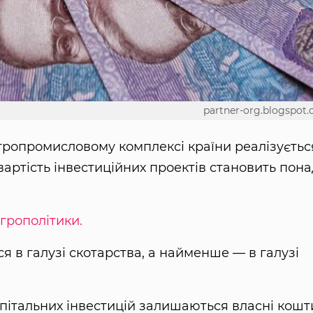
partner-org.blogspot
 агропромисловому комплексі країни реалізуєтьс
вартість інвестиційних проектів становить пон
грополітики.
я в галузі скотарства, а найменше — в галузі
італьних інвестицій залишаються власні кошт