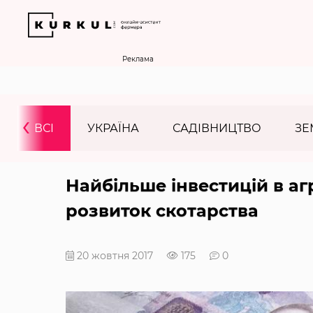
Реклама
‹
ВСІ
УКРАЇНА
САДІВНИЦТВО
ЗЕ
Найбільше інвестицій в а
розвиток скотарства
20 жовтня 2017
175
0