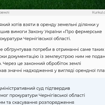
землі
Кurkul
кий хотів взяти в оренду земельні ділянки у
рушив вимоги Закону України «Про фермерське
куратури Чернігівської області.
 не обґрунтував потреби в отриманні саме таких
оки документацію із землеустрою ним не подан
. Через це законний обробіток землі
чав значні надходження у вигляді орендної пла
дміністративний суд підтвердив
мог прокуратури Чернігівської області
им та скасування розпорядження