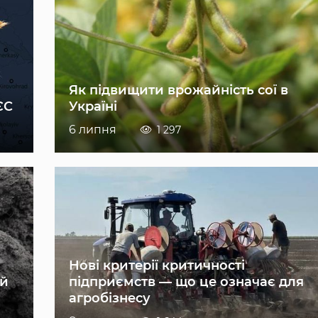
Як підвищити врожайність сої в
ЄС
Україні
6 липня
1 297
Нові критерії критичності
ій
підприємств — що це означає для
агробізнесу