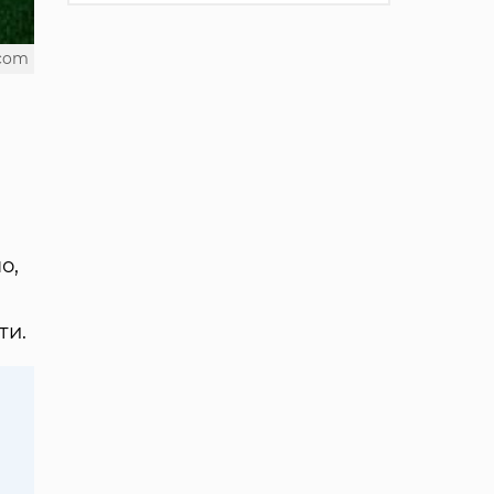
.com
о,
ти.