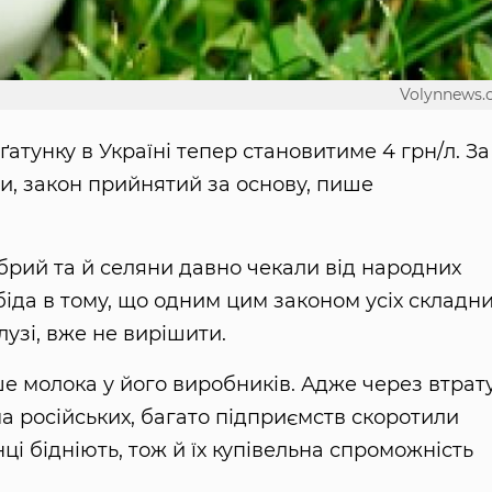
Volynnews
ґатунку в Україні тепер становитиме 4 грн/л. За
и, закон прийнятий за основу, пише
рий та й селяни давно чекали від народних
біда в тому, що одним цим законом усіх складн
лузі, вже не вирішити.
 молока у його виробників. Адже через втрат
ма російських, багато підприємств скоротили
ці бідніють, тож й їх купівельна спроможність