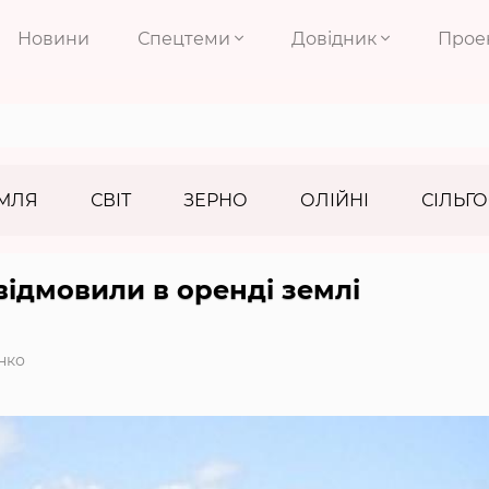
Новини
Спецтеми
Довідник
Прое
МЛЯ
СВІТ
ЗЕРНО
ОЛІЙНІ
СІЛЬГО
відмовили в оренді землі
нко