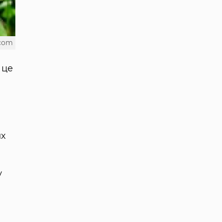
.com
 це
их
у