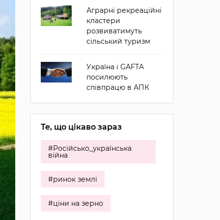
Аграрні рекреаційні
кластери
розвиватимуть
сільський туризм
Україна і GAFTA
посилюють
співпрацю в АПК
Те, що цікаво зараз
#Російсько_українська
війна
#ринок землі
#ціни на зерно