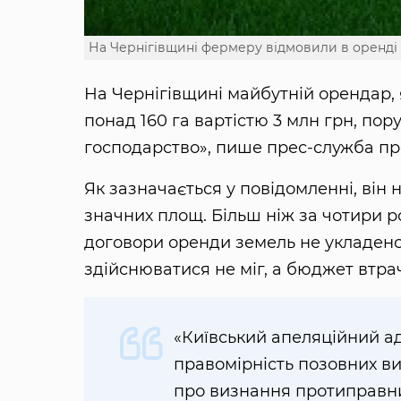
На Чернігівщині фермеру відмовили в оренді 
На Чернігівщині майбутній орендар, я
понад 160 га вартістю 3 млн грн, по
господарство», пише прес-служба про
Як зазначається у повідомленні, він
значних площ. Більш ніж за чотири р
договори оренди земель не укладено
здійснюватися не міг, а бюджет втра
«Київський апеляційний а
правомірність позовних ви
про визнання протиправн