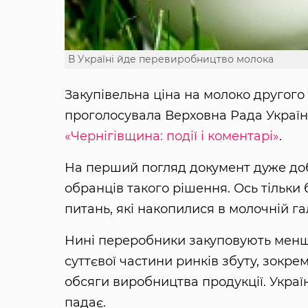
В Україні йде перевиробництво молока
Закупівельна ціна на молоко другого 
проголосувала Верховна Рада Україн
«Чернігівщина: події і коментарі»
.
На перший погляд документ дуже доб
обранців такого рішення. Ось тільки 
питань, які накопилися в молочній га
Нині переробники закуповують менше
суттєвої частини ринків збуту, зокре
обсяги виробництва продукції. Україн
падає.