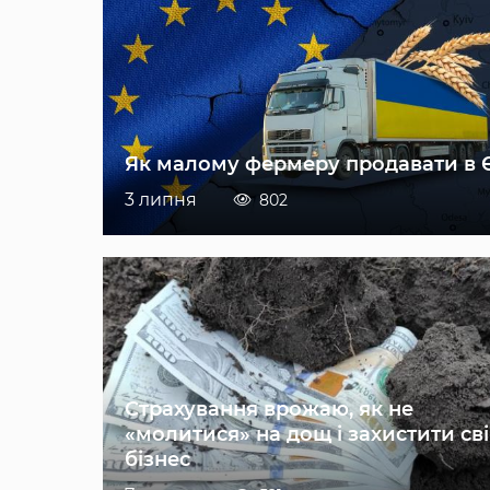
Як малому фермеру продавати в 
3 липня
802
Страхування врожаю, як не
«молитися» на дощ і захистити св
бізнес