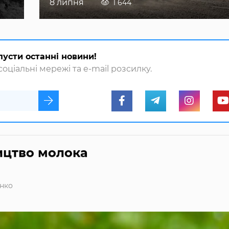
8 липня
1 644
пусти останні новини!
оціальні мережі та e-mail розсилку.
ицтво молока
нко