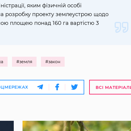
істрації, яким фізичній особі
на розробку проекту землеустрою щодо
ною площею понад 160 га вартістю 3
ка
#земля
#закон
ОЦМЕРЕЖАХ
ВСІ МАТЕРІАЛ