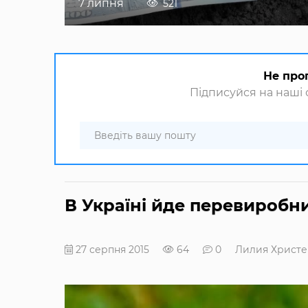
7 липня
521
Не про
Підписуйся на наші с
В Україні йде перевиробн
27 серпня 2015
64
0
Лилия Христе