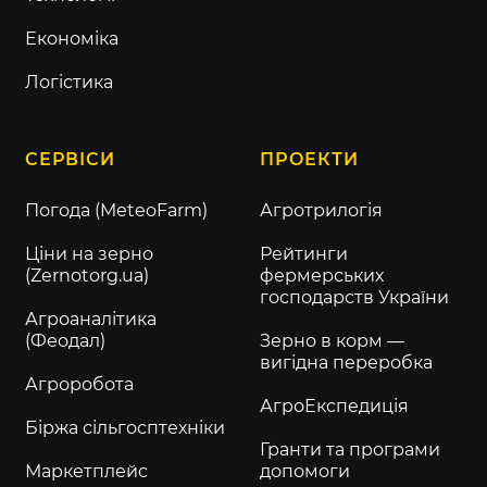
Економіка
Логістика
СЕРВІСИ
ПРОЕКТИ
Погода (MeteoFarm)
Агротрилогія
Ціни на зерно
Рейтинги
(Zernotorg.ua)
фермерських
господарств України
Агроаналітика
(Феодал)
Зерно в корм —
вигідна переробка
Агроробота
АгроЕкспедиція
Біржа сільгосптехніки
Гранти та програми
Маркетплейс
допомоги