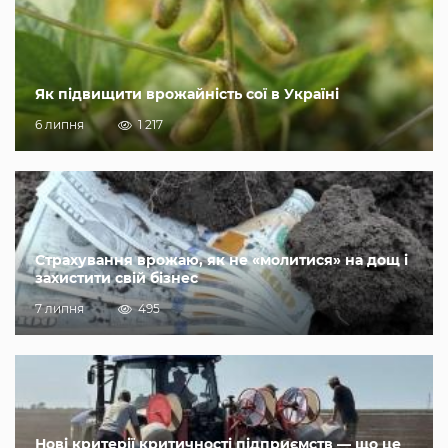
Як підвищити врожайність сої в Україні
6 липня
1 217
Страхування врожаю, як не «молитися» на дощ і
захистити свій бізнес
7 липня
495
Нові критерії критичності підприємств — що це