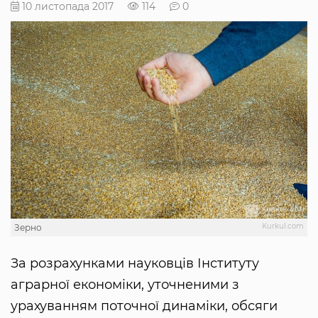
10 листопада 2017
114
0
Kurkul.com
Зерно
За розрахунками науковців Інституту
аграрної економіки, уточненими з
урахуванням поточної динаміки, обсяги