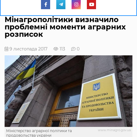
Мінагрополітики визначило
проблемні моменти аграрних
розписок
9 листопада 2017
113
0
www.minagro.gov.ua
Міністерство аграрної політики та
продовольства україни