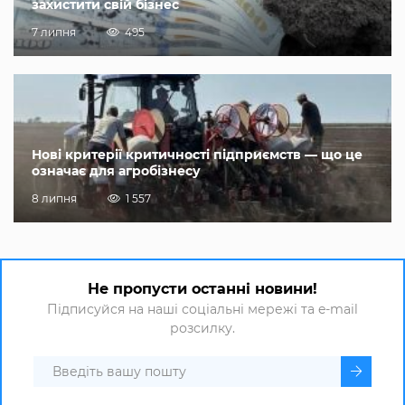
захистити свій бізнес
7 липня
495
Нові критерії критичності підприємств — що це
означає для агробізнесу
8 липня
1 557
Не пропусти останні новини!
Підписуйся на наші соціальні мережі та e-mail
розсилку.