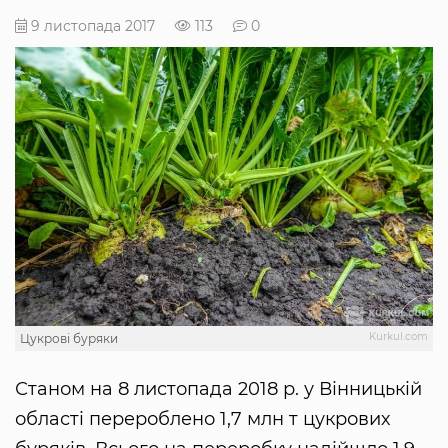
9 листопада 2017
113
0
Kurkul.com
Цукрові буряки
Станом на 8 листопада 2018 р. у Вінницькій
області перероблено 1,7 млн т цукрових