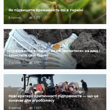
Як підвищити врожайність сої в Україні
6 липня
1 217
Страхування врожаю, як не «молитися» на дощ і
захистити свій бізнес
7 липня
495
Нові критерії критичності підприємств — що це
означає для агробізнесу
8 липня
1 557