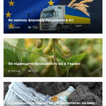
Як малому фермеру продавати в ЄС
3 липня
754
Як підвищити врожайність сої в Україні
6 липня
1 217
Страхування врожаю, як не «молитися» на дощ і