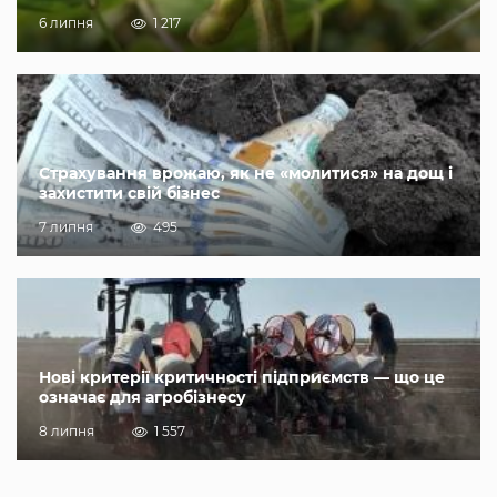
6 липня
1 217
Страхування врожаю, як не «молитися» на дощ і
захистити свій бізнес
7 липня
495
Нові критерії критичності підприємств — що це
означає для агробізнесу
8 липня
1 557