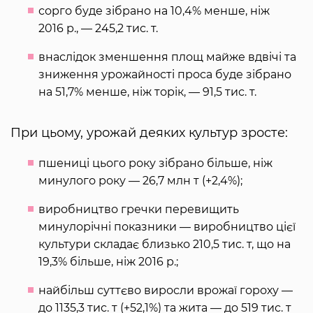
сорго буде зібрано на 10,4% менше, ніж
2016 р., — 245,2 тис. т.
внаслідок зменшення площ майже вдвічі та
зниження урожайності проса буде зібрано
на 51,7% менше, ніж торік, — 91,5 тис. т.
При цьому, урожай деяких культур зросте:
пшениці цього року зібрано більше, ніж
минулого року — 26,7 млн т (+2,4%);
виробництво гречки перевищить
минулорічні показники — виробництво цієї
культури складає близько 210,5 тис. т, що на
19,3% більше, ніж 2016 р.;
найбільш суттєво виросли врожаї гороху —
до 1135,3 тис. т (+52,1%) та жита — до 519 тис. т