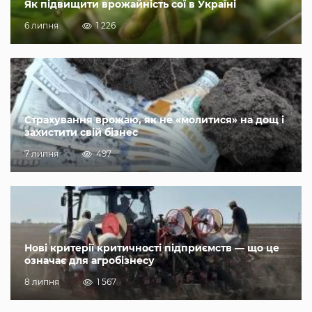
Як підвищити врожайність сої в Україні
6 липня
1 226
Страхування врожаю, як не «молитися» на дощ і
захистити свій бізнес
7 липня
497
Нові критерії критичності підприємств — що це
означає для агробізнесу
8 липня
1 567