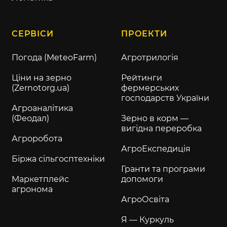
СЕРВІСИ
ПРОЕКТИ
Погода (MeteoFarm)
Агротрилогія
Ціни на зерно
Рейтинги
(Zernotorg.ua)
фермерських
господарств України
Агроаналітика
(Феодал)
Зерно в корм —
вигідна переробка
Агроробота
АгроЕкспедиція
Біржа сільгосптехніки
Гранти та програми
Маркетплейс
допомоги
агронома
АгроОсвіта
Я — Куркуль