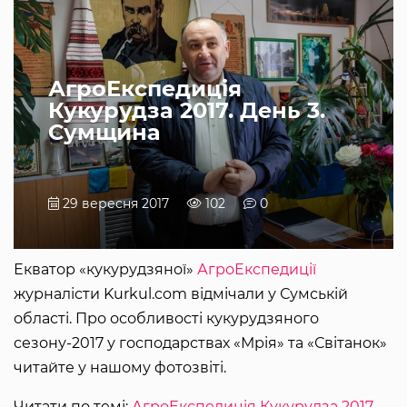
АгроЕкспедиція
Кукурудза 2017. День 3.
Сумщина
29 вересня 2017
102
0
Екватор «кукурудзяної»
АгроЕкспедиції
журналісти Kurkul.com відмічали у Сумській
області. Про особливості кукурудзяного
сезону-2017 у господарствах «Мрія» та «Світанок»
читайте у нашому фотозвіті.
Читати по темі:
АгроЕкспедиція Кукурудза 2017.